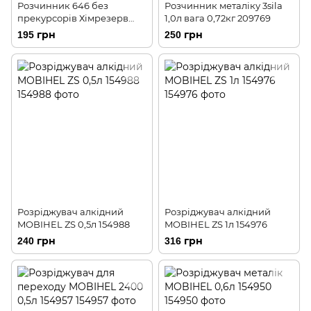
Розчинник 646 без
Розчинник металіку 3sila
прекурсорів Хімрезерв
1,0л вага 0,72кг 209769
(1л)0,65кг 155047
195 грн
250 грн
Розріджувач алкідний
Розріджувач алкідний
MOBIHEL ZS 0,5л 154988
MOBIHEL ZS 1л 154976
240 грн
316 грн