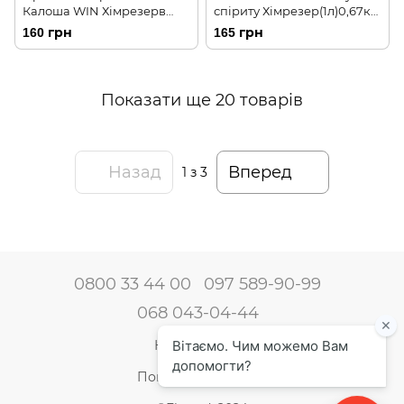
Калоша WIN Хімрезерв
спіриту Хімрезер(1л)0,67кг
(0,6л)0,45кг 155090
155988
160 грн
165 грн
Показати ще 20 товарів
Назад
Вперед
1
з 3
0800 33 44 00
097 589-90-99
068 043-04-44
Наші контакти
Повна версія сайту