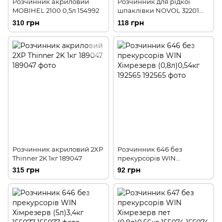
Розчинник акриловий
Розчинник для рідкої
MOBIHEL 2100 0,5л 154992
шпаклівки NOVOL 32201
0,5л 155361
310 грн
118 грн
Розчинник акриловий 2XP
Розчинник 646 без
Thinner 2K 1кг 189047
прекурсорів WIN
Хімрезерв (0,8л)0,54кг
315 грн
92 грн
192565