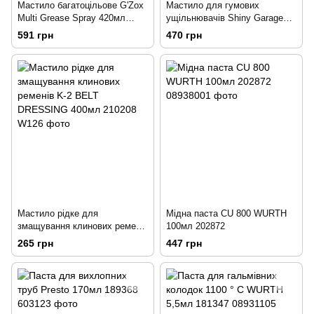
Мастило багатоцільове G'Zox
Мастило для гумових
Multi Grease Spray 420мл
ущільнювачів Shiny Garage
199980
Seal separator 0,2л 205797
591 грн
470 грн
Мастило рідке для
Мідна паста CU 800 WURTH
змащування клинових ременів
100мл 202872
K-2 BELT DRESSING 400мл
265 грн
447 грн
210208