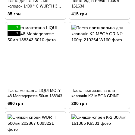
Паста для гальмівних
Паста мідна Presto 100мл
колодок 1400 ° С WURTH 3мл
161634
140523
35 грн
415 грн
3
3
Паста монтажна LIQUI MOLY
Паста притиральна для
48 Montagepaste 50мл 188343
клапанів K2 MEGA GRIND
100гр 210264
660 грн
200 грн