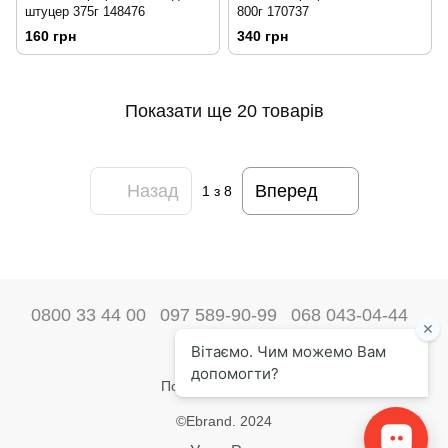
штуцер 375г 148476
800г 170737
160 грн
340 грн
Показати ще 20 товарів
Назад
Вперед
1
з 8
0800 33 44 00
097 589-90-99
068 043-04-44
Наші контакти
Повна версія сайту
©Ebrand. 2024