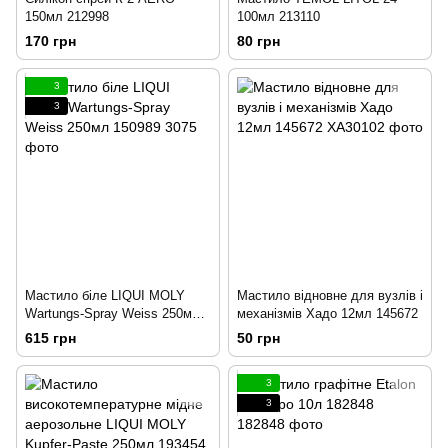
150мл 212998
100мл 213110
170 грн
80 грн
3
3
Мастило біле LIQUI MOLY
Мастило відновне для вузлів і
Wartungs-Spray Weiss 250мл
механізмів Хадо 12мл 145672
150989
615 грн
50 грн
3
3