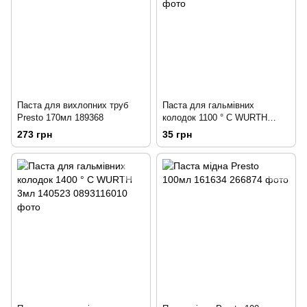
Паста для вихлопних труб
Паста для гальмівних
Presto 170мл 189368
колодок 1100 ° С WURTH
5,5мл 181347
273 грн
35 грн