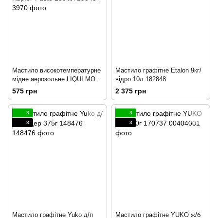
Мастило високотемпературне
Мастило графітне Etalon 9кг/
мідне аерозольне LIQUI MOLY
відро 10л 182848
Kupfer-Paste 250мл 193454
575 грн
2 375 грн
3
3
3
3
Мастило графітне Yuko д/п
Мастило графітне YUKO ж/б