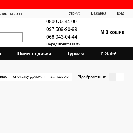
Укр
Рус
Бажання
Вхід
спертна зона
0800 33 44 00
097 589-90-99
Мій кошик
068 043-04-44
Передзвонити вам?
и
Шини та диски
Туризм
🚩 Sale!
евше
спочатку дорожчі
за назвою
Відображення: