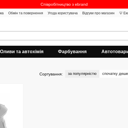
Співробітництво з ebrand
вка
Обмін та повернення
Угода користувача
Відгуки про магазин
💡 Ек
Оливи та автохімія
Фарбування
Автотовар
за популярністю
спочатку деш
Сортування: