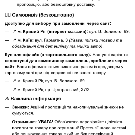
пропозицію, або безкоштовну доставку.
🏃‍♂️ Самовивіз (безкоштовно)
Доступно для вибору при замовленні через сайт:
📍
м. Кривий Ріг (інтернет-магазин):
вул. В. Великого, 69.
📍
м. Київ:
вул. Гарматна, 3
(Увага: тільки товари та
обладнання для детейлінгу та мийки авто)
.
Купівля офлайн (з торговельного залу):
Наступні варіанти
н
едоступні для самовивозу замволень, зроблених через
сайт
. Вони оформлюються виключно разом із продавцем у
торговому залі при підтвердженні наявності товару:
📍 м. Кривий Ріг, вул. В. Великого, 69.
📍 м. Кривий Ріг, пр. Центральний, 37/2.
⚠️ Важлива інформація
Знижки:
Акційні пропозиції та накопичувальні знижки не
сумуються.
Отримання:
УВАГА!
Обов'язково перевіряйте цілісність
посилки та товару при отриманні! Претензії щодо нестачі
або пошкодження товару, який не був перевірений