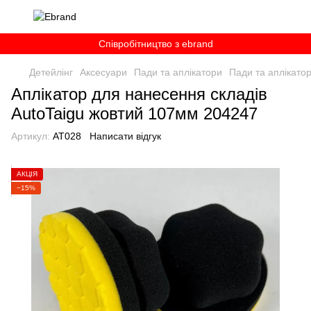
Співробітництво з ebrand
Детейлінг
Аксесуари
Пади та аплікатори
Пади та аплікатор
Аплікатор для нанесення складів
AutoTaigu жовтий 107мм 204247
Артикул:
AT028
Написати відгук
АКЦІЯ
−15%