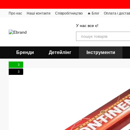
Перейти до основного контенту
Про нас
Наші контакти
Співробітництво
🔥 Блог
Оплата і доста
У нас все є!
Бренди
Детейлінг
Інструменти
3
3