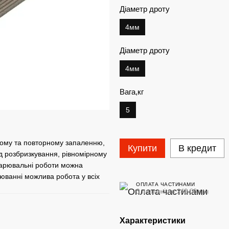
Діаметр дроту
4мм
Діаметр дроту
4мм
Вага,кг
5
вому та повторному запаленню,
Купити
В кредит
д розбризкування, рівномірному
Зварювальні роботи можна
юванні можлива робота у всіх
ОПЛАТА ЧАСТИНАМИ
3 платежі по 240.00 грн
Характеристики