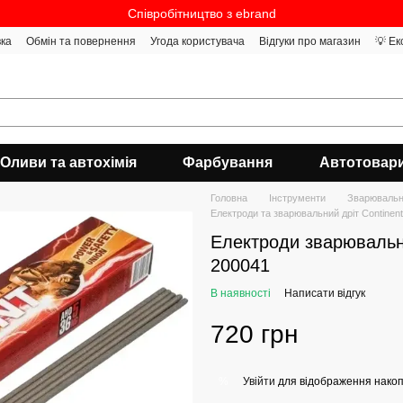
Співробітництво з ebrand
вка
Обмін та повернення
Угода користувача
Відгуки про магазин
💡 Ек
Оливи та автохімія
Фарбування
Автотовар
Головна
Інструменти
Зварювальн
Електроди та зварювальний дріт Continent
Електроди зварюваль
200041
В наявності
Написати відгук
720 грн
Увійти
для відображення накоп
%