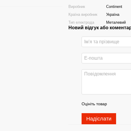
Виробник
Continent
Країна виробник
Україна
Тип електрода
Металевий
Новий відгук або комента
Оцініть товар
Надіслати