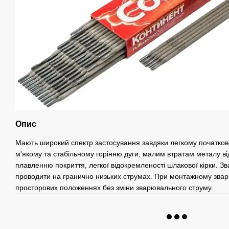
Опис
Мають широкий спектр застосування завдяки легкому початко
м'якому та стабільному горінню дуги, малим втратам металу ві
плавленню покриття, легкої відокремленості шлакової кірки. 
проводити на гранично низьких струмах. При монтажному звар
просторових положеннях без зміни зварювального струму.