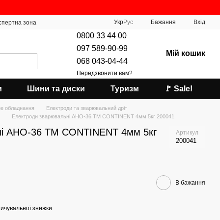
Укр
Рус
Бажання
Вхід
спертна зона
0800 33 44 00
097 589-90-99
Мій кошик
068 043-04-44
Передзвонити вам?
и
Шини та диски
Туризм
🚩 Sale!
е обладнання
Електроди та зварювальний дріт
Електроди зварювальні АНО-36 ТМ CONTINENT 4мм 5кг 200041
ні АНО-36 ТМ CONTINENT 4мм 5кг
Артикул
200041
В бажання
ичувальної знижки