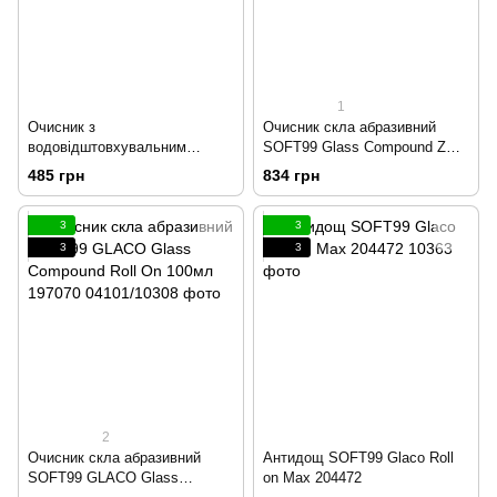
1
Очисник з
Очисник скла абразивний
водовідштовхувальним
SOFT99 Glass Compound Z
ефектом SOFT99 Glaco De
100мл 195029
485 грн
834 грн
Cleaner 400мл 197173
3
3
3
3
2
Очисник скла абразивний
Антидощ SOFT99 Glaco Roll
SOFT99 GLACO Glass
on Max 204472