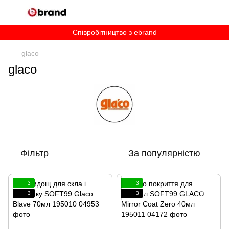
Співробітництво з ebrand
glaco
glaco
Фільтр
За популярністю
3
3
3
3