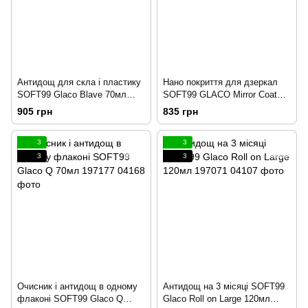
Антидощ для скла і пластику
Нано покриття для дзеркал
SOFT99 Glaco Blave 70мл
SOFT99 GLACO Mirror Coat
195010
Zero 40мл 195011
905 грн
835 грн
3
3
3
3
Очисник і антидощ в одному
Антидощ на 3 місяці SOFT99
флаконі SOFT99 Glaco Q
Glaco Roll on Large 120мл