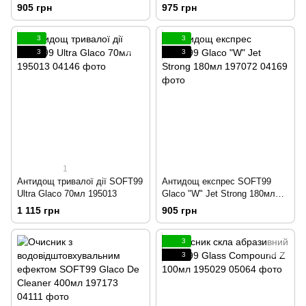
70мл 197177
197071
905 грн
975 грн
3
3
3
3
1
Антидощ тривалої дії SOFT99
Антидощ експрес SOFT99
Ultra Glaco 70мл 195013
Glaco "W" Jet Strong 180мл
197072
1 115 грн
905 грн
3
3