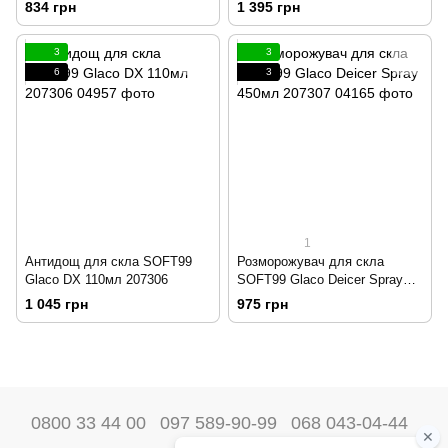
Compound Roll On 100мл
834 грн
1 395 грн
197070
3
3
6
3
1
Антидощ для скла SOFT99
Розморожувач для скла
Glaco DX 110мл 207306
SOFT99 Glaco Deicer Spray
450мл 207307
1 045 грн
975 грн
0800 33 44 00
097 589-90-99
068 043-04-44