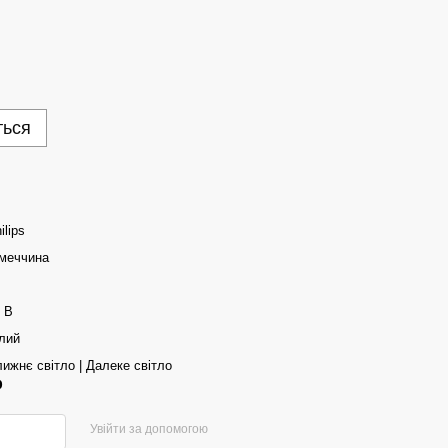
ться
ilips
меччина
 В
лий
ижнє світло | Далеке світло
р
Увійти за допомогою