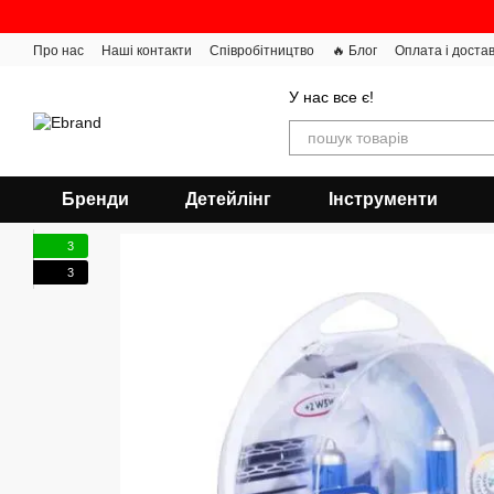
Перейти до основного контенту
Про нас
Наші контакти
Співробітництво
🔥 Блог
Оплата і доста
У нас все є!
Бренди
Детейлінг
Інструменти
3
3