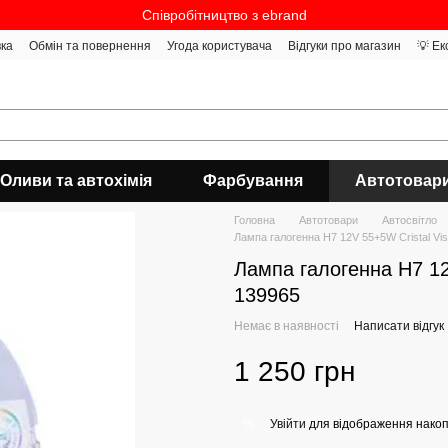
Співробітництво з ebrand
вка
Обмін та повернення
Угода користувача
Відгуки про магазин
💡 Ек
Оливи та автохімія
Фарбування
Автотовар
Головна
Автотовари
Автосвітло
Лампа галогенна H7 12V 55+5W Cristal Vis
Лампа галогенна H7 12V
139965
Немає в наявності
Написати відгук
1 250 грн
Увійти
для відображення накоп
%