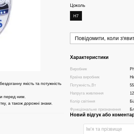
Цоколь
H7
Повідомити, коли з'яви
Характеристики
Виробник
Ph
Країна виробник
Ні
ездоганну якість та потужність
Потужність,Вт
55
Напруга живлення
12
ди перед ним.
Колір світіння
Бі
ку, а також дорожні знаки.
Функціональне призначення
Бл
Новий відгук або комента