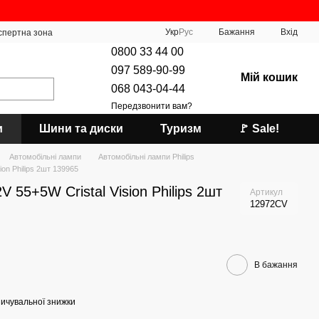
Укр
Рус
Бажання
Вхід
спертна зона
0800 33 44 00
097 589-90-99
Мій кошик
068 043-04-44
Передзвонити вам?
и
Шини та диски
Туризм
🚩 Sale!
Автомобільні лампи
Автомобільні лампи Philips
ion Philips 2шт 139965
 55+5W Cristal Vision Philips 2шт
Артикул
12972CV
В бажання
ичувальної знижки