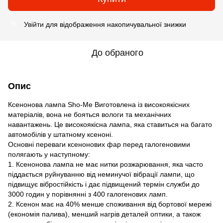
Увійти
для відображення накопичувальної знижки
%
До обраного
Опис
Ксенонова лампа Sho-Me Виготовлена ​​із високоякісних
матеріалів, вона не бояться вологи та механічних
навантажень. Це високоякісна лампа, яка ставиться на багато
автомобілів у штатному ксеноні.
Основні переваги ксенонових фар перед галогеновими
полягають у наступному:
1. Ксенонова лампа не має нитки розжарювання, яка часто
піддається руйнуванню від неминучої вібрації лампи, що
підвищує вібростійкість і дає підвищений термін служби до
3000 годин у порівнянні з 400 галогенових ламп.
2. Ксенон має на 40% менше споживання від бортової мережі
(економія палива), менший нагрів деталей оптики, а також