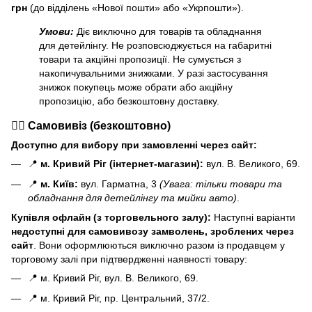
грн
(до відділень «Нової пошти» або «Укрпошти»).
Умови:
Діє виключно для товарів та обладнання
для детейлінгу. Не розповсюджується на габаритні
товари та акційні пропозиції. Не сумується з
накопичувальними знижками. У разі застосування
знижок покупець може обрати або акційну
пропозицію, або безкоштовну доставку.
🏃‍♂️ Самовивіз (безкоштовно)
Доступно для вибору при замовленні через сайт:
📍
м. Кривий Ріг (інтернет-магазин):
вул. В. Великого, 69.
📍
м. Київ:
вул. Гарматна, 3
(Увага: тільки товари та
обладнання для детейлінгу та мийки авто)
.
Купівля офлайн (з торговельного залу):
Наступні варіанти
н
едоступні для самовивозу замволень, зроблених через
сайт
. Вони оформлюються виключно разом із продавцем у
торговому залі при підтвердженні наявності товару:
📍 м. Кривий Ріг, вул. В. Великого, 69.
📍 м. Кривий Ріг, пр. Центральний, 37/2.