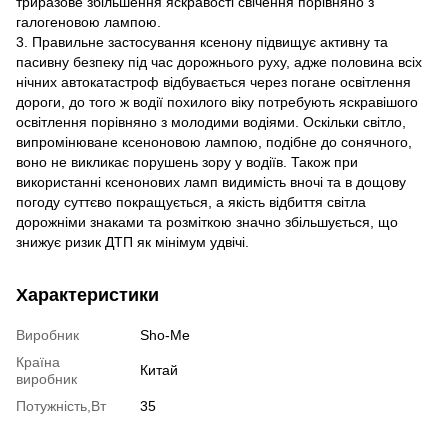
триразове збільшення яскравості свічення порівняно з
галогеновою лампою.
3. Правильне застосування ксенону підвищує активну та
пасивну безпеку під час дорожнього руху, адже половина всіх
нічних автокатастроф відбувається через погане освітлення
дороги, до того ж водії похилого віку потребують яскравішого
освітлення порівняно з молодими водіями. Оскільки світло,
випромінюване ксеноновою лампою, подібне до сонячного,
воно не викликає порушень зору у водіїв. Також при
використанні ксенонових ламп видимість вночі та в дощову
погоду суттєво покращується, а якість відбиття світла
дорожніми знаками та розміткою значно збільшується, що
знижує ризик ДТП як мінімум удвічі.
Характеристики
Виробник
Sho-Me
Країна
Китай
виробник
Потужність,Вт
35