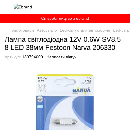
Співробітництво з ebrand
Автотовари
Автосвітло
Led-світло для автомобіля
Led-світ
Лампа світлодіодна 12V 0.6W SV8.5-
8 LED 38мм Festoon Narva 206330
Артикул:
180794000
Написати відгук