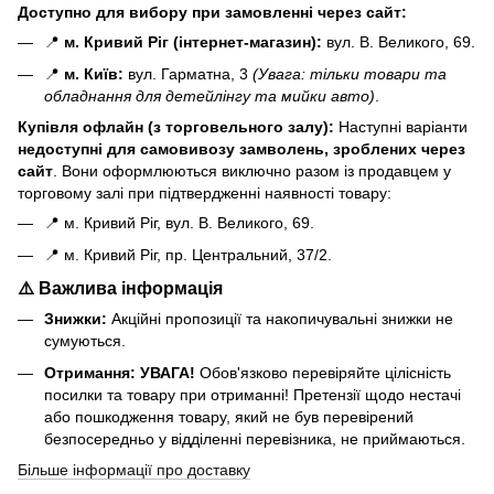
Доступно для вибору при замовленні через сайт:
📍
м. Кривий Ріг (інтернет-магазин):
вул. В. Великого, 69.
📍
м. Київ:
вул. Гарматна, 3
(Увага: тільки товари та
обладнання для детейлінгу та мийки авто)
.
Купівля офлайн (з торговельного залу):
Наступні варіанти
н
едоступні для самовивозу замволень, зроблених через
сайт
. Вони оформлюються виключно разом із продавцем у
торговому залі при підтвердженні наявності товару:
📍 м. Кривий Ріг, вул. В. Великого, 69.
📍 м. Кривий Ріг, пр. Центральний, 37/2.
⚠️ Важлива інформація
Знижки:
Акційні пропозиції та накопичувальні знижки не
сумуються.
Отримання:
УВАГА!
Обов'язково перевіряйте цілісність
посилки та товару при отриманні! Претензії щодо нестачі
або пошкодження товару, який не був перевірений
безпосередньо у відділенні перевізника, не приймаються.
Більше інформації про доставку