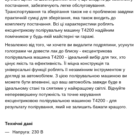
постачання, забезпечують легке обслуговування.
Транспортування та зберігання також не є проблемою завдяки
практичній сумці для зберігання, яка також входить до
комплекту постачання. Всі ці характеристики роблять
ексцентрикову полірувальну машину T4200 надійним
помічником у будь-якій майстерні чи гаражі.
Незалежно від того, чи хочете ви видалити подряпини, усунути
голограми чи довести лак до блиску - ексцентрикова
полірувальна машина T4200 - ідеальний вибір для тих, хто
цінує якість та ефективність. Її міцна конструкція та
універсальні функції роблять її незамінним інструментом у
догляді за автомобілем. З цією полірувальною машиною ви
можете бути впевнені, що ваш автомобіль завжди буде в
ідеальному стані та сяятиме у найкращому світлі. Відчуйте
неперевершену потужність та точне керування
ексцентриковою полірувальною машиною T4200 - для
результату полірування, який не залишить бажати кращого.
Технічні дані
Напруга: 230 В