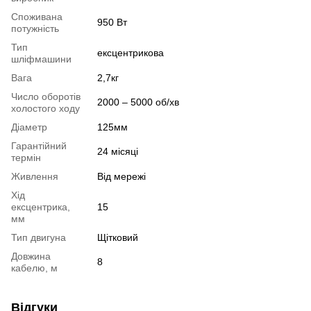
Споживана
950 Вт
потужність
Тип
ексцентрикова
шліфмашини
Вага
2,7кг
Число оборотів
2000 – 5000 об/хв
холостого ходу
Діаметр
125мм
Гарантійний
24 місяці
термін
Живлення
Від мережі
Хід
ексцентрика,
15
мм
Тип двигуна
Щітковий
Довжина
8
кабелю, м
Відгуки