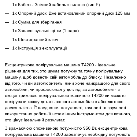
1x Кабель: Знімний кабель з вилкою (тип F)
1x Опорний диск: Вже встановлений опорний диск 125 мм
1x Сумка для зберігання
1x Запасні вугільні щітки (1 пара)
1x Шестигранний ключ
1x Інструкція з експлуатації
Ексцентрикова полірувальна машина T4200 - ідеальне
рішення для тих, хто шукає потужну та точну полірувальну
машину, щоб довести свій автомобіль до блиску. Незалежно
від того, чи ви автолюбитель, який хоче найкращого для свого
автомобіля, чи професіонал у догляді за автомобілем - з
ексцентриковою полірувальною машиною T4200 ви можете
полірувати кожну деталь вашого автомобіля з абсолютною
досконалістю. Її поєднання потужності, точності та зручності
використання робить її незамінним інструментом для кожного,
хто цінує ідеальний результат.
З вражаючою споживаною потужністю 950 Вт, ексцентрикова
полірувальна машина T4200 забезпечує необхідну потужність