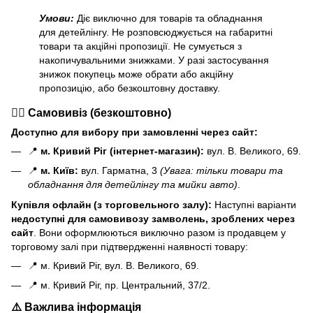
Умови:
Діє виключно для товарів та обладнання
для детейлінгу. Не розповсюджується на габаритні
товари та акційні пропозиції. Не сумується з
накопичувальними знижками. У разі застосування
знижок покупець може обрати або акційну
пропозицію, або безкоштовну доставку.
🏃‍♂️ Самовивіз (безкоштовно)
Доступно для вибору при замовленні через сайт:
📍
м. Кривий Ріг (інтернет-магазин):
вул. В. Великого, 69.
📍
м. Київ:
вул. Гарматна, 3
(Увага: тільки товари та
обладнання для детейлінгу та мийки авто)
.
Купівля офлайн (з торговельного залу):
Наступні варіанти
н
едоступні для самовивозу замволень, зроблених через
сайт
. Вони оформлюються виключно разом із продавцем у
торговому залі при підтвердженні наявності товару:
📍 м. Кривий Ріг, вул. В. Великого, 69.
📍 м. Кривий Ріг, пр. Центральний, 37/2.
⚠️ Важлива інформація