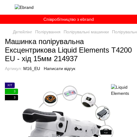
Співробітництво з ebrand
Детейлінг
Полірування
Полірувальні машинки
Полірувальн
Машинка полірувальна
Ексцентрикова Liquid Elements T4200
EU - хід 15мм 214937
Артикул:
M16_EU
Написати відгук
ХІТ
3
3