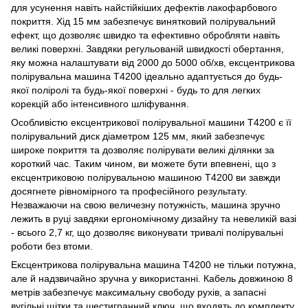
для усунення навіть найстійкіших дефектів лакофарбового
покриття. Хід 15 мм забезпечує винятковий полірувальний
ефект, що дозволяє швидко та ефективно обробляти навіть
великі поверхні. Завдяки регульованій швидкості обертання,
яку можна налаштувати від 2000 до 5000 об/хв, ексцентрикова
полірувальна машина T4200 ідеально адаптується до будь-
якої поліролі та будь-якої поверхні - будь то для легких
корекцій або інтенсивного шліфування.
Особливістю ексцентрикової полірувальної машини T4200 є її
полірувальний диск діаметром 125 мм, який забезпечує
широке покриття та дозволяє полірувати великі ділянки за
короткий час. Таким чином, ви можете бути впевнені, що з
ексцентриковою полірувальною машиною T4200 ви завжди
досягнете рівномірного та професійного результату.
Незважаючи на свою величезну потужність, машина зручно
лежить в руці завдяки ергономічному дизайну та невеликій вазі
- всього 2,7 кг, що дозволяє виконувати тривалі полірувальні
роботи без втоми.
Ексцентрикова полірувальна машина T4200 не тільки потужна,
але й надзвичайно зручна у використанні. Кабель довжиною 8
метрів забезпечує максимальну свободу рухів, а запасні
вугільні щітки та шестигранний ключ, що входять до комплекту