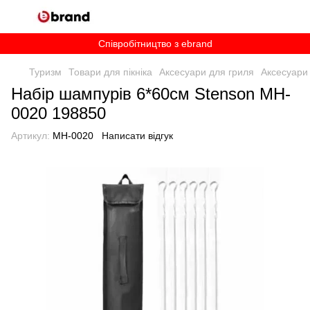
Співробітництво з ebrand
Туризм
Товари для пікніка
Аксесуари для гриля
Аксесуари
Набір шампурів 6*60см Stenson MH-
0020 198850
Артикул:
MH-0020
Написати відгук