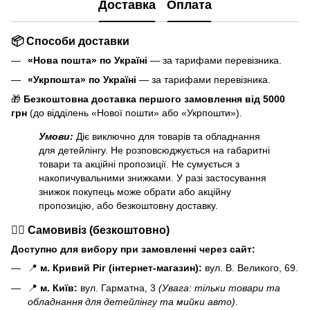
Доставка
Оплата
📦 Способи доставки
«Нова пошта» по Україні
— за тарифами перевізника.
«Укрпошта» по Україні
— за тарифами перевізника.
🎁
Безкоштовна доставка першого замовлення від 5000
грн
(до відділень «Нової пошти» або «Укрпошти»).
Умови:
Діє виключно для товарів та обладнання
для детейлінгу. Не розповсюджується на габаритні
товари та акційні пропозиції. Не сумується з
накопичувальними знижками. У разі застосування
знижок покупець може обрати або акційну
пропозицію, або безкоштовну доставку.
🏃‍♂️ Самовивіз (безкоштовно)
Доступно для вибору при замовленні через сайт:
📍
м. Кривий Ріг (інтернет-магазин):
вул. В. Великого, 69.
📍
м. Київ:
вул. Гарматна, 3
(Увага: тільки товари та
обладнання для детейлінгу та мийки авто)
.