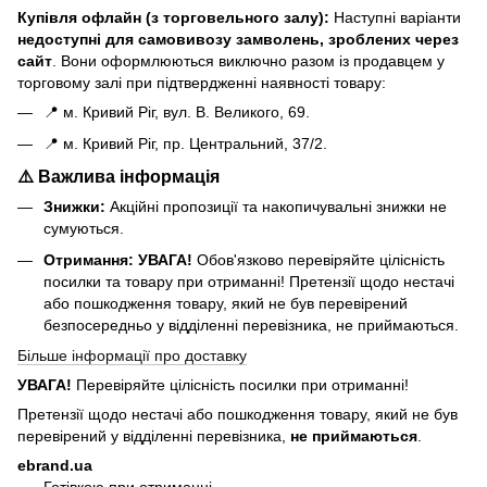
Купівля офлайн (з торговельного залу):
Наступні варіанти
н
едоступні для самовивозу замволень, зроблених через
сайт
. Вони оформлюються виключно разом із продавцем у
торговому залі при підтвердженні наявності товару:
📍 м. Кривий Ріг, вул. В. Великого, 69.
📍 м. Кривий Ріг, пр. Центральний, 37/2.
⚠️ Важлива інформація
Знижки:
Акційні пропозиції та накопичувальні знижки не
сумуються.
Отримання:
УВАГА!
Обов'язково перевіряйте цілісність
посилки та товару при отриманні! Претензії щодо нестачі
або пошкодження товару, який не був перевірений
безпосередньо у відділенні перевізника, не приймаються.
Більше інформації про доставку
УВАГА!
Перевіряйте цілісність посилки при отриманні!
Претензії щодо нестачі або пошкодження товару, який не був
перевірений у відділенні перевізника,
не приймаються
.
ebrand.ua