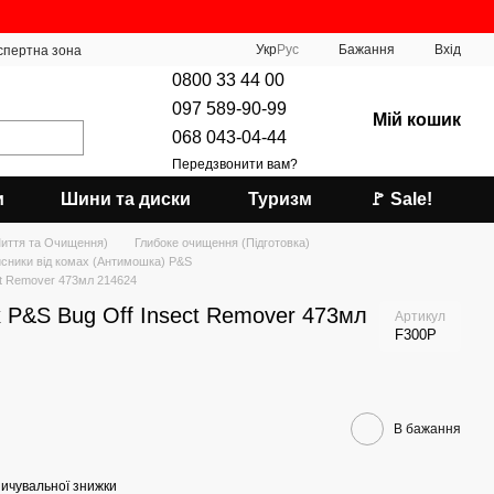
Укр
Рус
Бажання
Вхід
спертна зона
0800 33 44 00
097 589-90-99
Мій кошик
068 043-04-44
Передзвонити вам?
и
Шини та диски
Туризм
🚩 Sale!
Миття та Очищення)
Глибоке очищення (Підготовка)
сники від комах (Антимошка) P&S
ct Remover 473мл 214624
 P&S Bug Off Insect Remover 473мл
Артикул
F300P
В бажання
ичувальної знижки