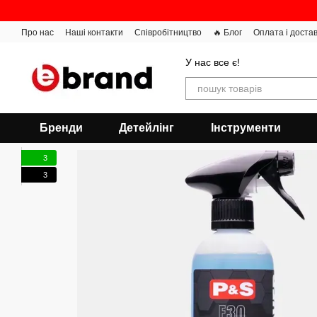
Перейти до основного контенту
Про нас
Наші контакти
Співробітництво
🔥 Блог
Оплата і доста
У нас все є!
Бренди
Детейлінг
Інструменти
3
3