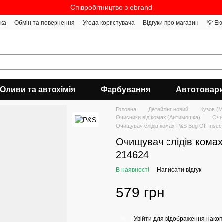
Співробітництво з ebrand
вка
Обмін та повернення
Угода користувача
Відгуки про магазин
💡 Ек
Оливи та автохімія
Фарбування
Автотовар
Головна
Детейлінг новий
Кузов (
Очисники від комах (Антимошка)
Очи
Очищувач слідів комах P&S Bug Off Inse
Очищувач слідів комах
214624
В наявності
Написати відгук
579 грн
Увійти
для відображення накоп
%