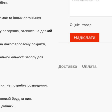
біля.
комах та інших органічних
Оцініть товар
ну поверхню, залиште на деякий
Надіслати
а лакофарбовому покритті,
льної кількості засобу для
Доставка
Оплата
ння, не потребує розведення.
невий бруд та пил.
 ділянки.