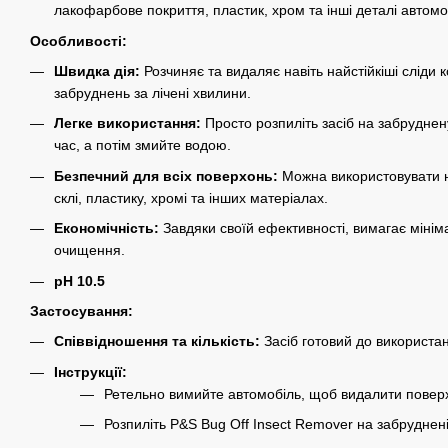
лакофарбове покриття, пластик, хром та інші деталі автомо
Особливості:
Швидка дія:
Розчиняє та видаляє навіть найстійкіші сліди 
забруднень за лічені хвилини.
Легке використання:
Просто розпиліть засіб на забрудне
час, а потім змийте водою.
Безпечний для всіх поверхонь:
Можна використовувати н
склі, пластику, хромі та інших матеріалах.
Економічність:
Завдяки своїй ефективності, вимагає мініма
очищення.
pH 10.5
Застосування:
Співвідношення та кількість:
Засіб готовий до використа
Інструкції:
Ретельно вимийте автомобіль, щоб видалити поверх
Розпиліть P&S Bug Off Insect Remover на забруднені