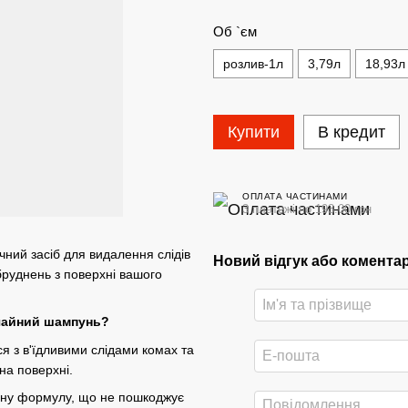
Об `єм
розлив-1л
3,79л
18,93л
Купити
В кредит
ОПЛАТА ЧАСТИНАМИ
3 платежі по 193.00 грн
чний засіб для видалення слідів
Новий відгук або комента
бруднень з поверхні вашого
ичайний шампунь?
я з в'їдливими слідами комах та
на поверхні.
ьну формулу, що не пошкоджує