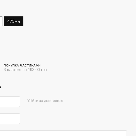
473мл
ПОКУПКА ЧАСТИНАМИ
3 платежі по 193.00 грн
р
Увійти за допомогою