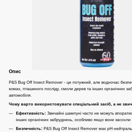
Опис
P&S Bug Off Insect Remover - це потужний, але водночас безпе
комах, пташиного посліду, смоли дерев та інших органічних за
автомобіля.
Чому варто використовувати спеціальний засіб, а не зв
Ефективність:
Звичайні шампуні часто не можуть впоратис
інших органічних забруднень, особливо якщо вони засохли 
Безпечність:
P&S Bug Off Insect Remover має pH-нейтрал