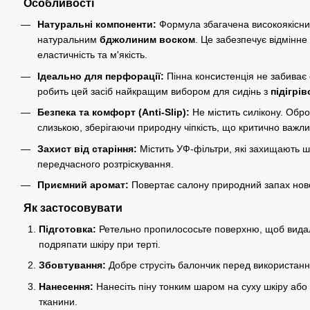
Особливості
Натуральні компоненти:
Формула збагачена високоякісн
натуральним
бджолиним воском
. Це забезпечує відмінне
еластичність та м'якість.
Ідеально для перфорації:
Пінна консистенція не забиває
робить цей засіб найкращим вибором для сидінь з
підігрі
Безпека та комфорт (Anti-Slip):
Не містить силікону. Обр
слизькою, зберігаючи природну чіпкість, що критично важли
Захист від старіння:
Містить УФ-фільтри, які захищають шк
передчасного розтріскування.
Приємний аромат:
Повертає салону природний запах нової
Як застосовувати
Підготовка:
Ретельно пропилососьте поверхню, щоб видали
подряпати шкіру при терті.
Збовтування:
Добре струсіть балончик перед використан
Нанесення:
Нанесіть піну тонким шаром на суху шкіру або 
тканини.