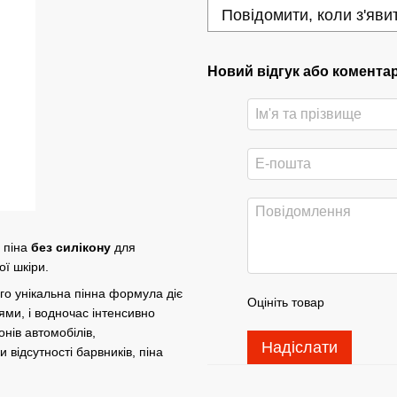
Повідомити, коли з'яви
Новий відгук або комента
 піна
без силікону
для
ої шкіри.
го унікальна пінна формула діє
Оцініть товар
ями, і водночас інтенсивно
нів автомобілів,
Надіслати
 відсутності барвників, піна