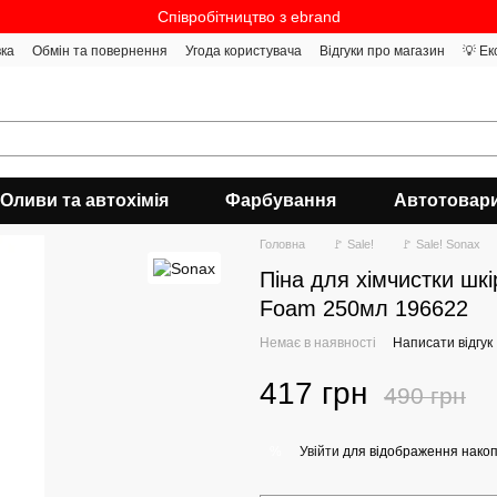
Співробітництво з ebrand
вка
Обмін та повернення
Угода користувача
Відгуки про магазин
💡 Ек
Оливи та автохімія
Фарбування
Автотовар
Головна
🚩 Sale!
🚩 Sale! Sonax
Піна для хімчистки ш
Foam 250мл 196622
Немає в наявності
Написати відгук
417 грн
490 грн
Увійти
для відображення накоп
%