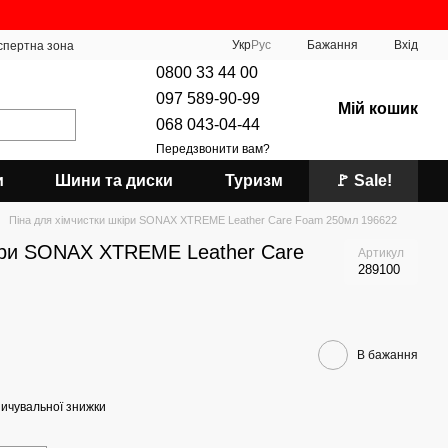
Укр
Рус
Бажання
Вхід
спертна зона
0800 33 44 00
097 589-90-99
Мій кошик
068 043-04-44
Передзвонити вам?
и
Шини та диски
Туризм
🚩 Sale!
Піна для хімчистки шкіри SONAX XTREME Leather Care Foam 250мл 196622
кіри SONAX XTREME Leather Care
Артикул
289100
В бажання
ичувальної знижки