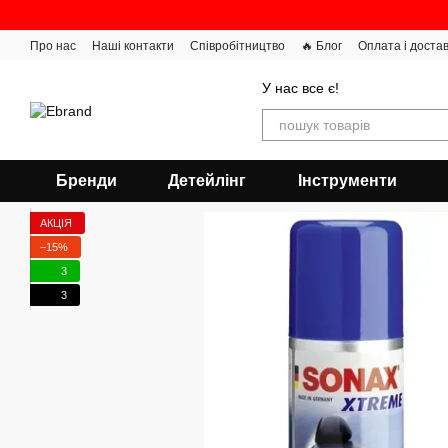
Перейти до основного контенту
Про нас
Наші контакти
Співробітництво
🔥 Блог
Оплата і доста
У нас все є!
Бренди
Детейлінг
Інструменти
АКЦІЯ
−15%
3
3