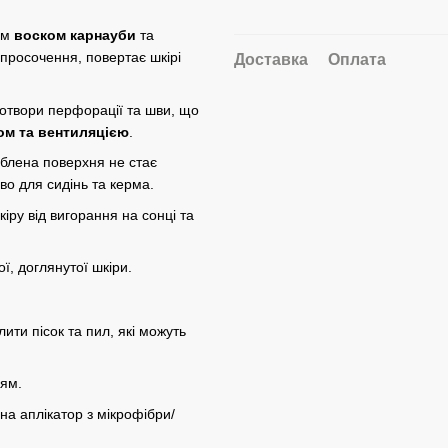
им
воском карнауби
та
 просочення, повертає шкірі
Доставка
Оплата
 отвори перфорації та шви, що
вом та вентиляцією
.
облена поверхня не стає
во для сидінь та керма.
іру від вигорання на сонці та
, доглянутої шкіри.
ти пісок та пил, які можуть
ням.
на аплікатор з мікрофібри/