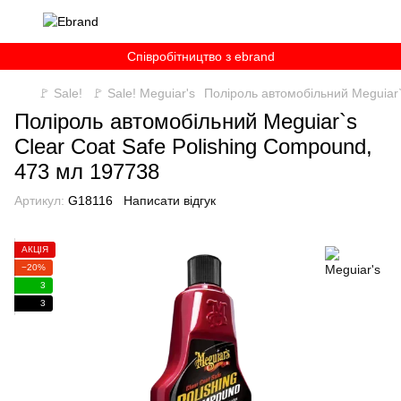
Співробітництво з ebrand
🚩 Sale!
🚩 Sale! Meguiar's
Поліроль автомобільний Meguiar`
Поліроль автомобільний Meguiar`s
Clear Coat Safe Polishing Compound,
473 мл 197738
Артикул:
G18116
Написати відгук
АКЦІЯ
−20%
3
3