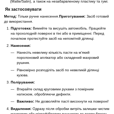
(Matte/Satin), а також на незабарвленому пластику та гумі.
Як застосовувати
Метод:
Тільки ручне нанесення.
Приготування:
Засіб готовий
до використання.
Підготовка:
Вимийте та висушіть автомобіль. Працюйте
на прохолодній поверхні в тіні або в приміщенні. Перед
початком протестуйте засіб на непомітній ділянці.
Нанесення:
Нанесіть невелику кількість пасти на м'який
поролоновий аплікатор або складений махровий
рушник.
Рівномірно розподіліть засіб по невеликій ділянці
кузова.
Полірування:
Втирайте склад круговими рухами з помірним
натиском, обробляючи дефекти.
Важливо:
Не дозволяйте пасті висохнути на поверхні!
Видалення:
Одразу після обробки витріть залишки чистим
махровим або мікрофібровим рушником до появи блиску.