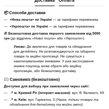
Доставка
Оплата
📦 Способи доставки
«Нова пошта» по Україні
— за тарифами перевізника.
«Укрпошта» по Україні
— за тарифами перевізника.
🎁
Безкоштовна доставка першого замовлення від 5000
грн
(до відділень «Нової пошти» або «Укрпошти»).
Умови:
Діє виключно для товарів та обладнання
для детейлінгу. Не розповсюджується на габаритні
товари та акційні пропозиції. Не сумується з
накопичувальними знижками. У разі застосування
знижок покупець може обрати або акційну
пропозицію, або безкоштовну доставку.
🏃‍♂️ Самовивіз (безкоштовно)
Доступно для вибору при замовленні через сайт:
📍
м. Кривий Ріг (інтернет-магазин):
вул. В. Великого, 69.
📍
м. Київ:
вул. Гарматна, 3
(Увага: тільки товари та
обладнання для детейлінгу та мийки авто)
.