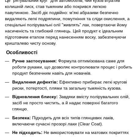
Це "рятувальний круг" для автомобілів, чий кузов втратив
колишній лиск, став тьмяним або покрився легкою
павутинкою. Засіб діє подвійно: м'які абразиви безпечно
видаляють легкі подряпини, помутніння та сліди окислення, а
спеціальні полірувальні олії "живлять" лак, повертаючи йому
насиченість та глибокий глянець. Цей продукт є ідеальним
підготовчим етапом перед нанесенням воску, забезпечуючи
кришталево чисту основу.
Особливості
Ручне застосування:
Формула оптимізована саме для
роботи руками, що дозволяє контролювати процес і робить
продукт безпечним навіть для новачків.
Видалення дефектів:
Ефективно прибирає легкі кругові
риски, потертості, плями та загальну тьмяність кузова.
Відновлення блиску:
Завдяки вмісту полірувальних олій,
засіб не просто чистить, а й надає поверхні багатого
глянцю.
Безпека:
Підходить для всіх типів глянцевих лаків,
включаючи сучасні прозорі лаки (Clear Coat).
Не підходить:
Не використовувати на матових покриттях