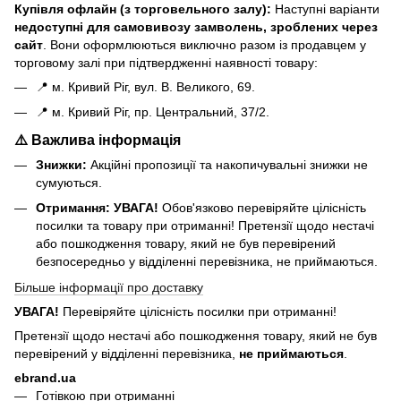
Купівля офлайн (з торговельного залу):
Наступні варіанти
н
едоступні для самовивозу замволень, зроблених через
сайт
. Вони оформлюються виключно разом із продавцем у
торговому залі при підтвердженні наявності товару:
📍 м. Кривий Ріг, вул. В. Великого, 69.
📍 м. Кривий Ріг, пр. Центральний, 37/2.
⚠️ Важлива інформація
Знижки:
Акційні пропозиції та накопичувальні знижки не
сумуються.
Отримання:
УВАГА!
Обов'язково перевіряйте цілісність
посилки та товару при отриманні! Претензії щодо нестачі
або пошкодження товару, який не був перевірений
безпосередньо у відділенні перевізника, не приймаються.
Більше інформації про доставку
УВАГА!
Перевіряйте цілісність посилки при отриманні!
Претензії щодо нестачі або пошкодження товару, який не був
перевірений у відділенні перевізника,
не приймаються
.
ebrand.ua
Готівкою при отриманні