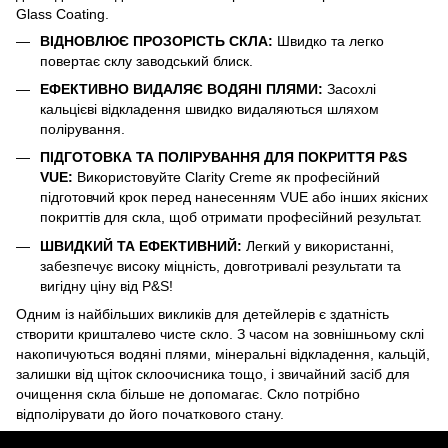
Glass Coating.
ВІДНОВЛЮЄ ПРОЗОРІСТЬ СКЛА:
Швидко та легко
повертає склу заводський блиск.
ЕФЕКТИВНО ВИДАЛЯЄ ВОДЯНІ ПЛЯМИ:
Засохлі
кальцієві відкладення швидко видаляються шляхом
полірування.
ПІДГОТОВКА ТА ПОЛІРУВАННЯ ДЛЯ ПОКРИТТЯ P&S
VUE:
Використовуйте Clarity Creme як професійний
підготовчий крок перед нанесенням VUE або інших якісних
покриттів для скла, щоб отримати професійний результат.
ШВИДКИЙ ТА ЕФЕКТИВНИЙ:
Легкий у використанні,
забезпечує високу міцність, довготривалі результати та
вигідну ціну від P&S!
Одним із найбільших викликів для детейлерів є здатність
створити кришталево чисте скло. З часом на зовнішньому склі
накопичуються водяні плями, мінеральні відкладення, кальцій,
залишки від щіток склоочисника тощо, і звичайний засіб для
очищення скла більше не допомагає. Скло потрібно
відполірувати до його початкового стану.