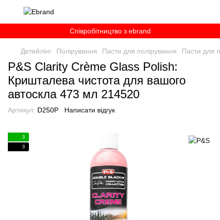
Співробітництво з ebrand
Детейлінг
Полірування
Пасти для полірування
Пасти для 
P&S Clarity Crème Glass Polish:
Кришталева чистота для вашого
автоскла 473 мл 214520
Артикул:
D250P
Написати відгук
3
3