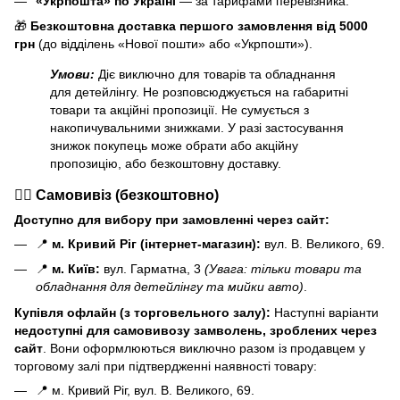
«Укрпошта» по Україні
— за тарифами перевізника.
🎁
Безкоштовна доставка першого замовлення від 5000
грн
(до відділень «Нової пошти» або «Укрпошти»).
Умови:
Діє виключно для товарів та обладнання
для детейлінгу. Не розповсюджується на габаритні
товари та акційні пропозиції. Не сумується з
накопичувальними знижками. У разі застосування
знижок покупець може обрати або акційну
пропозицію, або безкоштовну доставку.
🏃‍♂️ Самовивіз (безкоштовно)
Доступно для вибору при замовленні через сайт:
📍
м. Кривий Ріг (інтернет-магазин):
вул. В. Великого, 69.
📍
м. Київ:
вул. Гарматна, 3
(Увага: тільки товари та
обладнання для детейлінгу та мийки авто)
.
Купівля офлайн (з торговельного залу):
Наступні варіанти
н
едоступні для самовивозу замволень, зроблених через
сайт
. Вони оформлюються виключно разом із продавцем у
торговому залі при підтвердженні наявності товару:
📍 м. Кривий Ріг, вул. В. Великого, 69.