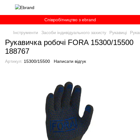
Співробітництво з ebrand
Інструменти
Засоби індивідуального захисту
Рукавиці
Рука
Рукавичка робочі FORA 15300/15500
188767
Артикул:
15300/15500
Написати відгук