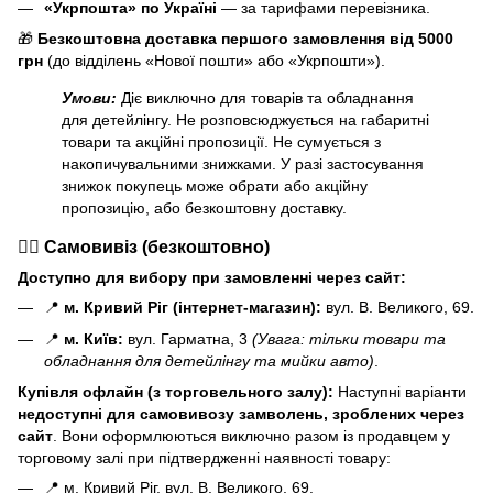
«Укрпошта» по Україні
— за тарифами перевізника.
🎁
Безкоштовна доставка першого замовлення від 5000
грн
(до відділень «Нової пошти» або «Укрпошти»).
Умови:
Діє виключно для товарів та обладнання
для детейлінгу. Не розповсюджується на габаритні
товари та акційні пропозиції. Не сумується з
накопичувальними знижками. У разі застосування
знижок покупець може обрати або акційну
пропозицію, або безкоштовну доставку.
🏃‍♂️ Самовивіз (безкоштовно)
Доступно для вибору при замовленні через сайт:
📍
м. Кривий Ріг (інтернет-магазин):
вул. В. Великого, 69.
📍
м. Київ:
вул. Гарматна, 3
(Увага: тільки товари та
обладнання для детейлінгу та мийки авто)
.
Купівля офлайн (з торговельного залу):
Наступні варіанти
н
едоступні для самовивозу замволень, зроблених через
сайт
. Вони оформлюються виключно разом із продавцем у
торговому залі при підтвердженні наявності товару:
📍 м. Кривий Ріг, вул. В. Великого, 69.