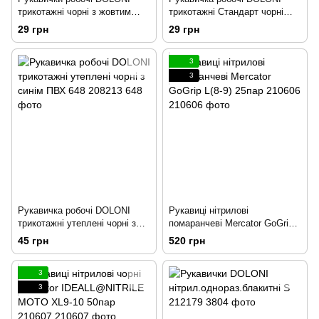
трикотажні чорні з жовтим
трикотажні Стандарт чорні
ПВХ 667 188768
10319 188771
29 грн
29 грн
3
3
Рукавичка робочі DOLONI
Рукавиці нітрилові
трикотажні утеплені чорні з
помаранчеві Mercator GoGrip
синім ПВХ 648 208213
L(8-9) 25пар 210606
45 грн
520 грн
3
3