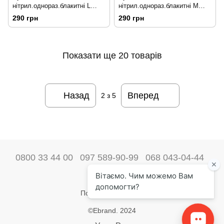
нітрил.однораз.блакитні L
нітрил.однораз.блакитні M
212180
212257
290 грн
290 грн
Показати ще 20 товарів
Назад
Вперед
2
з 5
0800 33 44 00
097 589-90-99
068 043-04-44
Наші контакти
Повна версія сайту
©Ebrand. 2024