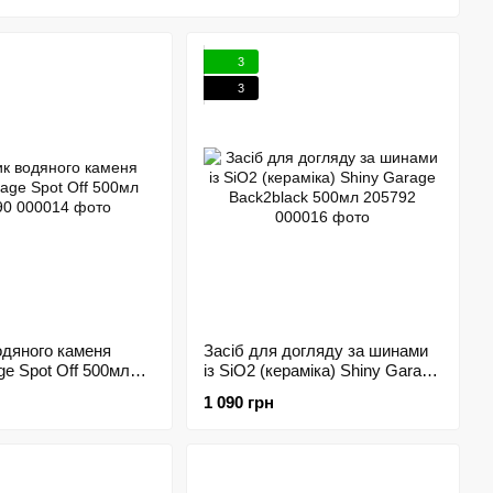
оплює всі аспекти догляду за автомобілем, від базового
лінійки входять шампуні, воски, силанти, поліролі,
іра, текстиль), засоби для догляду за шинами та дисками, а
3
3
досконалює свої формули, використовуючи передові
еперевершених результатів у очищенні, поліруванні та
ементів автомобіля.
 Garage проходить ретельний контроль якості на всіх етапах
пеку для автомобіля. Засоби Shiny Garage забезпечують
колишнього середовища, надають блиск та підкреслюють
 мають приємні, ненав'язливі аромати, що робить процес
одяного каменя
Засіб для догляду за шинами
ny Garage пропонує високоякісну продукцію за
ge Spot Off 500мл
із SiO2 (кераміка) Shiny Garage
я широкого кола автолюбителів.
Back2black 500мл 205792
1 090 грн
не забезпечити своєму автомобілю професійний догляд та