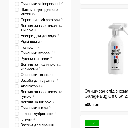
Очисники універсальні
6
Шампуні для ручного
миття
10
Серветки з мікрофібри
5
Догляд за пластиком та
вінілом
8
Набори для догляду
2
Рідкі воски
2
Поліролі
2
Очисники кузова
14
Рукавички, пади
2
Догляд за тканиною та
килимами
2
Очисники текстилю
3
Засоби для сушіння
5
Аплікатори
2
Очищувач слідів кома
Догляд за пластиком та
Garage Bug Off 0,5л 2
гумою
4
Догляд за шкірою
5
500 грн
Очисники шкіри
6
Глина і лубриканти
3
Глейзи
1
3
Засоби для прання