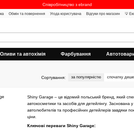
Співробітництво з ebrand
вка
Обмін та повернення
Угода користувача
Відгуки про магазин
💡 Ек
Оливи та автохімія
Фарбування
Автотовар
за популярністю
спочатку деш
Сортування:
Shiny Garage – це відомий польський бренд, який спец
автокосметики та засобів для детейлінгу. Заснована 
автолюбителів та професійних детейлерів завдяки по
ціни.
Ключові переваги Shiny Garage: