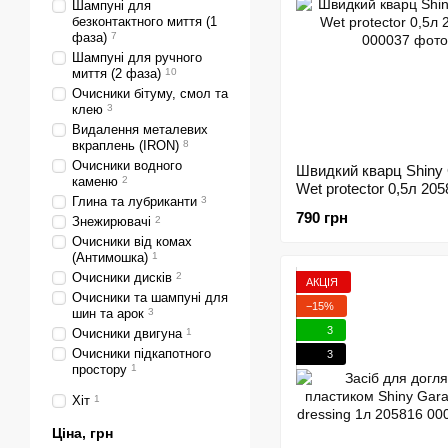
Шампуні для
безконтактного миття (1
фаза)
7
Шампуні для ручного
миття (2 фаза)
10
Очисники бітуму, смол та
клею
3
Видалення металевих
вкраплень (IRON)
8
Очисники водного
Швидкий кварц Shiny
каменю
2
Wet protector 0,5л 20
Глина та лубриканти
3
790 грн
Знежирювачі
2
Очисники від комах
(Антимошка)
1
Очисники дисків
2
АКЦІЯ
Очисники та шампуні для
−15%
шин та арок
3
3
Очисники двигуна
1
Очисники підкапотного
3
простору
1
Хіт
1
Ціна, грн