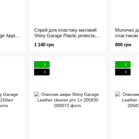
Спрей для пластику матовий
Молочко д
ge Apple
Shiny Garage Plastic protectant
пластиком 
Matt 1л 205818
500мл 205
1 140 грн
800 грн
3
3
3
3