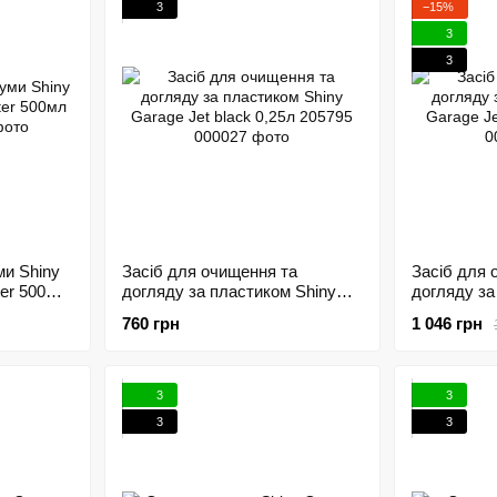
3
−15%
3
3
ми Shiny
Засіб для очищення та
Засіб для 
ter 500мл
догляду за пластиком Shiny
догляду за
Garage Jet black 0,25л 205795
Garage Jet
760 грн
1 046 грн
3
3
3
3