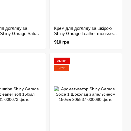
ля догляду за
Крем для догляду за шкірою
Shiny Garage Satin
Shiny Garage Leather mousse
825
250мл 205828
910 грн
АКЦІЯ
−28%