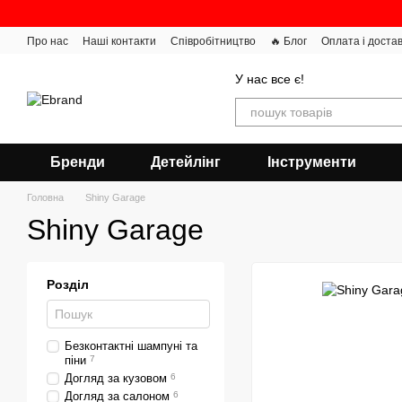
Перейти до основного контенту
Про нас
Наші контакти
Співробітництво
🔥 Блог
Оплата і доста
У нас все є!
Бренди
Детейлінг
Інструменти
Головна
Shiny Garage
Shiny Garage
Розділ
Безконтактні шампуні та
піни
7
Догляд за кузовом
6
Догляд за салоном
6