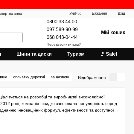
Укр
Рус
Бажання
Вхід
спертна зона
0800 33 44 00
097 589-90-99
Мій кошик
068 043-04-44
Передзвонити вам?
и
Шини та диски
Туризм
🚩 Sale!
евше
спочатку дорожчі
за назвою
Відображення:
іалізується на розробці та виробництві високоякісної
у 2012 році, компанія швидко завоювала популярність серед
єднанню інноваційних формул, ефективності та доступної