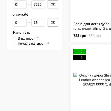
Від Ціна, грн
До Ціна, грн
ОК
знижка%
Від знижка%
До знижка%
ОК
Засіб для догляду за
пластиком Shiny Gara
Наявність
dressing 1л 205816
723 грн
850 грн
В наявності
75
Немає в наявності
52
3
3