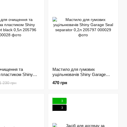
очищення та
Мастило для гумових
 пластиком Shiny
ущільнювачів Shiny Garage
 black 0,5л 205796
Seal separator 0,2л 205797
470 грн
1 230 грн
3
3