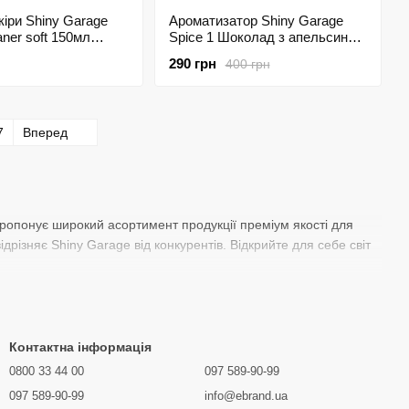
іри Shiny Garage
Ароматизатор Shiny Garage
aner soft 150мл
Spice 1 Шоколад з апельсином
150мл 205837
290 грн
400 грн
7
Вперед
пропонує широкий асортимент продукції преміум якості для
дрізняє Shiny Garage від конкурентів. Відкрийте для себе світ
Контактна інформація
0800 33 44 00
097 589-90-99
097 589-90-99
info@ebrand.ua