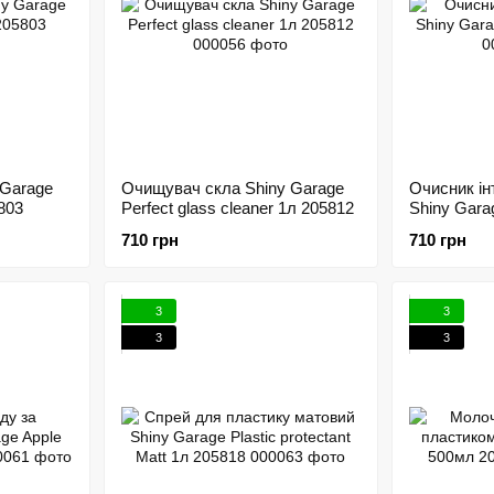
 Garage
Очищувач скла Shiny Garage
Очисник ін
5803
Perfect glass cleaner 1л 205812
Shiny Gara
710 грн
710 грн
3
3
3
3