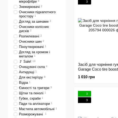
мікрофібри
3
3
Знежирювачі
2
Очисники підкапотного
простору
1
Догляд за шинами
3
Очисники колісних
дисків
2
Розпилювачі
2
Очисники шин
2
Піноутворювачі
1
Догляд за хромом і
металом
1
🚩 Sale!
14
Засіб для чорніння гу
Очищувачі скла
4
Garage Coco tire boos
Антидощі
1
205794
1 010 грн
Для екстер'єру
8
Відра
1
Ємності та тригери
3
Щітки та пензлі
1
3
Губки, скраби
1
3
Пади та аплікатори
1
Мастила автомобільні
1
Розморожувачі
1