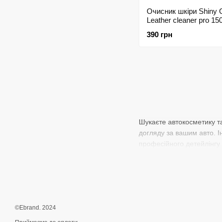
Очисник шкіри Shiny 
Leather cleaner pro 1
205829
390 грн
Шукаєте автокосметику та
догляду за вашим авто. Ін
професійного детейлінгу 
©Ebrand. 2024