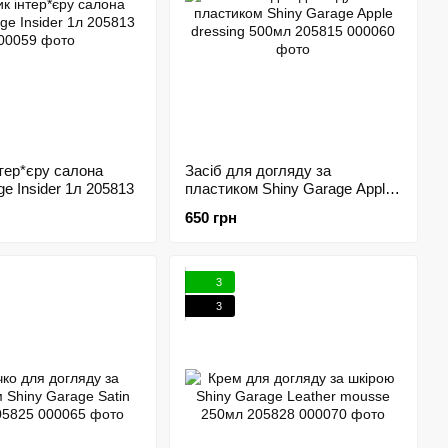
тер*єру салона
Засіб для догляду за
ge Insider 1л 205813
пластиком Shiny Garage Apple
dressing 500мл 205815
650 грн
3
3