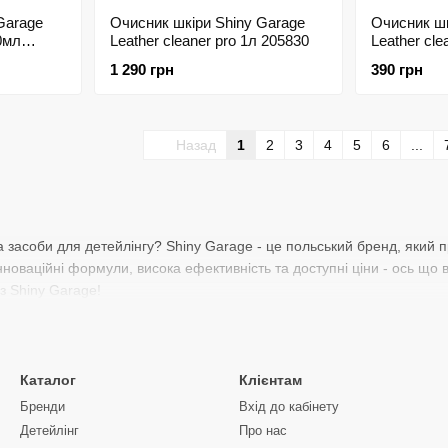
Garage
Очисник шкіри Shiny Garage
Очисник шк
50мл
Leather cleaner pro 1л 205830
Leather cle
205831
1 290 грн
390 грн
Назад
1
2
3
4
5
6
...
 засоби для детейлінгу? Shiny Garage - це польський бренд, який 
новаційні формули, висока ефективність та доступні ціни - ось що ві
з Shiny Garage!
Каталог
Клієнтам
Бренди
Вхід до кабінету
Детейлінг
Про нас