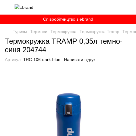
Співробітництво з ebrand
Туризм
Термоси
Термокружка
Термокружка Tramp
Термо
Термокружка TRAMP 0,35л темно-
синя 204744
Артикул:
TRC-106-dark-blue
Написати відгук