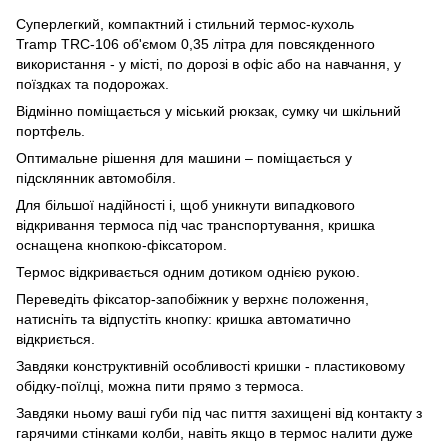
Суперлегкий, компактний і стильний термос-кухоль
Tramp TRC-106 об'ємом 0,35 літра для повсякденного
використання - у місті, по дорозі в офіс або на навчання, у
поїздках та подорожах.
Відмінно поміщається у міський рюкзак, сумку чи шкільний
портфель.
Оптимальне рішення для машини – поміщається у
підсклянник автомобіля.
Для більшої надійності і, щоб уникнути випадкового
відкривання термоса під час транспортування, кришка
оснащена кнопкою-фіксатором.
Термос відкривається одним дотиком однією рукою.
Переведіть фіксатор-запобіжник у верхнє положення,
натисніть та відпустіть кнопку: кришка автоматично
відкриється.
Завдяки конструктивній особливості кришки - пластиковому
обідку-поїлці, можна пити прямо з термоса.
Завдяки ньому ваші губи під час пиття захищені від контакту з
гарячими стінками колби, навіть якщо в термос налити дуже