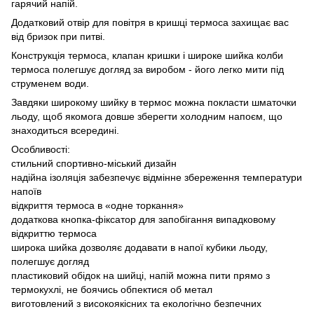
гарячий напій.
Додатковий отвір для повітря в кришці термоса захищає вас
від бризок при питві.
Конструкція термоса, клапан кришки і широке шийка колби
термоса полегшує догляд за виробом - його легко мити під
струменем води.
Завдяки широкому шийку в термос можна покласти шматочки
льоду, щоб якомога довше зберегти холодним напоєм, що
знаходиться всередині.
Особливості:
стильний спортивно-міський дизайн
надійна ізоляція забезпечує відмінне збереження температури
напоїв
відкриття термоса в «одне торкання»
додаткова кнопка-фіксатор для запобігання випадковому
відкриттю термоса
широка шийка дозволяє додавати в напої кубики льоду,
полегшує догляд
пластиковий обідок на шийці, напій можна пити прямо з
термокухлі, не боячись обпектися об метал
виготовлений з високоякісних та екологічно безпечних