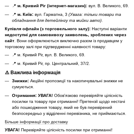
📍
м. Кривий Ріг (інтернет-магазин):
вул. В. Великого, 69.
📍
м. Київ:
вул. Гарматна, 3
(Увага: тільки товари та
обладнання для детейлінгу та мийки авто)
.
Купівля офлайн (з торговельного залу):
Наступні варіанти
н
едоступні для самовивозу замволень, зроблених через
сайт
. Вони оформлюються виключно разом із продавцем у
торговому залі при підтвердженні наявності товару:
📍 м. Кривий Ріг, вул. В. Великого, 69.
📍 м. Кривий Ріг, пр. Центральний, 37/2.
⚠️ Важлива інформація
Знижки:
Акційні пропозиції та накопичувальні знижки не
сумуються.
Отримання:
УВАГА!
Обов'язково перевіряйте цілісність
посилки та товару при отриманні! Претензії щодо нестачі
або пошкодження товару, який не був перевірений
безпосередньо у відділенні перевізника, не приймаються.
Більше інформації про доставку
УВАГА!
Перевіряйте цілісність посилки при отриманні!