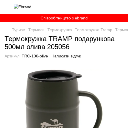
Співробітництво з ebrand
Туризм
Термоси
Термокружка
Термокружка Tramp
Термо
Термокружка TRAMP подарункова
500мл олива 205056
Артикул:
TRC-100-olive
Написати відгук