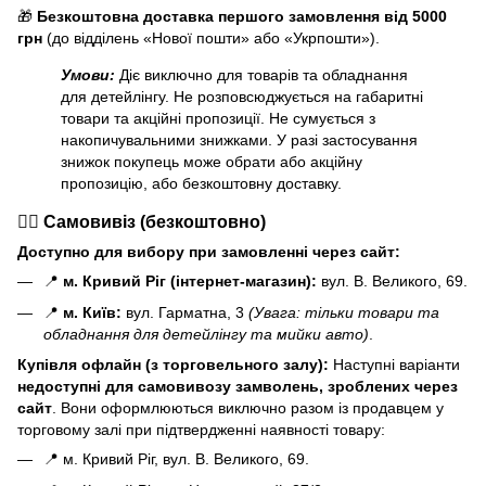
🎁
Безкоштовна доставка першого замовлення від 5000
грн
(до відділень «Нової пошти» або «Укрпошти»).
Умови:
Діє виключно для товарів та обладнання
для детейлінгу. Не розповсюджується на габаритні
товари та акційні пропозиції. Не сумується з
накопичувальними знижками. У разі застосування
знижок покупець може обрати або акційну
пропозицію, або безкоштовну доставку.
🏃‍♂️ Самовивіз (безкоштовно)
Доступно для вибору при замовленні через сайт:
📍
м. Кривий Ріг (інтернет-магазин):
вул. В. Великого, 69.
📍
м. Київ:
вул. Гарматна, 3
(Увага: тільки товари та
обладнання для детейлінгу та мийки авто)
.
Купівля офлайн (з торговельного залу):
Наступні варіанти
н
едоступні для самовивозу замволень, зроблених через
сайт
. Вони оформлюються виключно разом із продавцем у
торговому залі при підтвердженні наявності товару:
📍 м. Кривий Ріг, вул. В. Великого, 69.