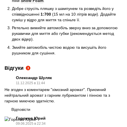
піни
Snow Foam
.
Добре струсіть пляшку з шампунем та розведіть його у
співвідношенні
1:700
(15 мл на 10 літрів води). Додайте
суміш у відро для миття та спіньте її.
Ретельно вимийте автомобіль зверху вниз за допомогою
рукавички для миття або губки (рекомендується метод
двох відер).
Змийте автомобіль чистою водою та висушіть його
рушником для сушіння.
Відгуки
3
Олександр Шуляк
11.12.2025 в 11:44
Не згоден з коментарем "хімозний аромат". Приємний
нейтральний аромат з гарним лубрикантом і пінною та з
гарною миючою здатністю.
Відповісти
Горохов Юрий
09.06.2025 в 22:34