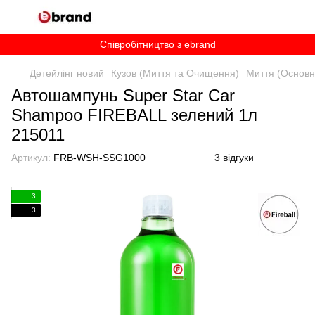
Співробітництво з ebrand
Детейлінг новий
Кузов (Миття та Очищення)
Миття (Основн
Автошампунь Super Star Car
Shampoo FIREBALL зелений 1л
215011
Артикул:
FRB-WSH-SSG1000
3 відгуки
3
3