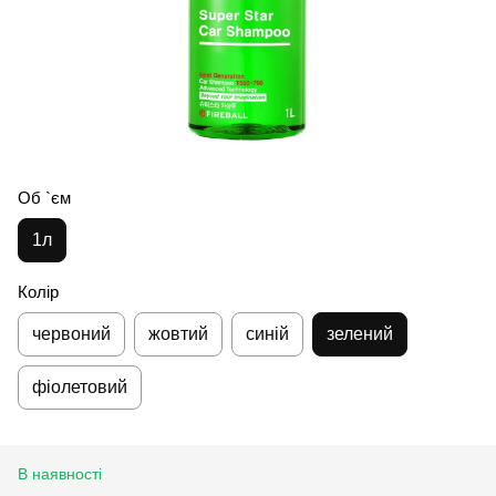
Об `єм
1л
Колір
червоний
жовтий
синій
зелений
фіолетовий
В наявності