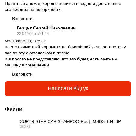
Приятный аромат, хорошо пенится в ведре и достаточное
скольжение по поверхности.
Відповісти
Герцик Сергей Николаевич
22.04.2025 в 21:14
моет хорошо, все ок
но этот химозный «аромат» на ближайший день останется у
вас во рту с отголоском в легкие.
и я просто не представляю, что это будет, если мыть им
машину в помещении
Відповісти
Написати відгук
Файли
SUPER STAR CAR SHAMPOO(Red)_MSDS_EN_BP
289 КБ
PDF