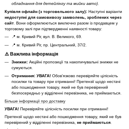
обладнання для детейлінгу та мийки авто)
.
Купівля офлайн (з торговельного залу):
Наступні варіанти
н
едоступні для самовивозу замволень, зроблених через
сайт
. Вони оформлюються виключно разом із продавцем у
торговому залі при підтвердженні наявності товару:
📍 м. Кривий Ріг, вул. В. Великого, 69.
📍 м. Кривий Ріг, пр. Центральний, 37/2.
⚠️ Важлива інформація
Знижки:
Акційні пропозиції та накопичувальні знижки не
сумуються.
Отримання:
УВАГА!
Обов'язково перевіряйте цілісність
посилки та товару при отриманні! Претензії щодо нестачі
або пошкодження товару, який не був перевірений
безпосередньо у відділенні перевізника, не приймаються.
Більше інформації про доставку
УВАГА!
Перевіряйте цілісність посилки при отриманні!
Претензії щодо нестачі або пошкодження товару, який не був
перевірений у відділенні перевізника,
не приймаються
.