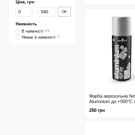
Ціна, грн
Від Ціна, грн
До Ціна, грн
ОК
Наявність
В наявності
209
Немає в наявності
17
Фарба аерозольна N
Aluminium до +500°С
188590
250 грн