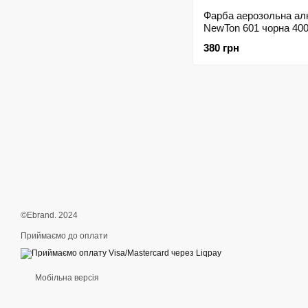
Фарба аерозольна ал
NewTon 601 чорна 40
148853
380 грн
©Ebrand. 2024
Приймаємо до оплати
Мобільна версія