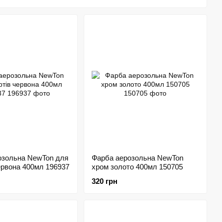
в аерозолі
у RAL.
дотримання правил фарбування та експлуатації.
озольна NewTon для
Фарба аерозольна NewTon
ервона 400мл 196937
хром золото 400мл 150705
320 грн