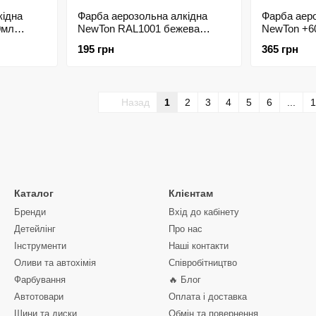
кідна
Фарба аерозольна алкідна
Фарба аеро
0мл
NewTon RAL1001 бежева
NewTon +6
400мл 146779
207515
195 грн
365 грн
Назад
1
2
3
4
5
6
...
1
Каталог
Клієнтам
Бренди
Вхід до кабінету
Детейлінг
Про нас
Інструменти
Наші контакти
Оливи та автохімія
Співробітництво
Фарбування
🔥 Блог
Автотовари
Оплата і доставка
Шини та диски
Обмін та повернення