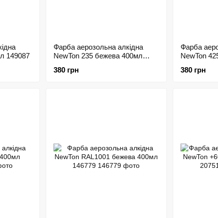
кідна
Фарба аерозольна алкідна
Фарба аеро
мл 149087
NewTon 235 бежева 400мл
NewTon 42
149077
148938
380 грн
380 грн