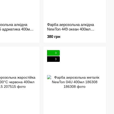
зольна алкідна
Фарба аерозольна алкідна
5 адриатика 400мл
NewTon 449 океан 400мл
148898
380 грн
3
3