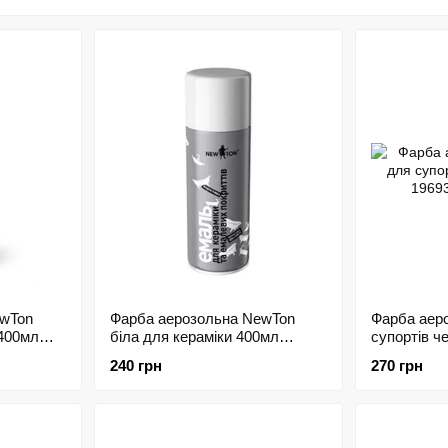
ліхтарів в аерозолі
- декоративні фарби в аерозолі - емалі «супер хром» 
- фарби в аерозолі
- емалі для кераміки та побутової техніки в аерозолі
- жаростійкі фарби в аерозолі
- емалі в банках
- реставраційні олівці.
ВИСОКА ЯКІСТЬ АЕРОЗОЛЬНОЇ ПРОДУКЦІЇ
• Стабільність кольору від партії до партії.
• Відповідність кольорів Європейському класифікатор
• Високий ступінь глянцю — 95%.
• Максимальний коефіцієнт адгезії згідно ISO 2409.
• Довговічність покриття — від 5-ти років, за умови 
ewTon
Фарба аерозольна NewTon
Фарба аер
 400мл
біла для кераміки 400мл
супортів ч
150604
240 грн
270 грн