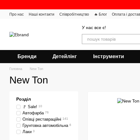
Перейти до основного контенту
Про нас
Наші контакти
Співробітництво
🔥 Блог
Оплата і доста
У нас все є!
Бренди
Детейлінг
Інструменти
Головна
New Ton
New Ton
Розділ
🚩 Sale!
10
Автофарба
76
Олівці реставраційні
141
Грунтовка автомобільна
6
Лаки
3