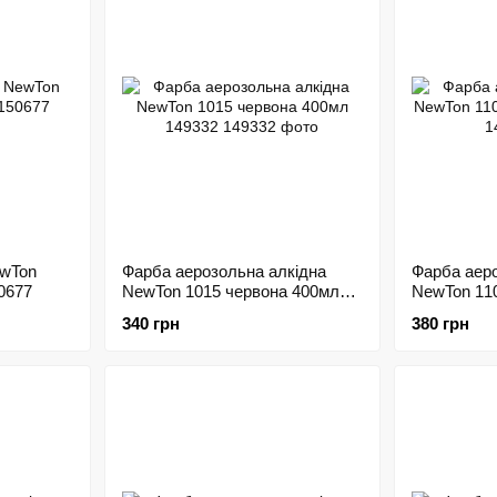
ewTon
Фарба аерозольна алкідна
Фарба аеро
0677
NewTon 1015 червона 400мл
NewTon 110
149332
149283
340 грн
380 грн