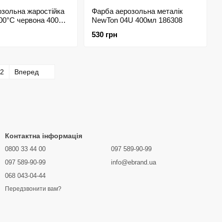
зольна жаростійка
Фарба аерозольна металік
00°С червона 400мл
NewTon 04U 400мл 186308
530 грн
2
Вперед
Контактна інформація
0800 33 44 00
097 589-90-99
097 589-90-99
info@ebrand.ua
068 043-04-44
Передзвонити вам?