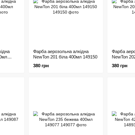
кідна
Фарба аерозольна алкідна
Фарба аеро
00мл
NewTon 201 біла 400мл 149150
NewTon 202
380 грн
380 грн