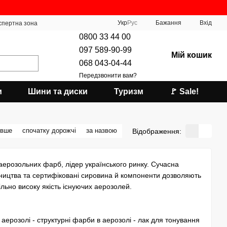
Укр
Рус
Бажання
Вхід
спертна зона
0800 33 44 00
097 589-90-99
Мій кошик
068 043-04-44
Передзвонити вам?
и
Шини та диски
Туризм
🚩 Sale!
евше
спочатку дорожчі
за назвою
Відображення:
розольних фарб, лідер українського ринку. Сучасна
бництва та сертифіковані сировина й компоненти дозволяють
льно високу якість існуючих аерозолей.
в аерозолі - структурні фарби в аерозолі - лак для тонування