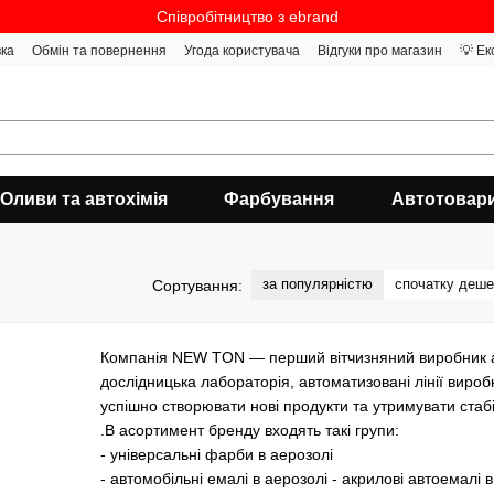
Співробітництво з ebrand
вка
Обмін та повернення
Угода користувача
Відгуки про магазин
💡 Ек
Оливи та автохімія
Фарбування
Автотовар
за популярністю
спочатку деш
Сортування:
Компанія NEW TON — перший вітчизняний виробник ае
дослідницька лабораторія, автоматизовані лінії виро
успішно створювати нові продукти та утримувати стабі
.В асортимент бренду входять такі групи:
- універсальні фарби в аерозолі
- автомобільні емалі в аерозолі - акрилові автоемалі 