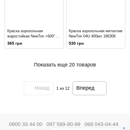
Краска аэрозольная
Краска аэрозольная металлик
жаростойкая NewTon +600°С
NewTon 04U 400мл 186308
красная 400мл 207515
365 грн
530 грн
Показать еще 20 товаров
Назад
Вперед
1
из 12
0800 33 44 00
097 589-90-99
068 043-04-44