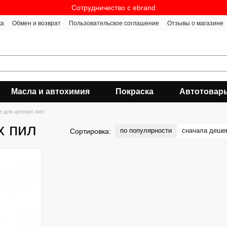
Сотрудничество c ebrand
ка
Обмен и возврат
Пользовательское соглашение
Отзывы о магазине
Масла и автохимия
Покраска
Автотовар
 для цепных пил
х пил
по популярности
сначала деше
Сортировка: