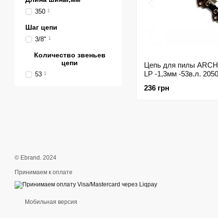
350
1
Шаг цепи
3/8"
1
Количество звеньев
цепи
Цепь для пилы ARCH
LP -1,3мм -53в.л. 205
53
1
236 грн
© Ebrand. 2024
Принимаем к оплате
Мобильная версия