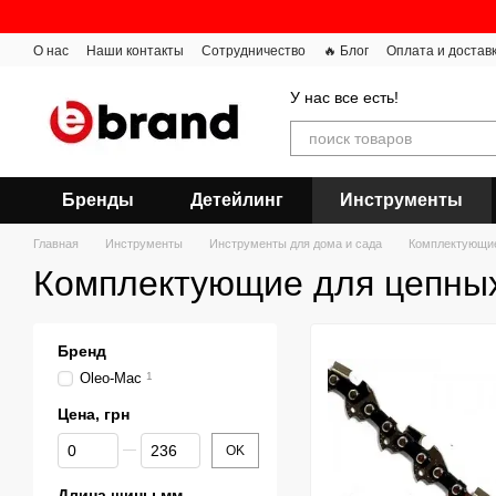
Перейти к основному контенту
О нас
Наши контакты
Сотрудничество
🔥 Блог
Оплата и достав
У нас все есть!
Бренды
Детейлинг
Инструменты
Главная
Инструменты
Инструменты для дома и сада
Комплектующие
Комплектующие для цепны
Бренд
Oleo-Mac
1
Цена, грн
От Цена, грн
До Цена, грн
OK
Длина шины,мм