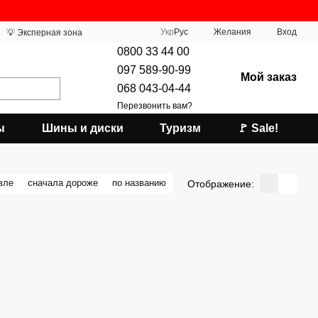
Укр
Рус
Желания
Вход
💡 Эксперная зона
0800 33 44 00
097 589-90-99
Мой заказ
068 043-04-44
Перезвонить вам?
ы
Шины и диски
Туризм
🚩 Sale!
вле
сначала дороже
по названию
Отображение: