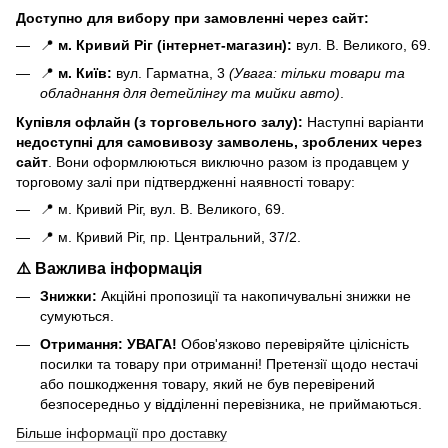
Доступно для вибору при замовленні через сайт:
📍
м. Кривий Ріг (інтернет-магазин):
вул. В. Великого, 69.
📍
м. Київ:
вул. Гарматна, 3
(Увага: тільки товари та
обладнання для детейлінгу та мийки авто)
.
Купівля офлайн (з торговельного залу):
Наступні варіанти
н
едоступні для самовивозу замволень, зроблених через
сайт
. Вони оформлюються виключно разом із продавцем у
торговому залі при підтвердженні наявності товару:
📍 м. Кривий Ріг, вул. В. Великого, 69.
📍 м. Кривий Ріг, пр. Центральний, 37/2.
⚠️ Важлива інформація
Знижки:
Акційні пропозиції та накопичувальні знижки не
сумуються.
Отримання:
УВАГА!
Обов'язково перевіряйте цілісність
посилки та товару при отриманні! Претензії щодо нестачі
або пошкодження товару, який не був перевірений
безпосередньо у відділенні перевізника, не приймаються.
Більше інформації про доставку