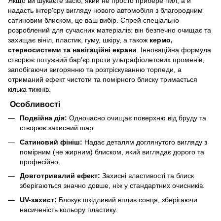
Якщо ви шукаєте засіб, який не просто прибере пил, а й
надасть інтер'єру вигляду нового автомобіля з благородним
сатиновим блиском, це ваш вибір. Спрей спеціально
розроблений для сучасних матеріалів: він безпечно очищає та
захищає вініл, пластик, гуму, шкіру, а також
кермо,
стереосистеми та навігаційні екрани
. Інноваційна формула
створює потужний бар'єр проти ультрафіолетових променів,
запобігаючи вигорянню та розтріскуванню торпеди, а
отриманий ефект чистоти та помірного блиску тримається
кілька тижнів.
Особливості
Подвійна дія:
Одночасно очищає поверхню від бруду та
створює захисний шар.
Сатиновий фініш:
Надає деталям доглянутого вигляду з
помірним (не жирним) блиском, який виглядає дорого та
професійно.
Довготривалий ефект:
Захисні властивості та блиск
зберігаються значно довше, ніж у стандартних очисників.
UV-захист:
Блокує шкідливий вплив сонця, зберігаючи
насиченість кольору пластику.