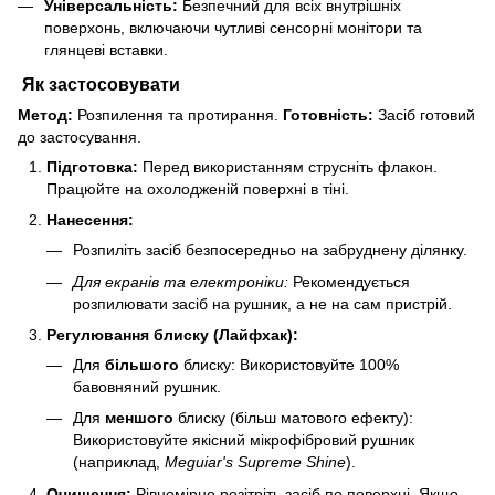
Універсальність:
Безпечний для всіх внутрішніх
поверхонь, включаючи чутливі сенсорні монітори та
глянцеві вставки.
Як застосовувати
Метод:
Розпилення та протирання.
Готовність:
Засіб готовий
до застосування.
Підготовка:
Перед використанням струсніть флакон.
Працюйте на охолодженій поверхні в тіні.
Нанесення:
Розпиліть засіб безпосередньо на забруднену ділянку.
Для екранів та електроніки:
Рекомендується
розпилювати засіб на рушник, а не на сам пристрій.
Регулювання блиску (Лайфхак):
Для
більшого
блиску: Використовуйте 100%
бавовняний рушник.
Для
меншого
блиску (більш матового ефекту):
Використовуйте якісний мікрофібровий рушник
(наприклад,
Meguiar's Supreme Shine
).
Очищення:
Рівномірно розітріть засіб по поверхні. Якщо