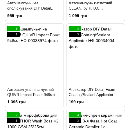
Автошампунь без
Автошампунь кислотний
ополіскування DIY Detail
CLEAN. by P.T.O.
Rinse Less Wash 473мл
Demineralizing Shampoo від
959 грн
1 099 грн
мінеральних відкладень
473мл
3
3
3
3
Автошампунь-піна лужний
Аплікатор DIY Detail Foam
QUIVR Impact Foam 946мл
Coating/Sealant Applicator
1 395 грн
199 грн
3
3
3
3