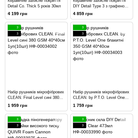
Керамічне захисне покриття
Керамічне захисне покриття
Detail Co. Thick 5 років 30мл
DIY Detail Type 3 з графеном
3 роки Graphene Coating 30мл
4 199 грн
4 859 грн
3
3
3
3
Набір рушників мікрофібрових
Набір рушників мікрофібрових
CLEAN. Final Level сині 380
CLEAN. by P.T.O. Level One
GSM 40*40см 1уп(10шт)
блакитні 350 GSM 40*40см
1 959 грн
1 759 грн
1уп(10шт)
3
3
3
3