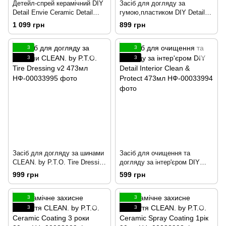
Детейл-спрей керамічний DIY
Засіб для догляду за
Detail Envie Ceramic Detail
гумою,пластиком DIY Detail
Spray 473мл
Tire Dressing 473мл
1 099 грн
899 грн
3
3
3
3
Засіб для догляду за шинами
Засіб для очищення та
CLEAN. by P.T.O. Tire Dressing
догляду за інтер'єром DIY
v2 473мл
Detail Interior Clean & Protect
999 грн
599 грн
473мл
3
3
3
3