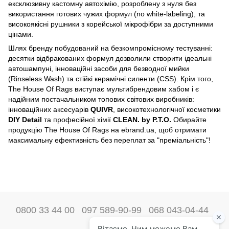
ексклюзивну кастомну автохімію, розроблену з нуля без
використання готових чужих формул (no white-labeling), та
високоякісні рушники з корейської мікрофібри за доступними
цінами.
Шлях бренду побудований на безкомпромісному тестуванні:
десятки відбракованих формул дозволили створити ідеальні
автошампуні, інноваційні засоби для безводної мийки
(Rinseless Wash) та стійкі керамічні силенти (CSS). Крім того,
The House Of Rags виступає мультибрендовим хабом і є
надійним постачальником топових світових виробників:
інноваційних аксесуарів
QUIVR
, високотехнологічної косметики
DIY Detail
та професійної хімії
CLEAN. by P.T.O.
Обирайте
продукцію The House Of Rags на ebrand.ua, щоб отримати
максимальну ефективність без переплат за "преміальність"!
0800 33 44 00
097 589-90-99
068 043-04-44
Наші контакти