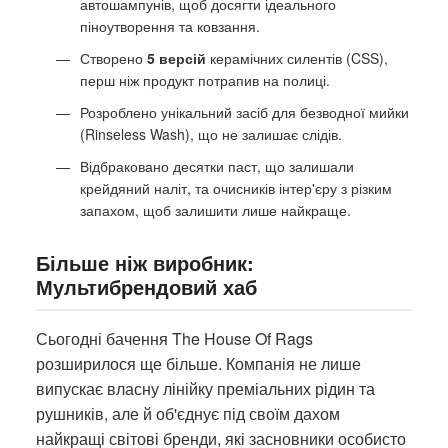
автошампунів, щоб досягти ідеального
піноутворення та ковзання.
Створено
5 версій
керамічних силентів (CSS),
перш ніж продукт потрапив на полиці.
Розроблено унікальний засіб для безводної мийки
(Rinseless Wash), що не залишає слідів.
Відбраковано десятки паст, що залишали
крейдяний наліт, та очисників інтер'єру з різким
запахом, щоб залишити лише найкраще.
Більше ніж виробник:
Мультибрендовий хаб
Сьогодні бачення The House Of Rags
розширилося ще більше. Компанія не лише
випускає власну лінійку преміальних рідин та
рушників, але й об'єднує під своїм дахом
найкращі світові бренди, які засновники особисто