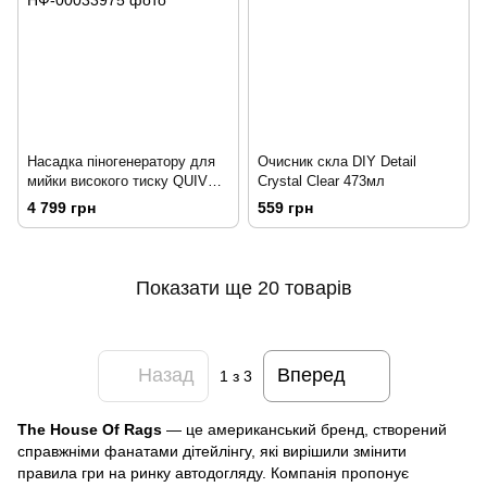
Насадка піногенератору для
Очисник скла DIY Detail
мийки високого тиску QUIVR
Crystal Clear 473мл
Foam Cannon
4 799 грн
559 грн
Показати ще 20 товарів
Назад
Вперед
1
з 3
The House Of Rags
— це американський бренд, створений
справжніми фанатами дітейлінгу, які вирішили змінити
правила гри на ринку автодогляду. Компанія пропонує