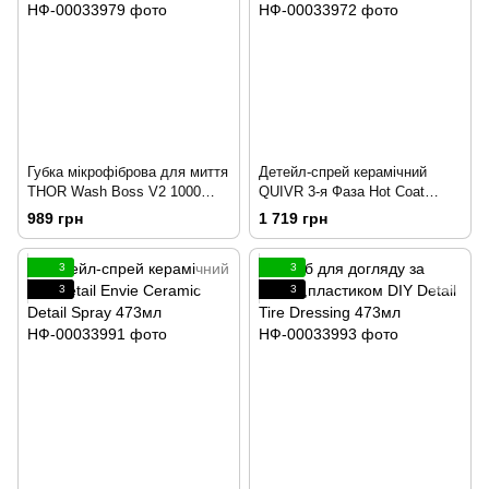
Губка мікрофіброва для миття
Детейл-спрей керамічний
THOR Wash Boss V2 1000
QUIVR 3-я Фаза Hot Coat
GSM 25*25см
Ceramic Detailer 1л
989 грн
1 719 грн
3
3
3
3