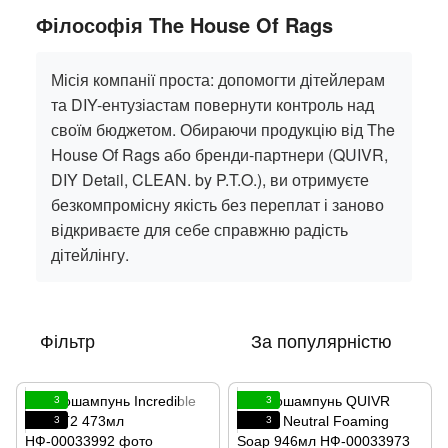
Філософія The House Of Rags
Місія компанії проста: допомогти дітейлерам
та DIY-ентузіастам повернути контроль над
своїм бюджетом. Обираючи продукцію від The
House Of Rags або бренди-партнери (QUIVR,
DIY Detail, CLEAN. by P.T.O.), ви отримуєте
безкомпромісну якість без переплат і заново
відкриваєте для себе справжню радість
дітейлінгу.
Фільтр
За популярністю
3
3
3
3