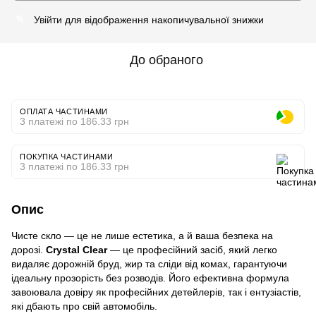
Увійти
для відображення накопичувальної знижки
%
До обраного
ОПЛАТА ЧАСТИНАМИ
3 платежі по 186.33 грн
ПОКУПКА ЧАСТИНАМИ
3 платежі по 186.33 грн
Опис
Чисте скло — це не лише естетика, а й ваша безпека на
дорозі.
Crystal Clear
— це професійний засіб, який легко
видаляє дорожній бруд, жир та сліди від комах, гарантуючи
ідеальну прозорість без розводів. Його ефективна формула
завоювала довіру як професійних детейлерів, так і ентузіастів,
які дбають про свій автомобіль.