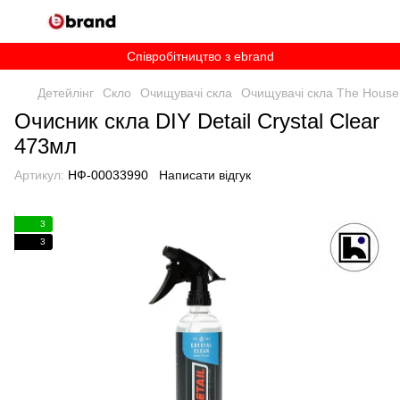
Співробітництво з ebrand
Детейлінг
Скло
Очищувачі скла
Очищувачі скла The House
Очисник скла DIY Detail Crystal Clear
473мл
Артикул:
НФ-00033990
Написати відгук
3
3