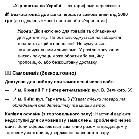
«Укрпошта» по Україні
— за тарифами перевізника.
🎁
Безкоштовна доставка першого замовлення від 5000
грн
(до відділень «Нової пошти» або «Укрпошти»).
Умови:
Діє виключно для товарів та обладнання
для детейлінгу. Не розповсюджується на габаритні
товари та акційні пропозиції. Не сумується з
накопичувальними знижками. У разі застосування
знижок покупець може обрати або акційну
пропозицію, або безкоштовну доставку.
🏃‍♂️ Самовивіз (безкоштовно)
Доступно для вибору при замовленні через сайт:
📍
м. Кривий Ріг (інтернет-магазин):
вул. В. Великого, 69.
📍
м. Київ:
вул. Гарматна, 3
(Увага: тільки товари та
обладнання для детейлінгу та мийки авто)
.
Купівля офлайн (з торговельного залу):
Наступні варіанти
н
едоступні для самовивозу замволень, зроблених через
сайт
. Вони оформлюються виключно разом із продавцем у
торговому залі при підтвердженні наявності товару: