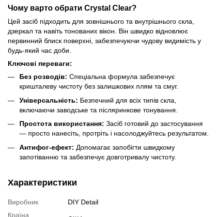
Чому варто обрати Crystal Clear?
Цей засіб підходить для зовнішнього та внутрішнього скла,
дзеркал та навіть тонованих вікон. Він швидко відновлює
первинний блиск поверхні, забезпечуючи чудову видимість у
будь-який час доби.
Ключові переваги:
Без розводів:
Спеціальна формула забезпечує
кришталеву чистоту без залишкових плям та смуг.
Універсальність:
Безпечний для всіх типів скла,
включаючи заводське та післяринкове тонування.
Простота використання:
Засіб готовий до застосування
— просто нанесіть, протріть і насолоджуйтесь результатом.
Антифог-ефект:
Допомагає запобігти швидкому
запотіванню та забезпечує довготривалу чистоту.
Характеристики
Виробник
DIY Detail
Країна