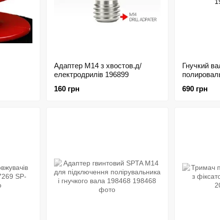
Адаптер М14 з хвостов.д/
Гнучкий ва
електродрилів 196899
полировал
199004
160 грн
690 грн