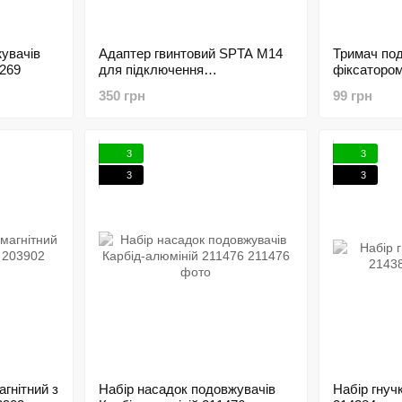
увачів
Адаптер гвинтовий SPTA M14
Тримач под
269
для підключення
фіксаторо
полірувальника і гнучкого вала
350 грн
99 грн
198468
3
3
3
3
гнітний з
Набір насадок подовжувачів
Набір гнуч