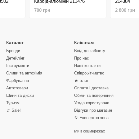
3902
Карбід-алюміній 211476
214384
700 грн
2 800 грн
Каталог
Клієнтам
Бренди
Вхід до кабінету
Детейлінг
Про нас
Інструменти
Наші контакти
Оливи та автохімія
Співробітництво
Фарбування
🔥 Блог
Автотовари
Оплата і доставка
Шини та диски
Обмін та повернення
Туризм
Угода користувача
🚩 Sale!
Відгуки про магазин
💡 Експертна зона
Ми в соцмережах