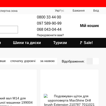
Укр
Рус
Бажання
Вхід
спертна зона
0800 33 44 00
097 589-90-99
Мій кошик
068 043-04-44
Передзвонити вам?
и
Шини та диски
Туризм
🚩 Sale!
евше
спочатку дорожчі
за назвою
Відображення: