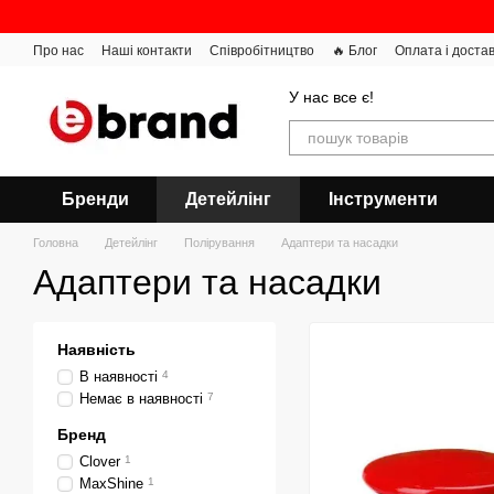
Перейти до основного контенту
Про нас
Наші контакти
Співробітництво
🔥 Блог
Оплата і доста
У нас все є!
Бренди
Детейлінг
Інструменти
Головна
Детейлінг
Полірування
Адаптери та насадки
Адаптери та насадки
Наявність
В наявності
4
Немає в наявності
7
Бренд
Clover
1
MaxShine
1