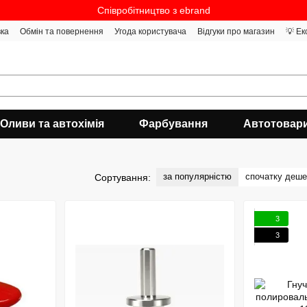
Співробітництво з ebrand
вка
Обмін та повернення
Угода користувача
Відгуки про магазин
💡 Ек
Оливи та автохімія
Фарбування
Автотовар
за популярністю
спочатку деш
Сортування:
3
3