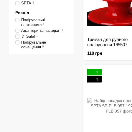
SPTA
3
Розділ
Полірувальні
платформи
1
Адаптери та насадки
11
🚩 Sale!
1
Тримач для ручного
Полірувальне
полірування 195507
оснащення
9
110 грн
3
3