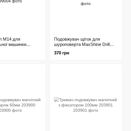
л М14 для
Подовжувач щіток для
ьної машинки
шуроповерта MaxShine Drill
brush Extension 210787
370 грн