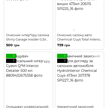
1
Очисник інтер*єру салона
Очисник салону авто
Shiny Garage Insider 0,5л
Chemical Guys Total Interior
206037
Cleaner & Protectant з
500 грн
759 грн
ароматом вишні 473мл
206115
3
3
3
3
Очищувач універсальний
Керамічний захисний