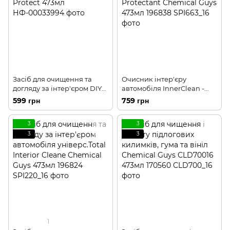
Засіб для очищення та
Очисник інтер'єру
догляду за інтер'єром DIY
автомобіля InnerClean -
Detail Interior Clean &
Interior Quick Detailer &
599 грн
759 грн
Protect 473мл
Protectant Chemical Guys
473мл 196838
3
3
3
3
1