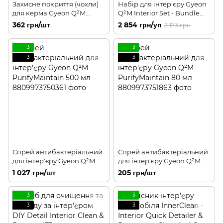
Захисне покриття (чохли)
Набір для інтер'єру Gyeon
для керма Gyeon Q²M
Q²M Interior Set - Bundle
Steering WheelCover 1 шт
Box + Q²M Bathe+ 80мл
362 грн/шт
2 854 грн/уп
3 173 грн
3
3
3
3
Спрей антибактеріальний
Спрей антибактеріальний
для інтер'єру Gyeon Q²M
для інтер'єру Gyeon Q²M
PurifyMaintain 500 мл
PurifyMaintain 80 мл
1 027 грн/шт
205 грн/шт
3
3
3
3