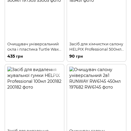
Очищувач універсальний
Засіб для хімчистки салону
скла і пластика Turtle Wax
HELPIX Professional 500мл
500мл 197305
185431
435 грн
90 грн
Засіб для видалення
Очищувач салону