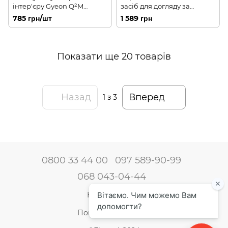
інтер'єру Gyeon Q²M
засіб для догляду за
Interior Detailer 500 мл
салоном автомобіля
785 грн/шт
1 589 грн
HydroInterior Chemical
Guys 473мл 207378
Показати ще 20 товарів
Назад
Вперед
1
з 3
0800 33 44 00
097 589-90-99
068 043-04-44
Наші контакти
Повна версія сайту