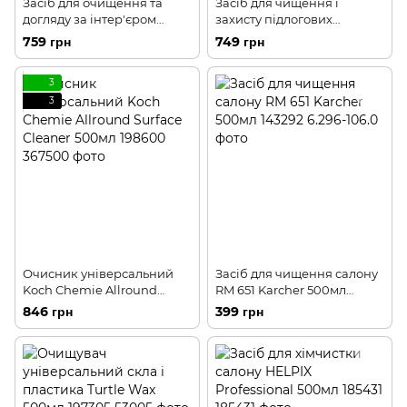
Засіб для очищення та
Засіб для чищення і
догляду за інтер'єром
захисту підлогових
автомобіля універс.Total
килимків, гума та вініл
759 грн
749 грн
Interior Cleane Chemical
Chemical Guys CLD70016
Guys 473мл 196824
473мл 170560
3
3
Очисник універсальний
Засіб для чищення салону
Koch Chemie Allround
RM 651 Karcher 500мл
Surface Cleaner 500мл
143292
846 грн
399 грн
198600