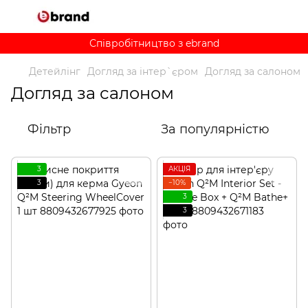
Співробітництво з ebrand
Детейлінг
Догляд за інтер`єром
Догляд за салоном
Догляд за салоном
Фільтр
За популярністю
3
АКЦІЯ
3
−10%
3
3