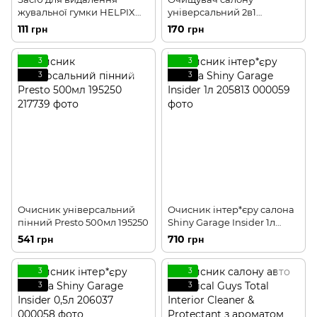
жувальної гумки HELPIX
універсальний 2в1
Professional 100мл 200182
RUNWAY RW6145 450мл
111 грн
170 грн
197682
3
3
3
3
Очисник універсальний
Очисник інтер*єру салона
пінний Presto 500мл 195250
Shiny Garage Insider 1л
205813
541 грн
710 грн
3
3
3
3