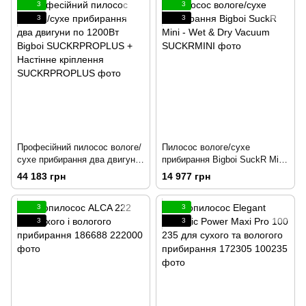
3
3
3
3
Професійний пилосос вологе/
Пилосос вологе/сухе
сухе прибирання два двигуни
прибирання Bigboi SuckR Mini
по 1200Вт Bigboi
- Wet & Dry Vacuum
44 183 грн
14 977 грн
SUCKRPROPLUS + Настінне
кріплення
3
3
3
3