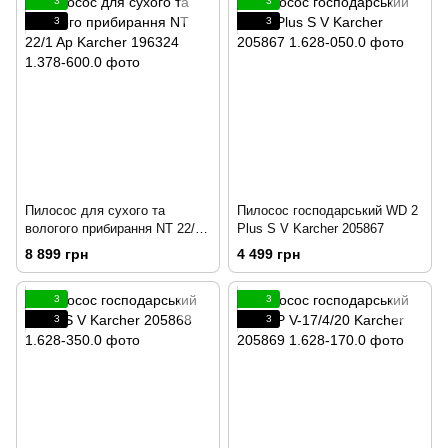
3
3
3
3
Пилосос для сухого та
Пилосос господарський WD 2
вологого прибирання NT 22/1
Plus S V Karcher 205867
Ap Karcher 196324
8 899 грн
4 499 грн
3
3
3
3