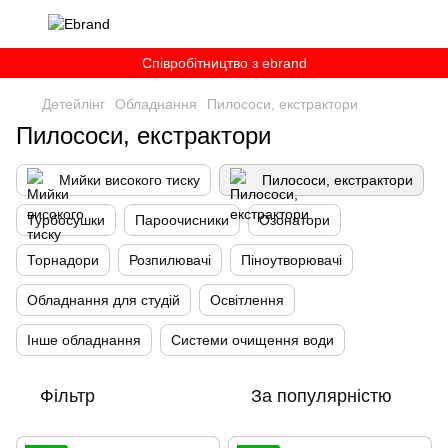
Співробітництво з ebrand
Детейлінг
Обладнання
Пилососи, екстрактори
Пилососи, екстрактори
Мийки високого тиску
Пилососи, екстрактори
Турбосушки
Пароочисники
Озонатори
Торнадори
Розпилювачі
Піноутворювачі
Обладнання для студій
Освітлення
Інше обладнання
Системи очищення води
Фільтр
За популярністю