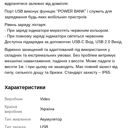
відрізнятися залежно від довкілля.
Порт USB виконує функцію "POWER BANK" і служить для
заряджання будь-яких мобільних пристроїв.
Рівень заряду ліхтаря:
- При заряді індикатори мерехтять червоним кольором.
- При повному заряді індикатори світяться червоним.
Доступна підзарядка за допомогою USB-C Вхід, USB 2.0 Вихід.
Відмінно захищений та адаптований під використання у
складних та екстремальних умовах. Без проблем витримує
механічні навантаження, падіння з висоти. Може падати із
висоти 1м. і при цьому не зашкодить. Має повний захист від
пилу, сильного дощу та бризок. Стандарт захисту – IP65.
Характеристики
Виробник
Videx
Країна
Україна
виробник
Тип живлення
Акумулятор
Тип заряда
USB