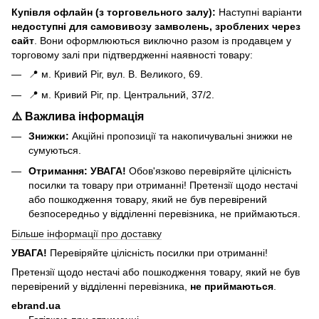
Купівля офлайн (з торговельного залу):
Наступні варіанти
н
едоступні для самовивозу замволень, зроблених через
сайт
. Вони оформлюються виключно разом із продавцем у
торговому залі при підтвердженні наявності товару:
📍 м. Кривий Ріг, вул. В. Великого, 69.
📍 м. Кривий Ріг, пр. Центральний, 37/2.
⚠️ Важлива інформація
Знижки:
Акційні пропозиції та накопичувальні знижки не
сумуються.
Отримання:
УВАГА!
Обов'язково перевіряйте цілісність
посилки та товару при отриманні! Претензії щодо нестачі
або пошкодження товару, який не був перевірений
безпосередньо у відділенні перевізника, не приймаються.
Більше інформації про доставку
УВАГА!
Перевіряйте цілісність посилки при отриманні!
Претензії щодо нестачі або пошкодження товару, який не був
перевірений у відділенні перевізника,
не приймаються
.
ebrand.ua