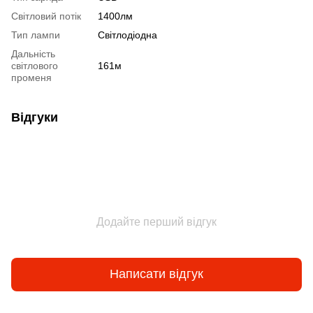
Світловий потік
1400лм
Тип лампи
Світлодіодна
Дальність
світлового
161м
променя
Відгуки
Додайте перший відгук
Написати відгук