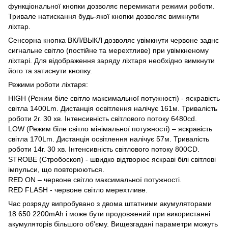
функціональної кнопки дозволяє перемикати режими роботи.
Тривале натискання будь-якої кнопки дозволяє вимкнути
ліхтар.
Сенсорна кнопка ВКЛ/ВЫКЛ дозволяє увімкнути червоне заднє
сигнальне світло (постійне та мерехтливе) при увімкненому
ліхтарі. Для відображення заряду ліхтаря необхідно вимкнути
його та затиснути кнопку.
Режими роботи ліхтаря:
HIGH (Режим біле світло максимальної потужності) - яскравість
світла 1400Lm. Дистанція освітлення налічує 161м. Тривалість
роботи 2г. 30 хв. Інтенсивність світлового потоку 6480cd.
LOW (Режим біле світло мінімальної потужності) – яскравість
світла 170Lm. Дистанція освітлення налічує 57м. Тривалість
роботи 14г. 30 хв. Інтенсивність світлового потоку 800CD.
STROBE (Стробоскоп) - швидко відтворює яскраві білі світлові
імпульси, що повторюються.
RED ON – червоне світло максимальної потужності.
RED FLASH - червоне світло мерехтливе.
Час розряду випробувано з двома штатними акумуляторами
18 650 2200mAh і може бути продовжений при використанні
акумуляторів більшого об'єму. Вищезгадані параметри можуть