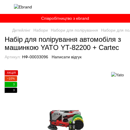
Співробітництво з ebrand
Детейлінг
Набори
Набори для полірування
Набори для по
Набір для полірування автомобіля з
машинкою YATO YT-82200 + Cartec
Артикул:
НФ-00033096
Написати відгук
АКЦІЯ
−10%
3
3