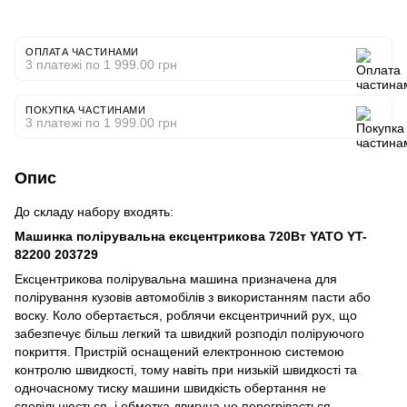
ОПЛАТА ЧАСТИНАМИ
3 платежі по 1 999.00 грн
ПОКУПКА ЧАСТИНАМИ
3 платежі по 1 999.00 грн
Опис
До складу набору входять:
Машинка полірувальна ексцентрикова 720Вт YATO YT-
82200 203729
Ексцентрикова полірувальна машина призначена для
полірування кузовів автомобілів з використанням пасти або
воску. Коло обертається, роблячи ексцентричний рух, що
забезпечує більш легкий та швидкий розподіл поліруючого
покриття. Пристрій оснащений електронною системою
контролю швидкості, тому навіть при низькій швидкості та
одночасному тиску машини швидкість обертання не
сповільнюється, і обмотка двигуна не перегрівається.