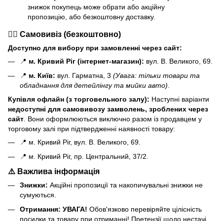
знижок покупець може обрати або акційну
пропозицію, або безкоштовну доставку.
🏃‍♂️ Самовивіз (безкоштовно)
Доступно для вибору при замовленні через сайт:
📍
м. Кривий Ріг (інтернет-магазин):
вул. В. Великого, 69.
📍
м. Київ:
вул. Гарматна, 3
(Увага: тільки товари та
обладнання для детейлінгу та мийки авто)
.
Купівля офлайн (з торговельного залу):
Наступні варіанти
н
едоступні для самовивозу замволень, зроблених через
сайт
. Вони оформлюються виключно разом із продавцем у
торговому залі при підтвердженні наявності товару:
📍 м. Кривий Ріг, вул. В. Великого, 69.
📍 м. Кривий Ріг, пр. Центральний, 37/2.
⚠️ Важлива інформація
Знижки:
Акційні пропозиції та накопичувальні знижки не
сумуються.
Отримання:
УВАГА!
Обов'язково перевіряйте цілісність
посилки та товару при отриманні! Претензії щодо нестачі