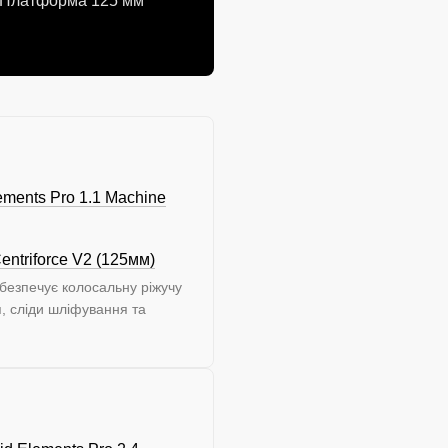
в. Платформа 125 мм
ements Pro 1.1 Machine
ntriforce V2 (125мм)
безпечує колосальну ріжучу
, сліди шліфування та