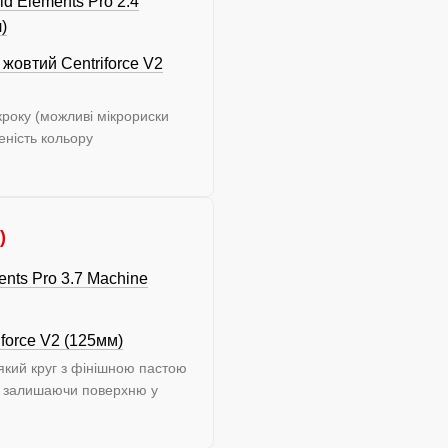
id Elements Pro 2.4
)
жовтий Centriforce V2
кроку (можливі мікрориски
еність кольору
)
nts Pro 3.7 Machine
force V2 (125мм)
який круг з фінішною пастою
, залишаючи поверхню у