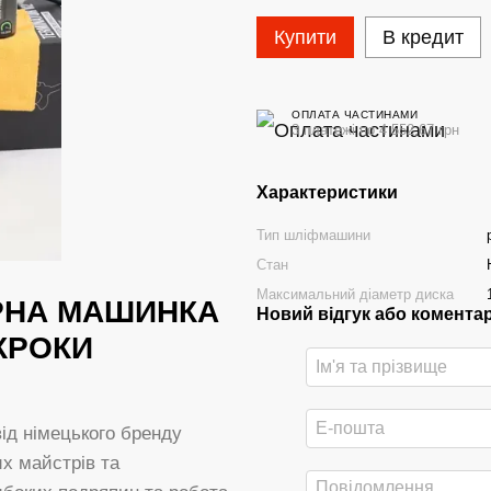
Купити
В кредит
ОПЛАТА ЧАСТИНАМИ
3 платежі по 4 552.67 грн
Характеристики
Тип шліфмашини
Стан
Максимальний діаметр диска
ОРНА МАШИНКА
Новий відгук або комента
 КРОКИ
ід німецького бренду
их майстрів та