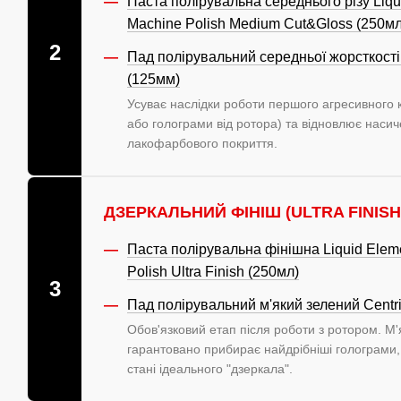
Паста полірувальна середнього різу Liqu
Machine Polish Medium Cut&Gloss (250мл
2
Пад полірувальний середньої жорсткості 
(125мм)
Усуває наслідки роботи першого агресивного 
або голограми від ротора) та відновлює насич
лакофарбового покриття.
ДЗЕРКАЛЬНИЙ ФІНІШ (ULTRA FINISH
Паста полірувальна фінішна Liquid Eleme
Polish Ultra Finish (250мл)
3
Пад полірувальний м'який зелений Centri
Обов'язковий етап після роботи з ротором. М'
гарантовано прибирає найдрібніші голограми
стані ідеального "дзеркала".