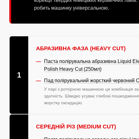
корекції твердих німецьких керамічних лакі
робить машинку універсальною.
АБРАЗИВНА ФАЗА (HEAVY CUT)
Паста полірувальна абразивна Liquid El
Polish Heavy Cut (250мл)
1
Пад полірувальний жорсткий червоний Ce
У парі з роторною машинкою ця комбінація за
здатність. Швидко усуває глибокі пошкодження
жорстку оксидацію.
СЕРЕДНІЙ РІЗ (MEDIUM CUT)