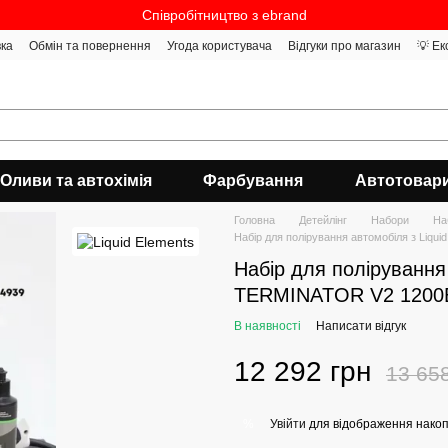
Співробітництво з ebrand
вка
Обмін та повернення
Угода користувача
Відгуки про магазин
💡 Ек
Оливи та автохімія
Фарбування
Автотовар
Головна
Детейлінг
Набори
На
Набір для полірування автомобіля з Liq
Набір для полірування 
TERMINATOR V2 1200В
В наявності
Написати відгук
12 292 грн
13 65
Увійти
для відображення накоп
%