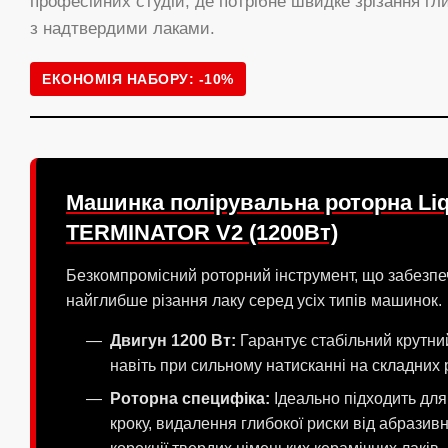
професійних студій, де потрібне швидке зрізання гл
з надтвердими лаками.
ЕКОНОМІЯ НАБОРУ: -10%
Машинка полірувальна роторна Liq
TERMINATOR V2 (1200Вт)
Безкомпромісний роторний інструмент, що забезп
найглибше різання лаку серед усіх типів машинок.
Двигун 1200 Вт:
Гарантує стабільний крутний
навіть при сильному натисканні на складних
Роторна специфіка:
Ідеально підходить дл
кроку, видалення глибокої риски від абразив