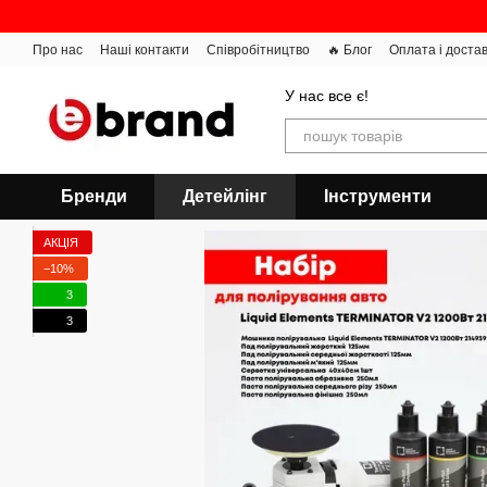
Перейти до основного контенту
Про нас
Наші контакти
Співробітництво
🔥 Блог
Оплата і доста
У нас все є!
Бренди
Детейлінг
Інструменти
АКЦІЯ
−10%
3
3