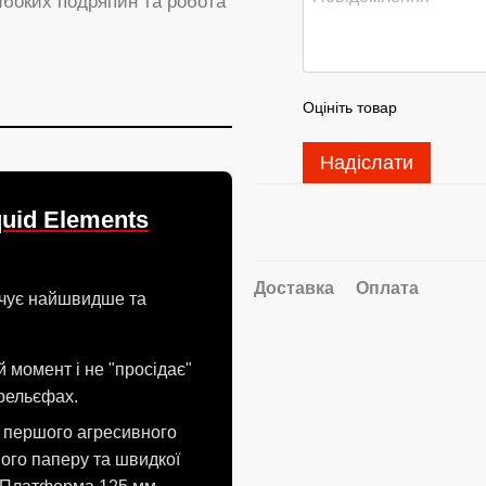
ибоких подряпин та робота
Оцініть товар
Надіслати
uid Elements
Доставка
Оплата
ечує найшвидше та
 момент і не "просідає"
 рельєфах.
я першого агресивного
ного паперу та швидкої