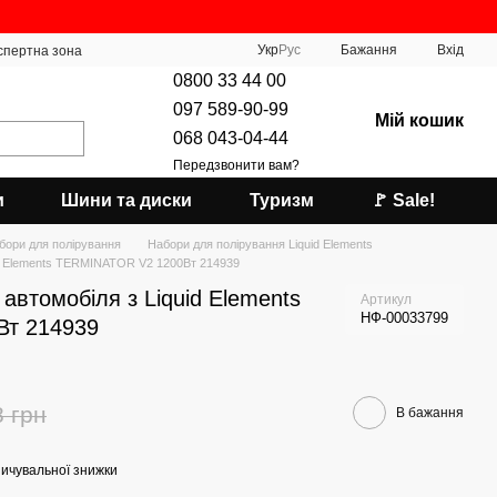
Укр
Рус
Бажання
Вхід
спертна зона
0800 33 44 00
097 589-90-99
Мій кошик
068 043-04-44
Передзвонити вам?
и
Шини та диски
Туризм
🚩 Sale!
бори для полірування
Набори для полірування Liquid Elements
uid Elements TERMINATOR V2 1200Вт 214939
автомобіля з Liquid Elements
Артикул
НФ-00033799
т 214939
8 грн
В бажання
ичувальної знижки