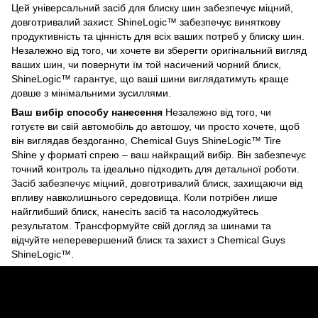
Цей універсальний засіб для блиску шин забезпечує міцний,
довготривалий захист. ShineLogic™ забезпечує виняткову
продуктивність та цінність для всіх ваших потреб у блиску шин.
Незалежно від того, чи хочете ви зберегти оригінальний вигляд
ваших шин, чи повернути їм той насичений чорний блиск,
ShineLogic™ гарантує, що ваші шини виглядатимуть краще
довше з мінімальними зусиллями.
Ваш вибір способу нанесення
Незалежно від того, чи
готуєте ви свій автомобіль до автошоу, чи просто хочете, щоб
він виглядав бездоганно, Chemical Guys ShineLogic™ Tire
Shine у форматі спрею – ваш найкращий вибір. Він забезпечує
точний контроль та ідеально підходить для детальної роботи.
Засіб забезпечує міцний, довготривалий блиск, захищаючи від
впливу навколишнього середовища. Коли потрібен лише
найглибший блиск, нанесіть засіб та насолоджуйтесь
результатом. Трансформуйте свій догляд за шинами та
відчуйте неперевершений блиск та захист з Chemical Guys
ShineLogic™.