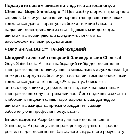
Подаруйте вашим шинам вигляд, як з автосалону, з
Chemical Guys ShineLogic™!
Цей засіб у форматі тригерного
спрею забезпечує насичений чорний глянцевий блиск, який
тримається довго. Гарантує глибокий, темний блиск та
надійний, довготривалий захист. Підніміть свій догляд за
шинами на новий рівень з швидкими, легкими та
високоефективними результатами.
ЧОМУ SHINELOGIC™ ТАКИЙ ЧУДОВИЙ
Швидкий та легкий глянцевий блиск для шин
Chemical
Guys ShineLogic™ – ваш найкращий вибір для досягнення
глянцевого чорного блиску шин з мінімальними зусиллями. Ця
нежирна формула забезпечує насичений, темний блиск, який
тримається довго. ShineLogic™ гарантує блиск, як з
автосалону, стійкий до розтікання, надаючи вашим шинам
глянцевого вигляду на тривалий час. Його надійний захист та
глибокий глянцевий фініш перетворюють ваш догляд за
шинами на швидке та приємне завдання, завжди
забезпечуючи професійні результати.
Блиск надовго
Розроблений для легкого нанесення,
ShineLogic™ пропонує неперевершену зручність. Просто
розпиліть для досягнення блискучого, акуратного результату.