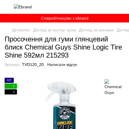
Співробітництво з ebrand
Детейлінг
Догляд за екстер`єром
Догляд за шинами
Догля
Просочення для гуми глянцевий
блиск Chemical Guys Shine Logic Tire
Shine 592мл 215293
Артикул:
TVD120_20
Написати відгук
ХІТ
3
3