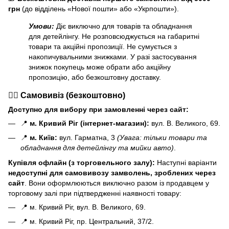
грн
(до відділень «Нової пошти» або «Укрпошти»).
Умови:
Діє виключно для товарів та обладнання
для детейлінгу. Не розповсюджується на габаритні
товари та акційні пропозиції. Не сумується з
накопичувальними знижками. У разі застосування
знижок покупець може обрати або акційну
пропозицію, або безкоштовну доставку.
🏃‍♂️ Самовивіз (безкоштовно)
Доступно для вибору при замовленні через сайт:
📍
м. Кривий Ріг (інтернет-магазин):
вул. В. Великого, 69.
📍
м. Київ:
вул. Гарматна, 3
(Увага: тільки товари та
обладнання для детейлінгу та мийки авто)
.
Купівля офлайн (з торговельного залу):
Наступні варіанти
н
едоступні для самовивозу замволень, зроблених через
сайт
. Вони оформлюються виключно разом із продавцем у
торговому залі при підтвердженні наявності товару:
📍 м. Кривий Ріг, вул. В. Великого, 69.
📍 м. Кривий Ріг, пр. Центральний, 37/2.