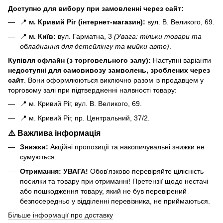
Доступно для вибору при замовленні через сайт:
📍
м. Кривий Ріг (інтернет-магазин):
вул. В. Великого, 69.
📍
м. Київ:
вул. Гарматна, 3
(Увага: тільки товари та
обладнання для детейлінгу та мийки авто)
.
Купівля офлайн (з торговельного залу):
Наступні варіанти
н
едоступні для самовивозу замволень, зроблених через
сайт
. Вони оформлюються виключно разом із продавцем у
торговому залі при підтвердженні наявності товару:
📍 м. Кривий Ріг, вул. В. Великого, 69.
📍 м. Кривий Ріг, пр. Центральний, 37/2.
⚠️ Важлива інформація
Знижки:
Акційні пропозиції та накопичувальні знижки не
сумуються.
Отримання:
УВАГА!
Обов'язково перевіряйте цілісність
посилки та товару при отриманні! Претензії щодо нестачі
або пошкодження товару, який не був перевірений
безпосередньо у відділенні перевізника, не приймаються.
Більше інформації про доставку