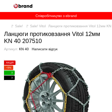
Співробітництво з ebrand
🚩 Sale!
🚩 Sale! Vitol
Ланцюги протиковзання Vitol 12мм KN
Ланцюги протиковзання Vitol 12мм
KN 40 207510
Артикул:
KN 40
Написати відгук
АКЦІЯ
−5%
3
3