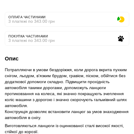
ОПЛАТА ЧАСТИНАМИ
3 платежі по 343.00 грн
ПОКУПКА ЧАСТИНАМИ
3 платежі по 343.00 грн
Опис
Потрапляючи в умови бездоріжжя, коли дорога вкрита пухким
снігом, льодом, в'язким брудом, гравієм, піском, обійтися без
додаткової допомоги складно. Підвищити прохідність
автомобіля такими дорогами, допоможуть ланцюги
протиковзання на колеса, які значно покращують зчеплення
коліс машини з дорогою і значно скорочують гальмівний шлях
автомобіля.
Конструкція дозволяє встановити ланцюг за умов знаходження
автомобіля в снігу.
Виготовляються ланцюги із оцинкованої сталі високої якості,
стійкої до корозії.