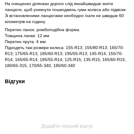
На очищених ділянках дороги слід якнайшвидше зняти
ланцюги, щоб уникнути пошкоджень гуми колеса або підвіски.
Зі встановленими ланцюгами необхідно їхати не швидше 60
кілометрів на годину.
Перетин ланок: ромбоподібна форма
Товщина ланки: 12 мм
Перетин прута: 4 мм
Підходять такі розміри колеса: 155-R13; 155/80-R13; 165/70-
R13; 175/65-R13; 185/60-R13; 195/55-R13; 145-R14; 155/70-
R14; 165/65-R14; 185/55-R14; 125-R15; 135-R15; 165/60-R15;
180/65-315; 170/65-340; 180/60-340
Відгуки
Додайте перший відгук