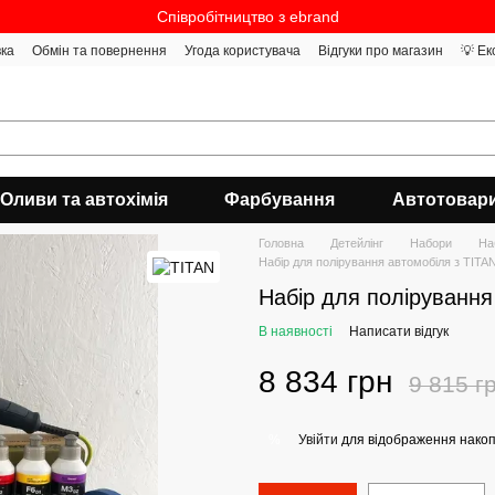
Співробітництво з ebrand
вка
Обмін та повернення
Угода користувача
Відгуки про магазин
💡 Ек
Оливи та автохімія
Фарбування
Автотовар
Головна
Детейлінг
Набори
На
Набір для полірування автомобіля з TITA
Набір для полірування
В наявності
Написати відгук
8 834 грн
9 815 г
Увійти
для відображення накоп
%