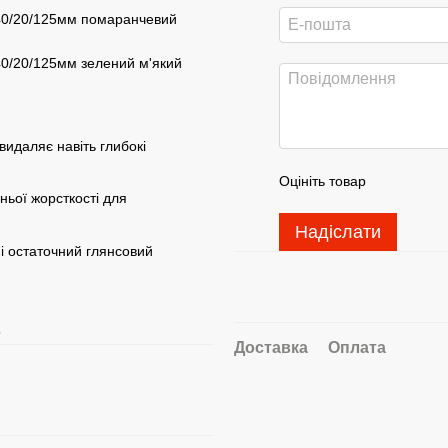
140/20/125мм помаранчевий
40/20/125мм зелений м'який
видаляє навіть глибокі
Оцініть товар
ньої жорсткості для
Надіслати
і остаточний глянсовий
9
Доставка
Оплата