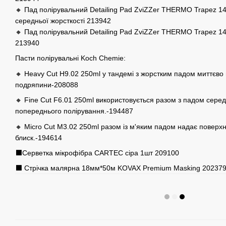
🔸 Пад полірувальний Detailing Pad ZviZZer THERMO Trapez 
середньої жорсткості 213942
🔸 Пад полірувальний Detailing Pad ZviZZer THERMO Trapez 1
213940
Пасти полірувальні Koch Chemie:
🔸 Heavy Cut H9.02 250ml у тандемі з жорстким падом миттєво 
подряпини-208088
🔸 Fine Cut F6.01 250ml використовується разом з падом серед
попереднього полірування.-194487
🔸 Micro Cut M3.02 250ml разом із м'яким падом надає поверхн
блиск.-194614
⬛️Серветка мікрофібра CARTEC сіра 1шт 209100
⬛️ Стрічка малярна 18мм*50м KOVAX Premium Masking 20237