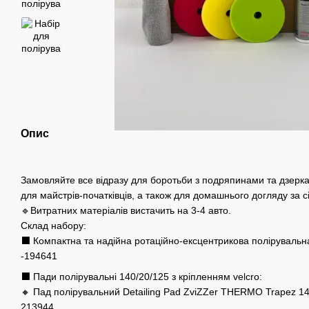
Опис
Замовляйте все відразу для боротьби з подряпинами та дзерк
для майстрів-початківців, а також для домашнього догляду за 
🔹Витратних матеріалів вистачить на 3-4 авто.⠀
Склад набору:
⬛️ Компактна та надійна ротаційно-ексцентрикова полірувал
-194641
⬛️ Пади полірувальні 140/20/125 з кріпленням velcro:
🔸 Пад полірувальний Detailing Pad ZviZZer THERMO Trapez 1
213944