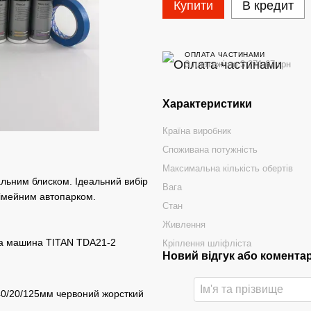
Купити
В кредит
ОПЛАТА ЧАСТИНАМИ
3 платежі по 3 271.67 грн
Характеристики
Країна виробник
Споживана потужність
Максимальна кількість обертів
альним блиском. Ідеальний вибір
Вага
сімейним автопарком.
Стан
Живлення
ьна машина TITAN TDA21-2
Кріплення шліфліста
Новий відгук або комента
40/20/125мм червоний жорсткий