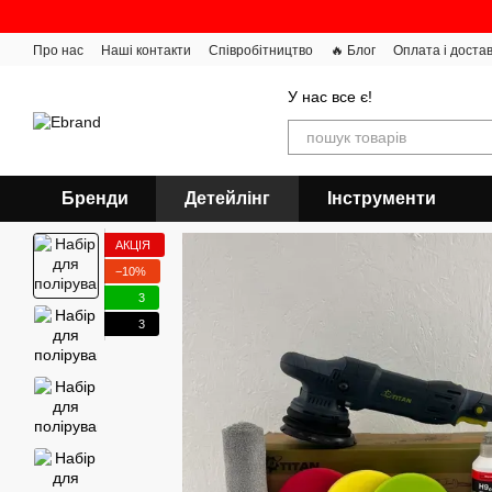
Перейти до основного контенту
Про нас
Наші контакти
Співробітництво
🔥 Блог
Оплата і доста
У нас все є!
Бренди
Детейлінг
Інструменти
АКЦІЯ
−10%
3
3