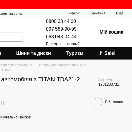
Укр
Рус
Бажання
Вхід
спертна зона
0800 33 44 00
097 589-90-99
Мій кошик
068 043-04-44
Передзвонити вам?
и
Шини та диски
Туризм
🚩 Sale!
бори для полірування
Набори для полірування TITAN
N TDA21-2
 автомобіля з TITAN TDA21-2
Артикул
1731200731
рн
В бажання
ичувальної знижки