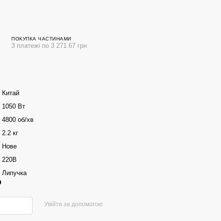
ПОКУПКА ЧАСТИНАМИ
3 платежі по 3 271.67 грн
Китай
1050 Вт
4800 об/хв
2.2 кг
Нове
220В
Липучка
р
Увійти за допомогою