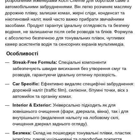
розроблений інженерами Koch Chemie для боротьби саме з
автомобільними забрудненнями. Він легко розчиняє масляну
дорожню плівку, залишки комах, жирні сліди, конденсат та
нікотиновий наліт, який часто важко прибрати звичайними
засобами. Продукт гарантує ідеальну оглядовість та безпеку
водіння, не залишаючи після себе розводів та бліків. Формула
є абсолютно безпечною для тонувальних плівок, чутливих
камер асистентів водія та сенсорних екранів мультимедіа.
Особливості
Streak-Free Formula:
Спеціальні компоненти
забезпечують швидке висихання без утворення смуг та
розводів, гарантуючи ідеальну оптичну прозорість.
Car Specific:
Ефективно видаляє специфічні забруднення:
дорожній наліт (traffic film), силікони, бітумні точки, віск з
автомийок та органіку комах.
Interior & Exterior:
Універсально підходить як для
зовнішнього очищення (фари, дзеркала, вікна), так і для
внутрішнього (видалення нальоту на лобовому склі,
очищення дзеркал заднього огляду).
Безпека:
Склад не пошкоджує тонувальні плівки, пластик
інтер'єру, гумові ущільнювачі та олеофобне покриття