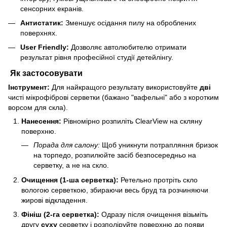
сенсорних екранів.
Антистатик:
Зменшує осідання пилу на оброблених
поверхнях.
User Friendly:
Дозволяє автолюбителю отримати
результат рівня професійної студії детейлінгу.
Як застосовувати
Інструмент:
Для найкращого результату використовуйте
дві
чисті мікрофіброві серветки (бажано "вафельні" або з коротким
ворсом для скла).
Нанесення:
Рівномірно розпиліть ClearView на скляну
поверхню.
Порада для салону:
Щоб уникнути потрапляння бризок
на торпедо, розпилюйте засіб безпосередньо на
серветку, а не на скло.
Очищення (1-ша серветка):
Ретельно протріть скло
вологою серветкою, збираючи весь бруд та розчиняючи
жирові відкладення.
Фініш (2-га серветка):
Одразу після очищення візьміть
другу
суху
серветку і розполіруйте поверхню до появи