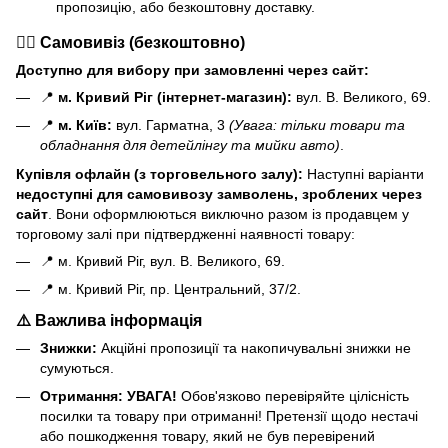
пропозицію, або безкоштовну доставку.
🏃‍♂️ Самовивіз (безкоштовно)
Доступно для вибору при замовленні через сайт:
📍
м. Кривий Ріг (інтернет-магазин):
вул. В. Великого, 69.
📍
м. Київ:
вул. Гарматна, 3
(Увага: тільки товари та
обладнання для детейлінгу та мийки авто)
.
Купівля офлайн (з торговельного залу):
Наступні варіанти
н
едоступні для самовивозу замволень, зроблених через
сайт
. Вони оформлюються виключно разом із продавцем у
торговому залі при підтвердженні наявності товару:
📍 м. Кривий Ріг, вул. В. Великого, 69.
📍 м. Кривий Ріг, пр. Центральний, 37/2.
⚠️ Важлива інформація
Знижки:
Акційні пропозиції та накопичувальні знижки не
сумуються.
Отримання:
УВАГА!
Обов'язково перевіряйте цілісність
посилки та товару при отриманні! Претензії щодо нестачі
або пошкодження товару, який не був перевірений