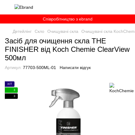
Співробітництво з ebrand
Детейлінг
Скло
Очищувачі скла
Очищувачі скла KochChem
Засіб для очищення скла THE
FINISHER від Koch Chemie ClearView
500мл
Артикул:
77703-500ML-01
Написати відгук
ХІТ
3
3