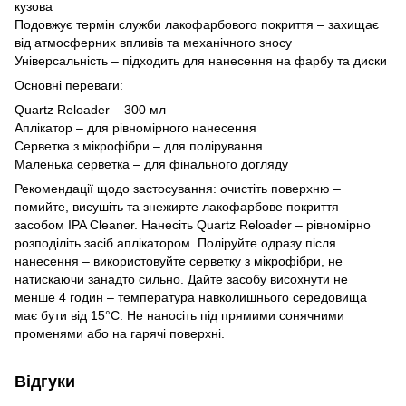
кузова
Подовжує термін служби лакофарбового покриття – захищає
від атмосферних впливів та механічного зносу
Універсальність – підходить для нанесення на фарбу та диски
Основні переваги:
Quartz Reloader – 300 мл
Аплікатор – для рівномірного нанесення
Серветка з мікрофібри – для полірування
Маленька серветка – для фінального догляду
Рекомендації щодо застосування: очистіть поверхню –
помийте, висушіть та знежирте лакофарбове покриття
засобом IPA Cleaner. Нанесіть Quartz Reloader – рівномірно
розподіліть засіб аплікатором. Поліруйте одразу після
нанесення – використовуйте серветку з мікрофібри, не
натискаючи занадто сильно. Дайте засобу висохнути не
менше 4 годин – температура навколишнього середовища
має бути від 15°C. Не наносіть під прямими сонячними
променями або на гарячі поверхні.
Відгуки