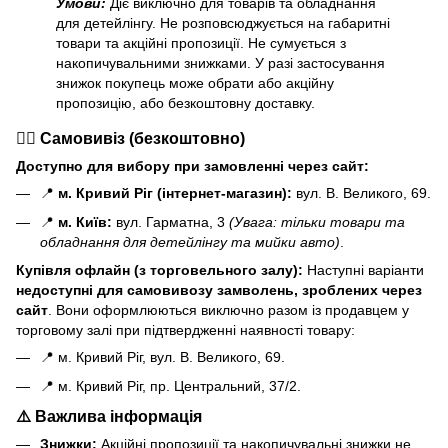
Умови:
Діє виключно для товарів та обладнання
для детейлінгу. Не розповсюджується на габаритні
товари та акційні пропозиції. Не сумується з
накопичувальними знижками. У разі застосування
знижок покупець може обрати або акційну
пропозицію, або безкоштовну доставку.
🏃‍♂️ Самовивіз (безкоштовно)
Доступно для вибору при замовленні через сайт:
📍
м. Кривий Ріг (інтернет-магазин):
вул. В. Великого, 69.
📍
м. Київ:
вул. Гарматна, 3
(Увага: тільки товари та
обладнання для детейлінгу та мийки авто)
.
Купівля офлайн (з торговельного залу):
Наступні варіанти
н
едоступні для самовивозу замволень, зроблених через
сайт
. Вони оформлюються виключно разом із продавцем у
торговому залі при підтвердженні наявності товару:
📍 м. Кривий Ріг, вул. В. Великого, 69.
📍 м. Кривий Ріг, пр. Центральний, 37/2.
⚠️ Важлива інформація
Знижки:
Акційні пропозиції та накопичувальні знижки не