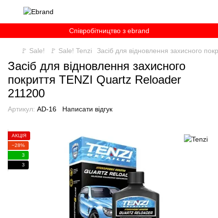
Співробітництво з ebrand
🚩 Sale!
🚩 Sale! Tenzi
Засіб для відновлення захисного пок
Засіб для відновлення захисного
покриття TENZI Quartz Reloader
211200
Артикул:
AD-16
Написати відгук
АКЦІЯ
−28%
3
3