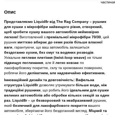
Опис
Представляємо Liquid8r від The Rag Company – рушник
для сушки з мікрофібри найвищого рівня, створений,
щоб зробити сушку вашого автомобіля неймовірно
легкою!
Виготовлений з
преміальної мікрофібри 70/30
, цей
рушник
миттєво вбирає до семи разів більше власної
ваги
, гарантуючи, що ваш автомобіль залишиться
бездоганно сухим, без смуг та водяних розводів
.
Унікальне
петлеве плетіння (twist-loop weave)
не тільки
підвищує поглинання
, але й
легко ковзає
по
лакофарбовому покриттю, склу та хромованих поверхнях,
роблячи його
делікатним, але надзвичайно ефективним.
Інноваційний дизайн та довговічність:
Вафельна
структура
Liquid8r
дозволяє утримувати
більше води, ніж
традиційні рушники
, що робить його
ідеальним для сушки
великих автомобілів або обробки кількох секцій за один
раз.
Liquid8r
– це
безворсовий та неабразивний
рушник,
який
безпечний для лакофарбового покриття
вашого
автомобіля, зберігаючи його бездоганний вигляд.
Міцний та