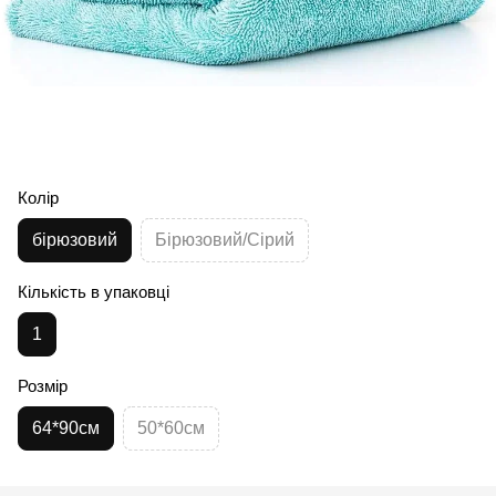
Колір
бірюзовий
Бірюзовий/Сірий
Кількість в упаковці
1
Розмір
64*90см
50*60см