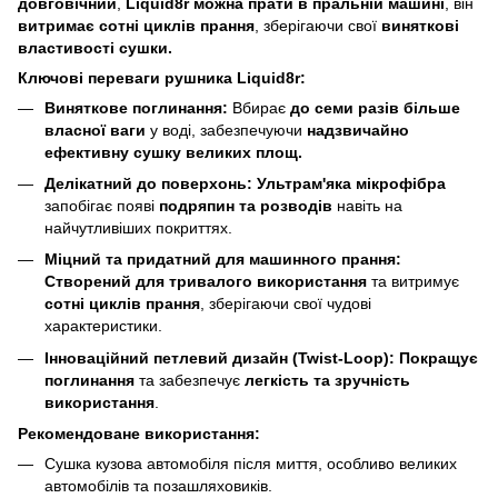
довговічний
,
Liquid8r
можна прати в пральній машині
, він
витримає сотні циклів прання
, зберігаючи свої
виняткові
властивості сушки.
Ключові переваги рушника Liquid8r:
Виняткове поглинання:
Вбирає
до семи разів більше
власної ваги
у воді, забезпечуючи
надзвичайно
ефективну сушку великих площ.
Делікатний до поверхонь:
Ультрам'яка мікрофібра
запобігає появі
подряпин та розводів
навіть на
найчутливіших покриттях.
Міцний та придатний для машинного прання:
Створений для тривалого використання
та витримує
сотні циклів прання
, зберігаючи свої чудові
характеристики.
Інноваційний петлевий дизайн (Twist-Loop):
Покращує
поглинання
та забезпечує
легкість та зручність
використання
.
Рекомендоване використання:
Сушка кузова автомобіля після миття, особливо великих
автомобілів та позашляховиків.