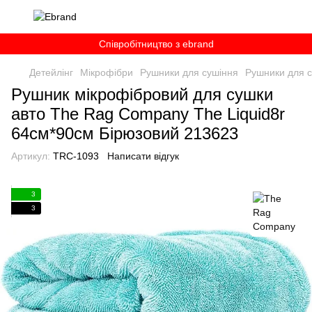
Співробітництво з ebrand
Детейлінг
Мікрофібри
Рушники для сушіння
Рушники для 
Рушник мікрофібровий для сушки
авто The Rag Company The Liquid8r
64см*90см Бірюзовий 213623
Артикул:
TRC-1093
Написати відгук
3
3