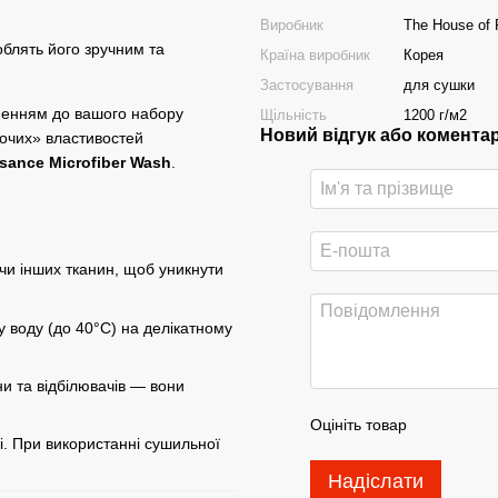
Виробник
The House of
облять його зручним та
Країна виробник
Корея
Застосування
для сушки
ненням до вашого набору
Щільність
1200 г/м2
Новий відгук або комента
бочих» властивостей
sance Microfiber Wash
.
чи інших тканин, щоб уникнути
 воду (до 40°C) на делікатному
и та відбілювачів — вони
Оцініть товар
. При використанні сушильної
Надіслати