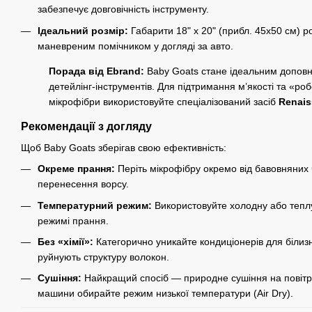
забезпечує довговічність інструменту.
Ідеальний розмір:
Габарити 18" x 20" (прибл. 45х50 см) р
маневреним помічником у догляді за авто.
Порада від Ebrand:
Baby Goats стане ідеальним допов
детейлінг-інструментів. Для підтримання м’якості та «ро
мікрофібри використовуйте спеціалізований засіб
Renais
Рекомендації з догляду
Щоб Baby Goats зберігав свою ефективність:
Окреме прання:
Періть мікрофібру окремо від бавовняних 
перенесення ворсу.
Температурний режим:
Використовуйте холодну або теплу
режимі прання.
Без «хімії»:
Категорично уникайте кондиціонерів для білизн
руйнують структуру волокон.
Сушіння:
Найкращий спосіб — природне сушіння на повітрі
машини обирайте режим низької температури (Air Dry).