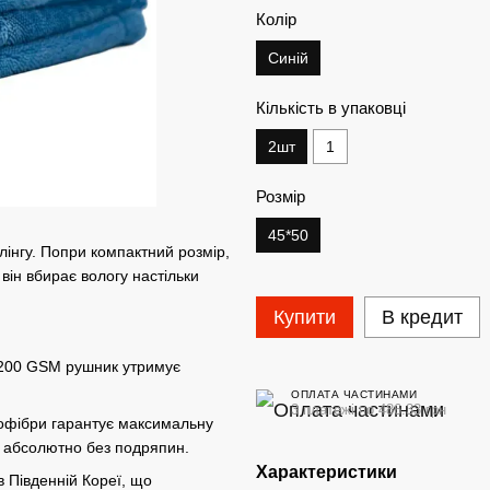
Колір
Синій
Кількість в упаковці
2шт
1
Розмір
45*50
лінгу. Попри компактний розмір,
він вбирає вологу настільки
.
Купити
В кредит
1200 GSM рушник утримує
ОПЛАТА ЧАСТИНАМИ
3 платежі по 486.33 грн
офібри гарантує максимальну
 абсолютно без подряпин.
Характеристики
 Південній Кореї, що