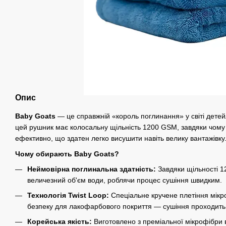
Опис
Baby Goats
— це справжній «король поглинання» у світі детей
цей рушник має колосальну щільність 1200 GSM, завдяки чому 
ефективно, що здатен легко висушити навіть велику вантажівку
Чому обирають Baby Goats?
Неймовірна поглинальна здатність:
Завдяки щільності 
величезний об'єм води, роблячи процес сушіння швидким.
Технологія Twist Loop:
Спеціальне кручене плетіння мікр
безпеку для лакофарбового покриття — сушіння проходить
Корейська якість:
Виготовлено з преміальної мікрофібри в