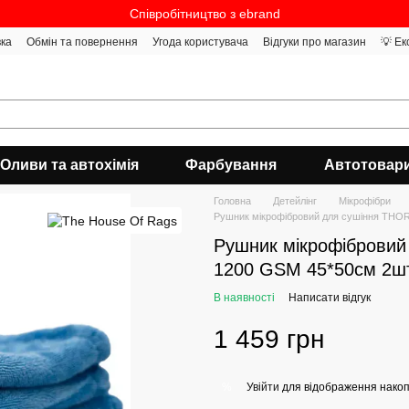
Співробітництво з ebrand
вка
Обмін та повернення
Угода користувача
Відгуки про магазин
💡 Ек
Оливи та автохімія
Фарбування
Автотовар
Головна
Детейлінг
Мікрофібри
Рушник мікрофібровий для сушіння THO
Рушник мікрофібровий
1200 GSM 45*50см 2ш
В наявності
Написати відгук
1 459 грн
Увійти
для відображення накоп
%