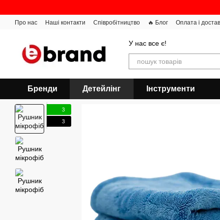
Перейти до основного контенту
Про нас
Наші контакти
Співробітництво
🔥 Блог
Оплата і доста
У нас все є!
Бренди
Детейлінг
Інструменти
3
3