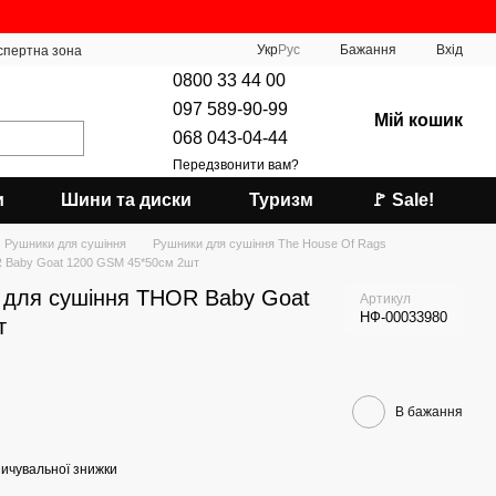
Укр
Рус
Бажання
Вхід
спертна зона
0800 33 44 00
097 589-90-99
Мій кошик
068 043-04-44
Передзвонити вам?
и
Шини та диски
Туризм
🚩 Sale!
Рушники для сушіння
Рушники для сушіння The House Of Rags
R Baby Goat 1200 GSM 45*50см 2шт
 для сушіння THOR Baby Goat
Артикул
НФ-00033980
т
В бажання
ичувальної знижки