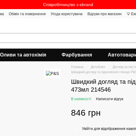
Співробітництво з ebrand
вка
Обмін та повернення
Угода користувача
Відгуки про магазин
💡 Ек
Оливи та автохімія
Фарбування
Автотовар
Головна
Детейлінг
Догляд за екс
Швидкий догляд та підсилення глянцю P
Швидкий догляд та пі
473мл 214546
В наявності
Написати відгук
846 грн
Увійти
для відображення накоп
%