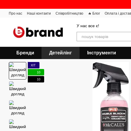
Перейти до основного контенту
Про нас
Наші контакти
Співробітництво
🔥 Блог
Оплата і доста
У нас все є!
Бренди
Детейлінг
Інструменти
ХІТ
10
10