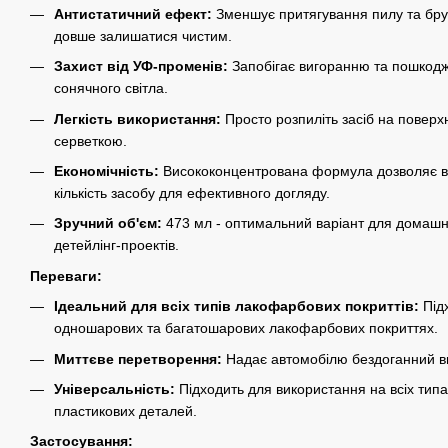
Антистатичний ефект:
Зменшує притягування пилу та бр
довше залишатися чистим.
Захист від УФ-променів:
Запобігає вигоранню та пошкодж
сонячного світла.
Легкість використання:
Просто розпиліть засіб на поверх
серветкою.
Економічність:
Висококонцентрована формула дозволяє в
кількість засобу для ефективного догляду.
Зручний об'єм:
473 мл - оптимальний варіант для домашн
детейлінг-проектів.
Переваги:
Ідеальний для всіх типів лакофарбових покриттів:
Під
одношарових та багатошарових лакофарбових покриттях.
Миттєве перетворення:
Надає автомобілю бездоганний ви
Універсальність:
Підходить для використання на всіх типа
пластикових деталей.
Застосування: