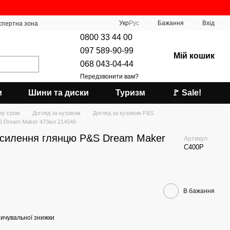
Укр
Рус
Бажання
Вхід
спертна зона
0800 33 44 00
097 589-90-99
Мій кошик
068 043-04-44
Передзвонити вам?
и
Шини та диски
Туризм
🚩 Sale!
тер`єром
Догляд за кузовом
Догляд за кузовом P&S
&S Dream Maker 473мл 214546
дсилення глянцю P&S Dream Maker
Артикул
C400P
В бажання
ичувальної знижки