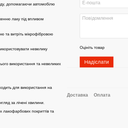
уду, допомагаючи автомобілю
енню лаку під впливом
ню та витріть мікрофібровою
Оцініть товар
икористовувати невелику
Надіслати
ього використання та невеликих
ходить для використання на
Доставка
Оплата
гляд за лічені хвилини.
х лакофарбових покриттів та