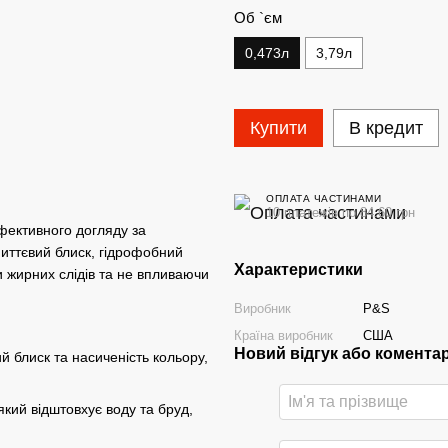
Об `єм
0,473л
3,79л
Купити
В кредит
ОПЛАТА ЧАСТИНАМИ
10 платежів по 84.60 грн
фективного догляду за
иттєвий блиск, гідрофобний
Характеристики
и жирних слідів та не впливаючи
Виробник
P&S
Країна виробник
США
Новий відгук або комента
блиск та насиченість кольору,
кий відштовхує воду та бруд,