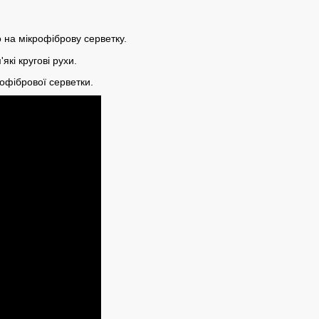
о на мікрофіброву серветку.
які кругові рухи.
офібрової серветки.