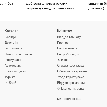
щати без
щоб вони служили роками:
видалити бі
секрети догляду за рушниками
для лаку (+
Каталог
Клієнтам
Бренди
Вхід до кабінету
Детейлінг
Про нас
Інструменти
Наші контакти
Оливи та автохімія
Співробітництво
Фарбування
🔥 Блог
Автотовари
Оплата і доставка
Шини та диски
Обмін та повернення
Туризм
Угода користувача
🚩 Sale!
Відгуки про магазин
💡 Експертна зона
Ми в соцмережах