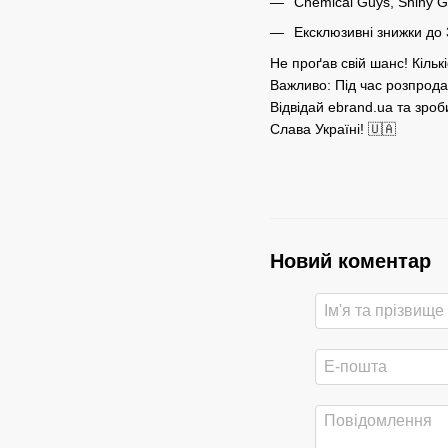
Chemical Guys, Shiny G
Ексклюзивні знижки до 
Не проґав свій шанс! Кільк
Важливо: Під час розпродаж
Відвідай ebrand.ua та зро
Слава Україні! 🇺🇦
Новий коментар