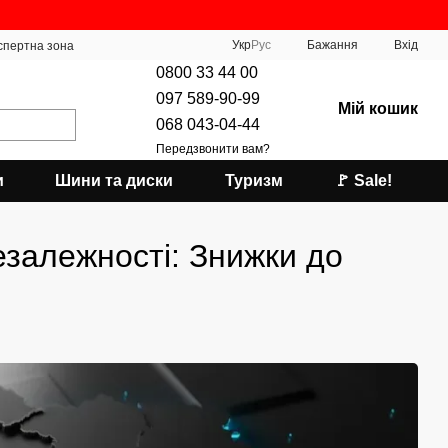
Укр
Рус
Бажання
Вхід
спертна зона
0800 33 44 00
097 589-90-99
Мій кошик
068 043-04-44
Передзвонити вам?
и
Шини та диски
Туризм
🚩 Sale!
езалежності: Знижки до