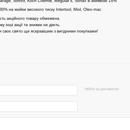
arage, Soft99, Koch Chemie, Meguiar's, Sonax зі знижкою 15%
30% на мийки високого тиску Intertool, Miol, Oleo-mac
ість акційного товару обмежена.
у інші акції та знижки не діють.
би своє свято ще яскравішим з вигідними покупками!
Увійти за допомогою