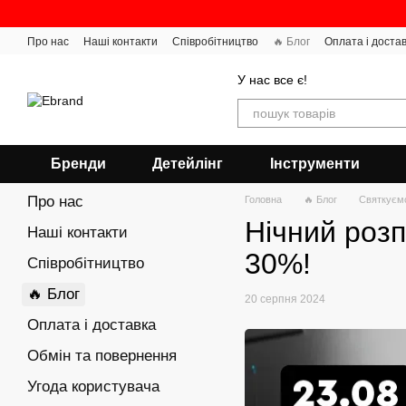
Перейти до основного контенту
Про нас
Наші контакти
Співробітництво
🔥 Блог
Оплата і доста
У нас все є!
Бренди
Детейлінг
Інструменти
Про нас
Головна
🔥 Блог
Святкуємо
Нічний розп
Наші контакти
30%!
Співробітництво
🔥 Блог
20 серпня 2024
Оплата і доставка
Обмін та повернення
Угода користувача