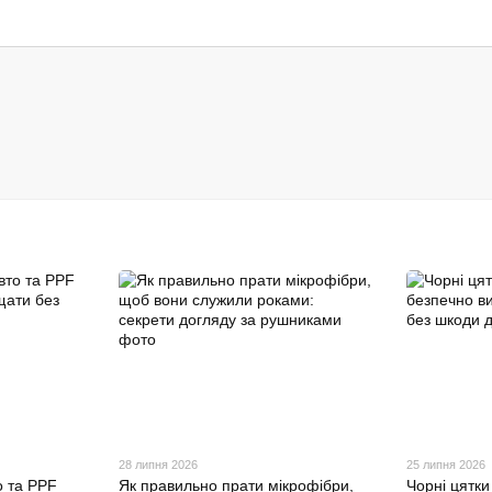
28 липня 2026
25 липня 2026
о та PPF
Як правильно прати мікрофібри,
Чорні цятки