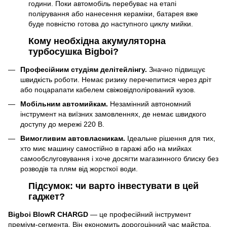
години. Поки автомобіль перебуває на етапі
полірування або нанесення кераміки, батарея вже
буде повністю готова до наступного циклу мийки.
Кому необхідна акумуляторна
турбосушка Bigboi?
Професійним студіям делітейлінгу.
Значно підвищує
швидкість роботи. Немає ризику перечепитися через дріт
або поцарапати кабелем свіжовідполірований кузов.
Мобільним автомийкам.
Незамінний автономний
інструмент на виїзних замовленнях, де немає швидкого
доступу до мережі 220 В.
Вимогливим автовласникам.
Ідеальне рішення для тих,
хто миє машину самостійно в гаражі або на мийках
самообслуговування і хоче досягти магазинного блиску без
розводів та плям від жорсткої води.
Підсумок: чи варто інвестувати в цей
гаджет?
Bigboi BlowR CHARGD
— це професійний інструмент
преміум-сегмента. Він економить дорогоцінний час майстра,