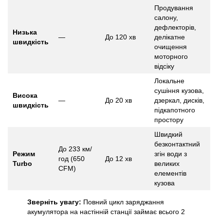
Продування
салону,
дефлекторів,
Низька
—
До 120 хв
делікатне
швидкість
очищення
моторного
відсіку
Локальне
сушіння кузова,
Висока
—
До 20 хв
дзеркал, дисків,
швидкість
підкапотного
простору
Швидкий
безконтактний
До 233 км/
Режим
згін води з
год (650
До 12 хв
Turbo
великих
CFM)
елементів
кузова
Зверніть увагу:
Повний цикл заряджання
акумулятора на настінній станції займає всього 2