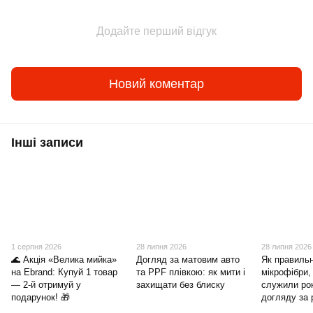
Додайте перший відгук
Новий коментар
Інші записи
1 серпня 2026
28 липня 2026
28 липня 2026
🌊 Акція «Велика мийка»
Догляд за матовим авто
Як правиль
на Ebrand: Купуй 1 товар
та PPF плівкою: як мити і
мікрофібри,
— 2-й отримуй у
захищати без блиску
служили ро
подарунок! 🎁
догляду за