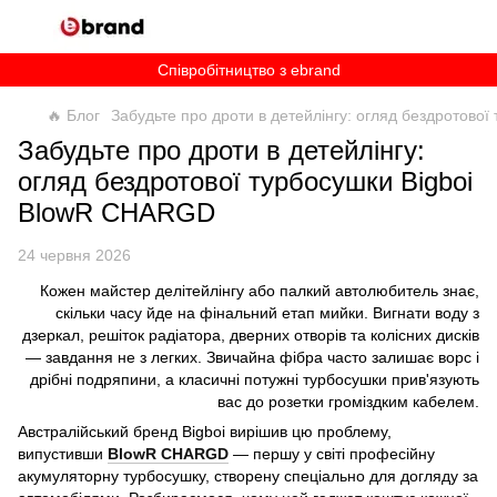
Співробітництво з ebrand
🔥 Блог
Забудьте про дроти в детейлінгу: огляд бездротово
Забудьте про дроти в детейлінгу:
огляд бездротової турбосушки Bigboi
BlowR CHARGD
24 червня 2026
Кожен майстер делітейлінгу або палкий автолюбитель знає,
скільки часу йде на фінальний етап мийки. Вигнати воду з
дзеркал, решіток радіатора, дверних отворів та колісних дисків
— завдання не з легких. Звичайна фібра часто залишає ворс і
дрібні подряпини, а класичні потужні турбосушки прив'язують
вас до розетки громіздким кабелем.
Австралійський бренд Bigboi вирішив цю проблему,
випустивши
BlowR CHARGD
— першу у світі професійну
акумуляторну турбосушку, створену спеціально для догляду за