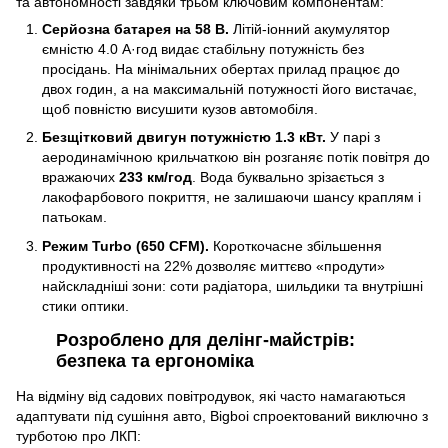
та автономності завдяки трьом ключовим компонентам:
Серйозна батарея на 58 В.
Літій-іонний акумулятор
ємністю 4.0 А·год видає стабільну потужність без
просідань. На мінімальних обертах прилад працює до
двох годин, а на максимальній потужності його вистачає,
щоб повністю висушити кузов автомобіля.
Безщітковий двигун потужністю 1.3 кВт.
У парі з
аеродинамічною крильчаткою він розганяє потік повітря до
вражаючих
233 км/год
. Вода буквально зрізається з
лакофарбового покриття, не залишаючи шансу краплям і
патьокам.
Режим Turbo (650 CFM).
Короткочасне збільшення
продуктивності на 22% дозволяє миттєво «продути»
найскладніші зони: соти радіатора, шильдики та внутрішні
стики оптики.
Розроблено для делінг-майстрів:
безпека та ергономіка
На відміну від садових повітродувок, які часто намагаються
адаптувати під сушіння авто, Bigboi спроектований виключно з
турботою про ЛКП: