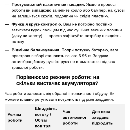
Прогумований наконечник насадки.
Якщо в процесі
роботи ви випадково зачепите крило або бампер, на кузові
не залишиться сколів, подряпин чи слідів пластику.
Функція круїз-контролю.
Вам не потрібно постійно
затискати курок пальцем під час сушіння великих площин
(даху чи капоту) — просто зафіксуйте потрібну швидкість
потоку.
Відмінне балансування.
Попри потужну батарею, вага
пристрою в зборі становить всього 3.96 кг. Завдяки
антивібраційному руків'ю рука не втомлюється під час
тривалої роботи.
Порівнюємо режими роботи: на
скільки вистачає акумулятора?
Час роботи залежить від обраної інтенсивності обдуву. Ви
можете плавно регулювати потужність під різні завдання:
Швидкість
Час
Для яких
Режим
потоку /
автономної
завдань
роботи
Об'єм
роботи
підходить
повітря