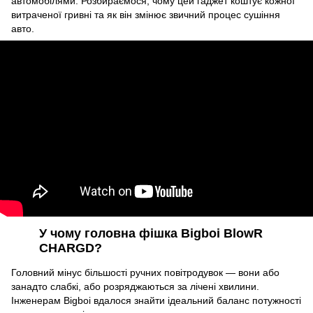
автомобілями. Розбираємося, чому цей гаджет коштує кожної
витраченої гривні та як він змінює звичний процес сушіння
авто.
У чому головна фішка Bigboi BlowR
CHARGD?
Головний мінус більшості ручних повітродувок — вони або
занадто слабкі, або розряджаються за лічені хвилини.
Інженерам Bigboi вдалося знайти ідеальний баланс потужності