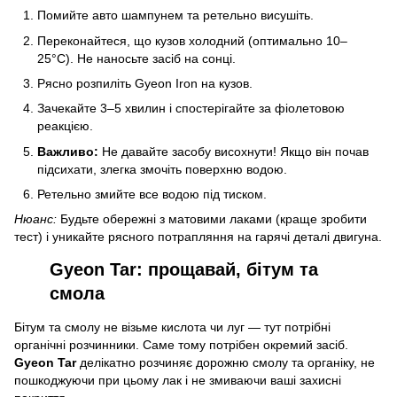
Помийте авто шампунем та ретельно висушіть.
Переконайтеся, що кузов холодний (оптимально 10–
25°C). Не наносьте засіб на сонці.
Рясно розпиліть Gyeon Iron на кузов.
Зачекайте 3–5 хвилин і спостерігайте за фіолетовою
реакцією.
Важливо:
Не давайте засобу висохнути! Якщо він почав
підсихати, злегка змочіть поверхню водою.
Ретельно змийте все водою під тиском.
Нюанс:
Будьте обережні з матовими лаками (краще зробити
тест) і уникайте рясного потрапляння на гарячі деталі двигуна.
Gyeon Tar: прощавай, бітум та
смола
Бітум та смолу не візьме кислота чи луг — тут потрібні
органічні розчинники. Саме тому потрібен окремий засіб.
Gyeon Tar
делікатно розчиняє дорожню смолу та органіку, не
пошкоджуючи при цьому лак і не змиваючи ваші захисні