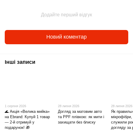
Додайте перший відгук
Новий коментар
Інші записи
1 серпня 2026
28 липня 2026
28 липня 2026
🌊 Акція «Велика мийка»
Догляд за матовим авто
Як правиль
на Ebrand: Купуй 1 товар
та PPF плівкою: як мити і
мікрофібри,
— 2-й отримуй у
захищати без блиску
служили ро
подарунок! 🎁
догляду за