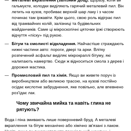
Металеві вкраплення (залізний дощ).
Щоразу, коли ви
гальмуєте, колодки виділяють гарячий металевий пил. Він
летить на кузов, пробиває верхній шар лаку і з часом
починає там іржавіти. Крім цього, свою роль відіграє пил
від трамвайних колій, залізниці та будівельних
майданчиків. Саме ці мікроскопічні цяточки іржі створюють
відчуття «піску» під рукою.
Бітум та смолисті відкладення.
Найчастіше страждають
нижні частини авто: пороги, двері та арки. Влітку
розпечений асфальт виділяє мікрокраплі бітуму, які
налипають намертво. Сюди ж відноситься смола з дерев і
дорожня мастика.
Промисловий пил та хімія.
Якщо ви живете поруч із
виробництвом або великою трасою, на кузові постійно
осідає кислотне забруднення, яке повільно, але впевнено
роз'їдає лак.
Чому звичайна мийка та навіть глина не
рятують?
Вода і піна змивають лише поверхневий бруд. А металеві
вкраплення та бітум механічно або хімічно зв'язані з лаком.