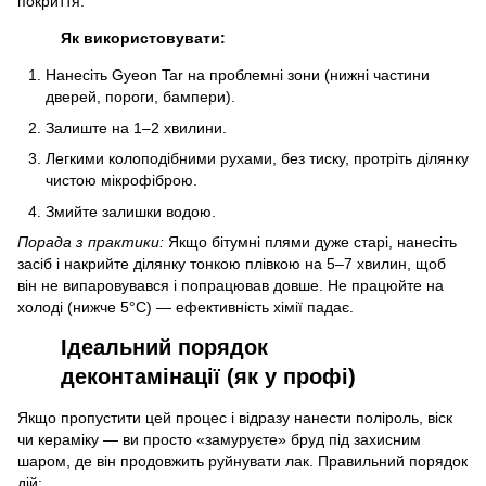
покриття.
Як використовувати:
Нанесіть Gyeon Tar на проблемні зони (нижні частини
дверей, пороги, бампери).
Залиште на 1–2 хвилини.
Легкими колоподібними рухами, без тиску, протріть ділянку
чистою мікрофіброю.
Змийте залишки водою.
Порада з практики:
Якщо бітумні плями дуже старі, нанесіть
засіб і накрийте ділянку тонкою плівкою на 5–7 хвилин, щоб
він не випаровувався і попрацював довше. Не працюйте на
холоді (нижче 5°C) — ефективність хімії падає.
Ідеальний порядок
деконтамінації (як у профі)
Якщо пропустити цей процес і відразу нанести поліроль, віск
чи кераміку — ви просто «замуруєте» бруд під захисним
шаром, де він продовжить руйнувати лак. Правильний порядок
дій: