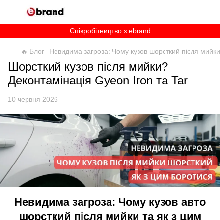
Співробітництво з ebrand
🔥 Блог
Невидима загроза: Чому кузов шорсткий після мийки
Шорсткий кузов після мийки?
Деконтамінація Gyeon Iron та Tar
10 червня 2026
Невидима загроза: Чому кузов авто
шорсткий після мийки та як з цим