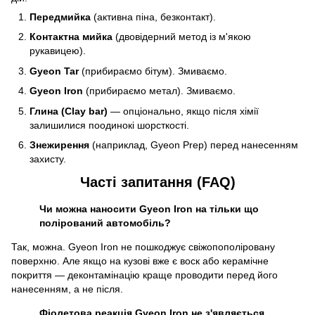
Передмийка
(активна піна, безконтакт).
Контактна мийка
(двовідерний метод із м'якою
рукавицею).
Gyeon Tar
(прибираємо бітум). Змиваємо.
Gyeon Iron
(прибираємо метал). Змиваємо.
Глина (Clay bar)
— опціонально, якщо після хімії
залишилися поодинокі шорсткості.
Знежирення
(наприклад, Gyeon Prep) перед нанесенням
захисту.
Часті запитання (FAQ)
Чи можна наносити Gyeon Iron на тільки що
полірований автомобіль?
Так, можна. Gyeon Iron не пошкоджує свіжопополіровану
поверхню. Але якщо на кузові вже є воск або керамічне
покриття — деконтамінацію краще проводити перед його
нанесенням, а не після.
Фіолетова реакція Gyeon Iron не з'являється