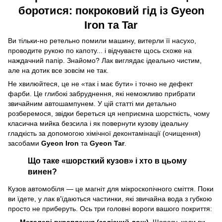
боротися: покроковий гід із Gyeon
Iron та Tar
Ви тільки-но ретельно помили машину, витерли її насухо,
проводите рукою по капоту... і відчуваєте щось схоже на
наждачний папір. Знайомо? Лак виглядає ідеально чистим,
але на дотик все зовсім не так.
Не хвилюйтеся, це не «так і має бути» і точно не дефект
фарби. Це глибокі забруднення, які неможливо прибрати
звичайним автошампунем. У цій статті ми детально
розберемося, звідки береться ця неприємна шорсткість, чому
класична мийка безсила і як повернути кузову ідеальну
гладкість за допомогою хімічної деконтамінації (очищення)
засобами
Gyeon Iron
та
Gyeon Tar
.
Що таке «шорсткий кузов» і хто в цьому
винен?
Кузов автомобіля — це магніт для мікроскопічного сміття. Поки
ви їдете, у лак в'їдаються частинки, які звичайна вода з губкою
просто не приберуть. Ось три головні вороги вашого покриття: