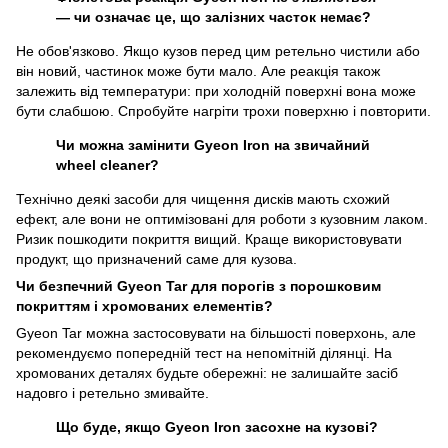
— чи означає це, що залізних часток немає?
Не обов'язково. Якщо кузов перед цим ретельно чистили або
він новий, частинок може бути мало. Але реакція також
залежить від температури: при холодній поверхні вона може
бути слабшою. Спробуйте нагріти трохи поверхню і повторити.
Чи можна замінити Gyeon Iron на звичайний
wheel cleaner?
Технічно деякі засоби для чищення дисків мають схожий
ефект, але вони не оптимізовані для роботи з кузовним лаком.
Ризик пошкодити покриття вищий. Краще використовувати
продукт, що призначений саме для кузова.
Чи безпечний Gyeon Tar для порогів з порошковим
покриттям і хромованих елементів?
Gyeon Tar можна застосовувати на більшості поверхонь, але
рекомендуємо попередній тест на непомітній ділянці. На
хромованих деталях будьте обережні: не залишайте засіб
надовго і ретельно змивайте.
Що буде, якщо Gyeon Iron засохне на кузові?