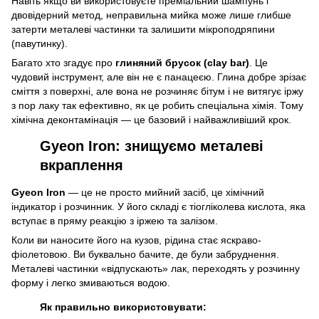
Навіть якщо ви використовуєте преміальний шампунь і
двовідерний метод, неправильна мийка може лише глибше
затерти металеві частинки та залишити мікроподряпини
(павутинку).
Багато хто згадує про
глиняний брусок (clay bar)
. Це
чудовий інструмент, але він не є панацеєю. Глина добре зрізає
сміття з поверхні, але вона не розчиняє бітум і не витягує іржу
з пор лаку так ефективно, як це робить спеціальна хімія. Тому
хімічна деконтамінація — це базовий і найважливіший крок.
Gyeon Iron: знищуємо металеві
вкраплення
Gyeon Iron
— це не просто мийний засіб, це хімічний
індикатор і розчинник. У його складі є тіогліколева кислота, яка
вступає в пряму реакцію з іржею та залізом.
Коли ви наносите його на кузов, рідина стає яскраво-
фіолетовою. Ви буквально бачите, де були забруднення.
Металеві частинки «відпускають» лак, переходять у розчинну
форму і легко змиваються водою.
Як правильно використовувати: