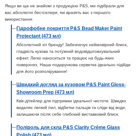
Якщо ви ще не знайомі з продукцією P&S, ми підібрали для
вас абсолютні бестселери, які вразять вас з першого
використання:
Гідрофобне покриття P&S Bead Maker Paint
Protectant (473 мл)
Абсолютний хіт бренду! Забезпечує неймовірний блиск,
гладкість кузова та потужний водовідштовхувальний
ефект. Легко наноситься та працює на будь-яких
поверхнях. Наша подарункова серветка ідеально підійде
для його розполірування!
Швидкий догляд за кузовом P&S Paint Gloss-
Showroom Prep (473 мл)
Квік-дітейлер для підтримки ідеальної чистоти. Швидко
видаляє легкий пил, відбитки пальців та сліди від води,
залишаючи після себе глибокий виставковий блиск.
Поліроль для скла P&S Clarity Crème Glass
Polish (473 мл)