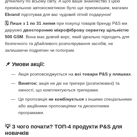
дітейлінгу по всьому світу. А щоб ваше знайомство з цією
преміальною автокосметикою було ще приємнішим, магазин
Ebrand
підготував для вас чудовий літній подарунок!
🗓 Лише з 1 по 31 липня
при покупці товарів бренду P&S ми
даруємо
двосторонню мікрофіброву серветку щільністю
500 GSM
. Вона має довгий ворс, який ідеально підходить для
безпечного та дбайливого розполірування засобів, не
залишаючи подряпин чи голограм.
📌 Умови акції:
Акція розповсюджується на
всі товари P&S у пляшках
.
Виняток:
акція не діє на тригери (розпилювачі) та
ємності, що комплектуються тригерами.
Ця пропозиція
не комбінується
з іншими спеціальними
або акційними пропозиціями та дисконтними
програмами.
💡 З чого почати? ТОП-4 продукти P&S для
новачків