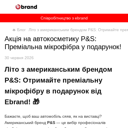
Співробітництво з ebrand
🔥 Блог
Літо з американським брендом P&S: Отримайте премі
Акція на автокосметику P&S:
Преміальна мікрофібра у подарунок!
30 червня 2026
Літо з американським брендом
P&S: Отримайте преміальну
мікрофібру в подарунок від
Ebrand! 🎁
Бажаєте, щоб ваш автомобіль сяяв, як на виставці?
Американський бренд
P&S
— це вибір професіоналів