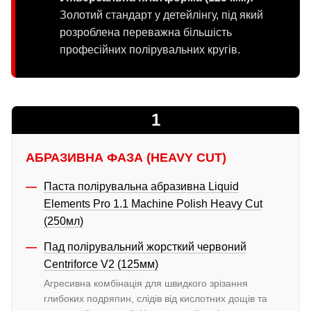
Золотий стандарт у детейлінгу, під який
розроблена переважна більшість
професійних полірувальних кругів.
1
АБРАЗИВНА ФАЗА (HEAVY CUT)
Паста полірувальна абразивна Liquid
Elements Pro 1.1 Machine Polish Heavy Cut
(250мл)
Пад полірувальний жорсткий червоний
Centriforce V2 (125мм)
Агресивна комбінація для швидкого зрізання
глибоких подряпин, слідів від кислотних дощів та