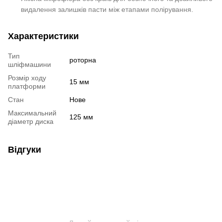
видалення залишків пасти між етапами полірування.
Характеристики
Тип
роторна
шліфмашини
Розмір ходу
15 мм
платформи
Стан
Нове
Максимальний
125 мм
діаметр диска
Відгуки