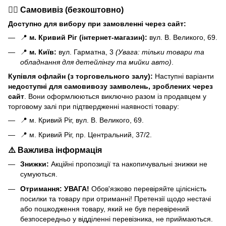
🏃‍♂️ Самовивіз (безкоштовно)
Доступно для вибору при замовленні через сайт:
📍
м. Кривий Ріг (інтернет-магазин):
вул. В. Великого, 69.
📍
м. Київ:
вул. Гарматна, 3
(Увага: тільки товари та
обладнання для детейлінгу та мийки авто)
.
Купівля офлайн (з торговельного залу):
Наступні варіанти
н
едоступні для самовивозу замволень, зроблених через
сайт
. Вони оформлюються виключно разом із продавцем у
торговому залі при підтвердженні наявності товару:
📍 м. Кривий Ріг, вул. В. Великого, 69.
📍 м. Кривий Ріг, пр. Центральний, 37/2.
⚠️ Важлива інформація
Знижки:
Акційні пропозиції та накопичувальні знижки не
сумуються.
Отримання:
УВАГА!
Обов'язково перевіряйте цілісність
посилки та товару при отриманні! Претензії щодо нестачі
або пошкодження товару, який не був перевірений
безпосередньо у відділенні перевізника, не приймаються.