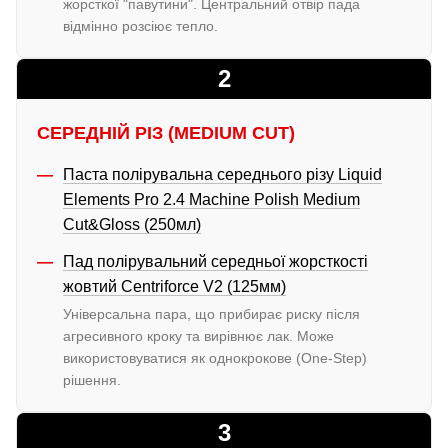
жорсткої "павутини". Центральний отвір пада
відмінно розсіює тепло.
2
СЕРЕДНІЙ РІЗ (MEDIUM CUT)
Паста полірувальна середнього різу Liquid
Elements Pro 2.4 Machine Polish Medium
Cut&Gloss (250мл)
Пад полірувальний середньої жорсткості
жовтий Centriforce V2 (125мм)
Універсальна пара, що прибирає риску після
агресивного кроку та вирівнює лак. Може
використовуватися як однокрокове (One-Step)
рішення.
3