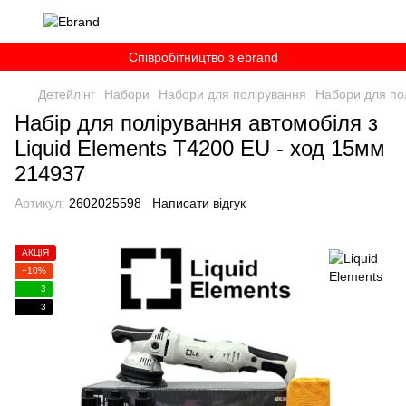
Співробітництво з ebrand
Детейлінг
Набори
Набори для полірування
Набори для пол
Набір для полірування автомобіля з
Liquid Elements T4200 EU - ход 15мм
214937
Артикул:
2602025598
Написати відгук
АКЦІЯ
−10%
3
3