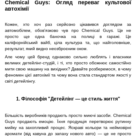
Chemical Guys: Огляд переваг культової
автохімії
Кожен, хто хоч раз серйозно цікавився доглядом за
автомобілем, обов'язково чув про Chemical Guys. Це не
просто ще одна баночка на полиці в гаражі. Це
каліфорнійський вайб, ціла культура та, що найголовніше,
результат, який видно неозброєним оком.
Але чому цей бренд однаково сильно люблять і власники
великих детейлінг-студій, і ті, хто просто обожнює самостійно
мити свою машину на вихідних? Давайте розберемося, в чому
феномен цієї автохімії та чому вона стала стандартом якості у
світі детейлінгу.
1. Філософія "Детейлінг — це стиль життя"
Більшість виробників продають просто миючі засоби. Chemical
Guys продають емоцію. Їхня продукція перетворює рутинну
мийку на захопливий процес. Яскраві кольори та неймовірні
аромати (від кавуна до запаху нового авто) — це не просто