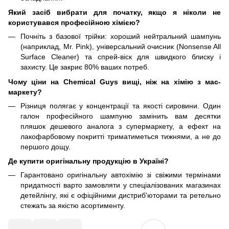
Який засіб вибрати для початку, якщо я ніколи не
користувався професійною хімією?
Почніть з базової трійки: хороший нейтральний шампунь
(наприклад, Mr. Pink), універсальний очисник (Nonsense All
Surface Cleaner) та спрей-віск для швидкого блиску і
захисту. Це закриє 80% ваших потреб.
Чому ціни на Chemical Guys вищі, ніж на хімію з мас-
маркету?
Різниця полягає у концентрації та якості сировини. Один
галон професійного шампуню замінить вам десятки
пляшок дешевого аналога з супермаркету, а ефект на
лакофарбовому покритті триматиметься тижнями, а не до
першого дощу.
Де купити оригінальну продукцію в Україні?
Гарантовано оригінальну автохімію зі свіжими термінами
придатності варто замовляти у спеціалізованих магазинах
детейлінгу, які є офіційними дистриб'юторами та ретельно
стежать за якістю асортименту.