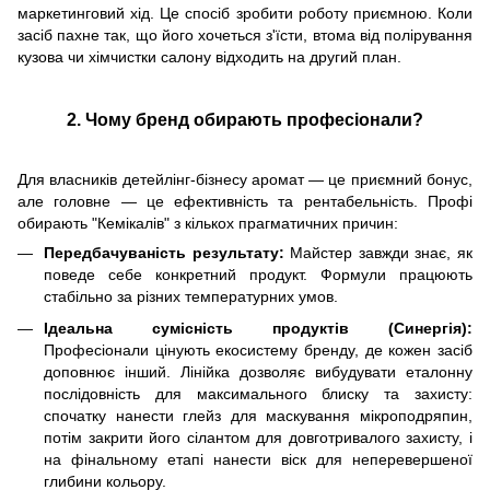
маркетинговий хід. Це спосіб зробити роботу приємною. Коли
засіб пахне так, що його хочеться з'їсти, втома від полірування
кузова чи хімчистки салону відходить на другий план.
2. Чому бренд обирають професіонали?
Для власників детейлінг-бізнесу аромат — це приємний бонус,
але головне — це ефективність та рентабельність. Профі
обирають "Кемікалів" з кількох прагматичних причин:
Передбачуваність результату:
Майстер завжди знає, як
поведе себе конкретний продукт. Формули працюють
стабільно за різних температурних умов.
Ідеальна сумісність продуктів (Синергія):
Професіонали цінують екосистему бренду, де кожен засіб
доповнює інший. Лінійка дозволяє вибудувати еталонну
послідовність для максимального блиску та захисту:
спочатку нанести глейз для маскування мікроподряпин,
потім закрити його сілантом для довготривалого захисту, і
на фінальному етапі нанести віск для неперевершеної
глибини кольору.