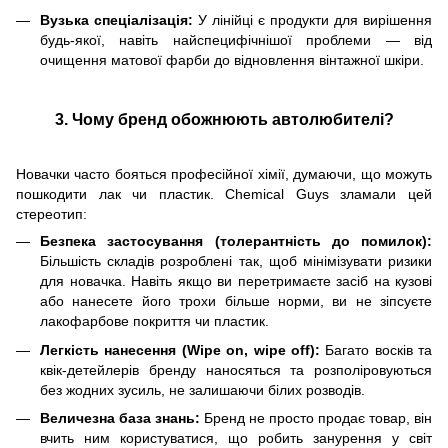
Вузька спеціалізація:
У лінійці є продукти для вирішення
будь-якої, навіть найспецифічнішої проблеми — від
очищення матової фарби до відновлення вінтажної шкіри.
3. Чому бренд обожнюють автолюбителі?
Новачки часто бояться професійної хімії, думаючи, що можуть
пошкодити лак чи пластик. Chemical Guys зламали цей
стереотип:
Безпека застосування (толерантність до помилок):
Більшість складів розроблені так, щоб мінімізувати ризики
для новачка. Навіть якщо ви перетримаєте засіб на кузові
або нанесете його трохи більше норми, ви не зіпсуєте
лакофарбове покриття чи пластик.
Легкість нанесення (Wipe on, wipe off):
Багато восків та
квік-детейлерів бренду наносяться та розполіровуються
без жодних зусиль, не залишаючи білих розводів.
Величезна база знань:
Бренд не просто продає товар, він
вчить ним користуватися, що робить занурення у світ