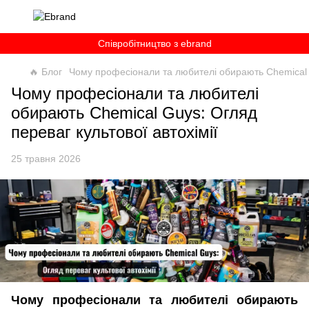
Співробітництво з ebrand
🔥 Блог
Чому професіонали та любителі обирають Chemical G
Чому професіонали та любителі
обирають Chemical Guys: Огляд
переваг культової автохімії
25 травня 2026
Чому професіонали та любителі обирають