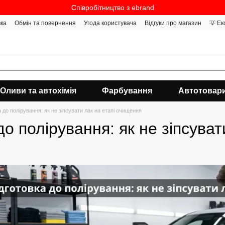
Співробітництво з ebrand
вка
Обмін та повернення
Угода користувача
Відгуки про магазин
💡 Ек
Оливи та автохімія
Фарбування
Автотовар
а до полірування: як не зіпсувати лак на етапі очищення
до полірування: як не зіпсува