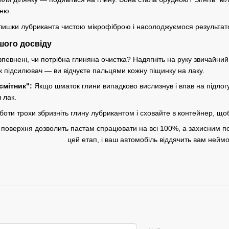
хню.
ишки лубриканта чистою мікрофіброю і насолоджуємося результат
шого досвіду
певнені, чи потрібна глиняна очистка? Надягніть на руку звичайни
к підсилювач — ви відчуєте пальцями кожну піщинку на лаку.
смітник":
Якщо шматок глини випадково вислизнув і впав на підлогу
 лак.
боти трохи збризніть глину лубрикантом і сховайте в контейнер, що
 поверхня дозволить пастам спрацювати на всі 100%, а захисним по
цей етап, і ваш автомобіль віддячить вам нейм