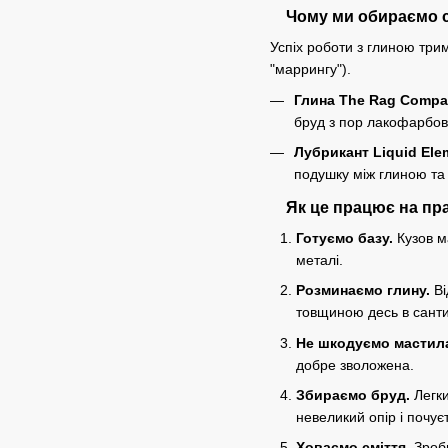
Чому ми обираємо с
Успіх роботи з глиною три
"маррингу").
Глина The Rag Compa
бруд з пор лакофарбов
Лубрикант Liquid Ele
подушку між глиною та 
Як це працює на прак
Готуємо базу.
Кузов ма
металі.
Розминаємо глину.
Ві
товщиною десь в сант
Не шкодуємо мастил
добре зволожена.
Збираємо бруд.
Легки
невеликий опір і почує
Ховаємо сміття.
Зроби