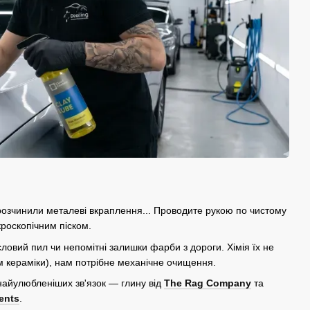
розчинили металеві вкраплення... Проводите рукою по чистому
кроскопічним піском.
овий пил чи непомітні залишки фарби з дороги. Хімія їх не
м кераміки), нам потрібне механічне очищення.
 найулюбленіших зв'язок — глину від
The Rag Company
та
ents
.