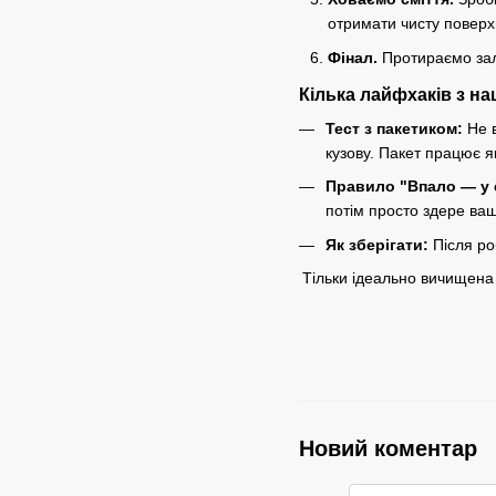
отримати чисту повер
Фінал.
Протираємо зал
Кілька лайфхаків з на
Тест з пакетиком:
Не в
кузову. Пакет працює я
Правило "Впало — у 
потім просто здере ваш
Як зберігати:
Після ро
Тільки ідеально вичищена
Новий коментар