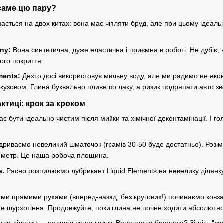
аме цю пару?
мається на двох китах: вона має чіпляти бруд, але при цьому ідеал
ny:
Вона синтетична, дуже еластична і приємна в роботі. Не дубіє, 
ого покриття.
ments:
Дехто досі використовує мильну воду, але ми радимо не екон
кузовом. Глина буквально пливе по лаку, а ризик подряпати авто зв
тиці: крок за кроком
є бути ідеально чистим після мийки та хімічної деконтамінації. І го
дриваємо невеликий шматочок (грамів 30-50 буде достатньо). Розімні
иметр. Це наша робоча площина.
а.
Рясно розпилюємо лубрикант Liquid Elements на невелику ділянк
ми прямими рухами (вперед-назад, без кругових!) починаємо ковзат
те шурхотіння. Продовжуйте, поки глина не почне ходити абсолютно 
ли ділянку — подивіться на глину. Вона стала брудною? Зігніть "мли