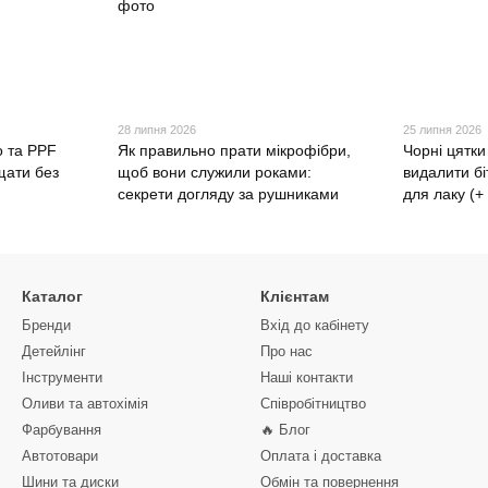
28 липня 2026
25 липня 2026
о та PPF
Як правильно прати мікрофібри,
Чорні цятки
щати без
щоб вони служили роками:
видалити бі
секрети догляду за рушниками
для лаку (+
Каталог
Клієнтам
Бренди
Вхід до кабінету
Детейлінг
Про нас
Інструменти
Наші контакти
Оливи та автохімія
Співробітництво
Фарбування
🔥 Блог
Автотовари
Оплата і доставка
Шини та диски
Обмін та повернення