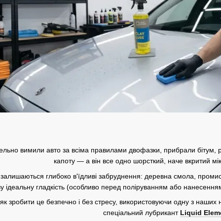
ельно вимили авто за всіма правилами двофазки, прибрали бітум, 
капоту — а він все одно шорсткий, наче вкритий мі
 залишаються глибоко в'їдливі забруднення: деревна смола, промисл
у ідеальну гладкість (особливо перед поліруванням або нанесення
як зробити це безпечно і без стресу, використовуючи одну з наших
спеціальний лубрикант
Liquid Elem