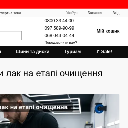
Укр
Рус
Бажання
Вхід
спертна зона
0800 33 44 00
097 589-90-99
Мій кошик
068 043-04-44
Передзвонити вам?
и
Шини та диски
Туризм
🚩 Sale!
ти лак на етапі очищення