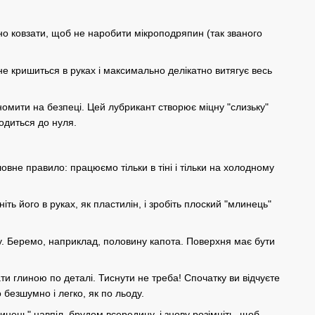
ьно ковзати, щоб не наробити мікроподряпин (так званого
не кришиться в руках і максимально делікатно витягує весь
омити на безпеці. Цей лубрикант створює міцну "слизьку"
одиться до нуля.
ловне правило: працюємо тільки в тіні і тільки на холодному
ть його в руках, як пластилін, і зробіть плоский "млинець"
у. Беремо, наприклад, половину капота. Поверхня має бути
и глиною по деталі. Тиснути не треба! Спочатку ви відчуєте
безшумно і легко, як по льоду.
нець" навпіл, брудом всередину, і знову розімніть, щоб