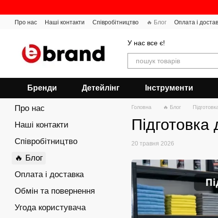
Перейти до основного контенту
Про нас
Наші контакти
Співробітництво
🔥 Блог
Оплата і доста
У нас все є!
Бренди
Детейлінг
Інструменти
Про нас
Головна
🔥 Блог
Підготовк
Підготовка 
Наші контакти
Співробітництво
20 травня 2026
🔥 Блог
Оплата і доставка
Обмін та повернення
Угода користувача