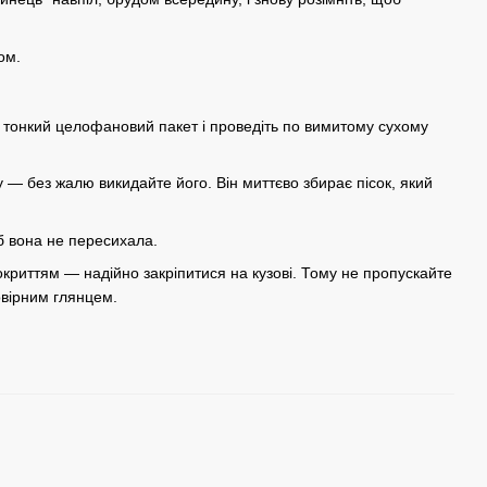
ом.
й тонкий целофановий пакет і проведіть по вимитому сухому
 — без жалю викидайте його. Він миттєво збирає пісок, який
б вона не пересихала.
криттям — надійно закріпитися на кузові. Тому не пропускайте
овірним глянцем.