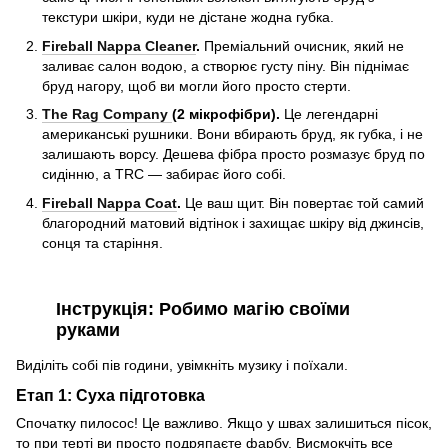
текстури шкіри, куди не дістане жодна губка.
Fireball Nappa Cleaner
.
Преміальний очисник, який не
заливає салон водою, а створює густу піну. Він піднімає
бруд нагору, щоб ви могли його просто стерти.
The Rag Company
(2 мікрофібри).
Це легендарні
американські рушники. Вони вбирають бруд, як губка, і не
залишають ворсу. Дешева фібра просто розмазує бруд по
сидінню, а TRC — забирає його собі.
Fireball Nappa Coat
.
Це ваш щит. Він повертає той самий
благородний матовий відтінок і захищає шкіру від джинсів,
сонця та старіння.
Інструкція: Робимо магію своїми
руками
Виділіть собі пів години, увімкніть музику і поїхали.
Етап 1: Суха підготовка
Спочатку пилосос! Це важливо. Якщо у швах залишиться пісок,
то при терті ви просто подряпаєте фарбу. Висмокчіть все