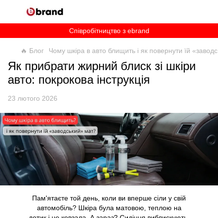
Співробітництво з ebrand
🔥 Блог
Чому шкіра в авто блищить і як повернути їй «завод
Як прибрати жирний блиск зі шкіри
авто: покрокова інструкція
23 лютого 2026
Пам'ятаєте той день, коли ви вперше сіли у свій
автомобіль? Шкіра була матовою, теплою на
дотик і не ковзала. А зараз? Сидіння виблискують,