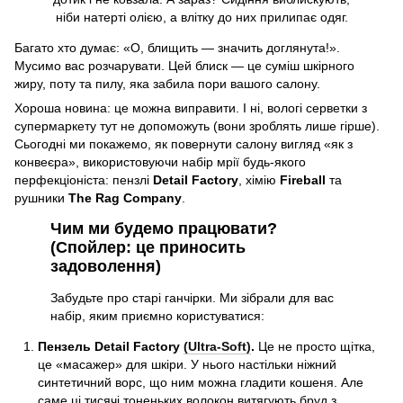
ніби натерті олією, а влітку до них прилипає одяг.
Багато хто думає: «О, блищить — значить доглянута!».
Мусимо вас розчарувати. Цей блиск — це суміш шкірного
жиру, поту та пилу, яка забила пори вашого салону.
Хороша новина: це можна виправити. І ні, вологі серветки з
супермаркету тут не допоможуть (вони зроблять лише гірше).
Сьогодні ми покажемо, як повернути салону вигляд «як з
конвеєра», використовуючи набір мрії будь-якого
перфекціоніста: пензлі
Detail Factory
, хімію
Fireball
та
рушники
The Rag Company
.
Чим ми будемо працювати?
(Спойлер: це приносить
задоволення)
Забудьте про старі ганчірки. Ми зібрали для вас
набір, яким приємно користуватися:
Пензель Detail Factory
(Ultra-Soft)
.
Це не просто щітка,
це «масажер» для шкіри. У нього настільки ніжний
синтетичний ворс, що ним можна гладити кошеня. Але
саме ці тисячі тоненьких волокон витягують бруд з