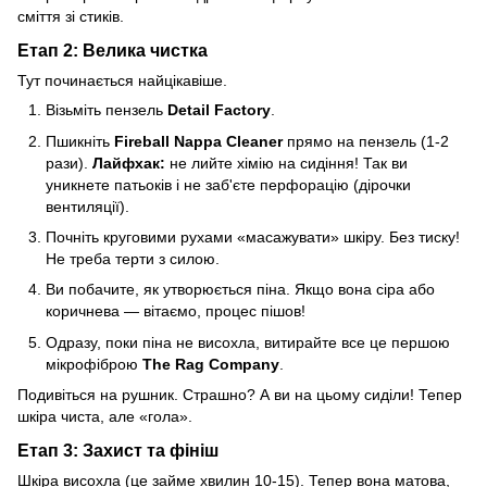
сміття зі стиків.
Етап 2: Велика чистка
Тут починається найцікавіше.
Візьміть пензель
Detail Factory
.
Пшикніть
Fireball Nappa Cleaner
прямо на пензель (1-2
рази).
Лайфхак:
не лийте хімію на сидіння! Так ви
уникнете патьоків і не заб'єте перфорацію (дірочки
вентиляції).
Почніть круговими рухами «масажувати» шкіру. Без тиску!
Не треба терти з силою.
Ви побачите, як утворюється піна. Якщо вона сіра або
коричнева — вітаємо, процес пішов!
Одразу, поки піна не висохла, витирайте все це першою
мікрофіброю
The Rag Company
.
Подивіться на рушник. Страшно? А ви на цьому сиділи! Тепер
шкіра чиста, але «гола».
Етап 3: Захист та фініш
Шкіра висохла (це займе хвилин 10-15). Тепер вона матова,