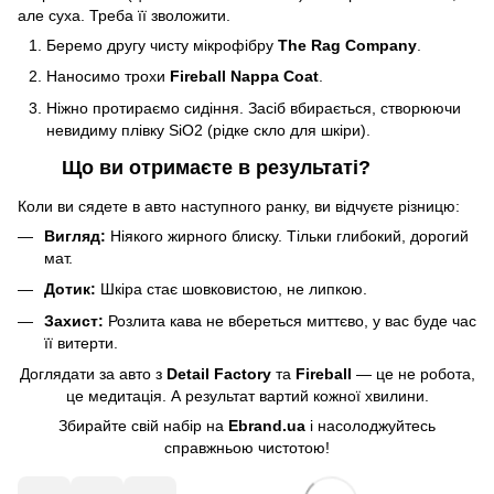
але суха. Треба її зволожити.
Беремо другу чисту мікрофібру
The Rag Company
.
Наносимо трохи
Fireball Nappa Coat
.
Ніжно протираємо сидіння. Засіб вбирається, створюючи
невидиму плівку SiO2 (рідке скло для шкіри).
Що ви отримаєте в результаті?
Коли ви сядете в авто наступного ранку, ви відчуєте різницю:
Вигляд:
Ніякого жирного блиску. Тільки глибокий, дорогий
мат.
Дотик:
Шкіра стає шовковистою, не липкою.
Захист:
Розлита кава не вбереться миттєво, у вас буде час
її витерти.
Доглядати за авто з
Detail Factory
та
Fireball
— це не робота,
це медитація. А результат вартий кожної хвилини.
Збирайте свій набір на
Ebrand.ua
і насолоджуйтесь
справжньою чистотою!