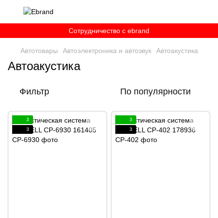
Сотрудничество c ebrand
Автотовары
Автоэлектроника и автозвук
Автоакустика
Автоакустика
Фильтр
По популярности
3
3
3
3